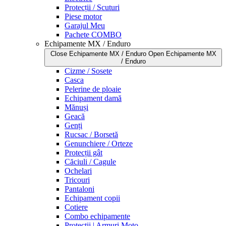
Protecții / Scuturi
Piese motor
Garajul Meu
Pachete COMBO
Echipamente MX / Enduro
Close Echipamente MX / Enduro
Open Echipamente MX
/ Enduro
Cizme / Sosete
Casca
Pelerine de ploaie
Echipament damă
Mănuși
Geacă
Genți
Rucsac / Borsetă
Genunchiere / Orteze
Protecții gât
Căciuli / Cagule
Ochelari
Tricouri
Pantaloni
Echipament copii
Cotiere
Combo echipamente
Protecții | Armuri Moto