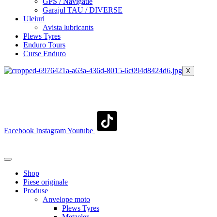
GPS / Navigatie
Garajul TAU / DIVERSE
Uleiuri
Avista lubricants
Plews Tyres
Enduro Tours
Curse Enduro
X
+40 722 329 274
contact@transylvaniaenduro.ro
Facebook
Instagram
Youtube
+40 722 329 274
contact@transylvaniaenduro.ro
Shop
Piese originale
Produse
Anvelope moto
Plews Tyres
Metzeler