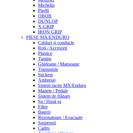
Michelin
Pirelli
OBOR
DUNLOP
X-GRIP
IRON GRIP
PIESE MX/ENDURO
Cabluri și conducte
Roți / Accesorii
Plastice
Tuning
Ghidoane / Mansoane
Transmisie
Stickere
Ambreiaj
Sistem racire MX/Enduro
Manete / Pedale
Sistem de frânare
Șa / Husă șa
Filtre
Baterii
Rezonatoare / Evacuare
Suspensii
Cadru