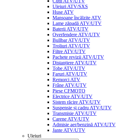
Cutii ATV/UTV
Uleiuri ATV/SXS
Huse ATV
Mansoane încălzite ATV
Lame zăpadă ATV/UTV
Baterii ATV/UTV
Overfendere ATV/UTV
Bullbar ATV/UTV
Troliuri ATV/UTV
Filtre ATV/UTV
Pachete revizii ATV/UTV
Distanțiere ATV/UTV
Tobe ATV/UTV
Faruri ATV/UTV
Remorci ATV
Frâne ATV/UTV
Piese CFMOTO
Electrice ATV/UTV
Sistem răcire ATV/UTV
Suspensie și cadru ATV/UTV
Transmisie ATV/UTV
Carene ATV/UTV
Admisie aer/benzină ATV/UTV
Jante ATV/UTV
Uleiuri