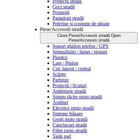
Protecții stradă
Geci stradă
Promoții
Pantaloni stradă
Pelerine și costume de ploaie
Piese/Accesorii stradă
Close Piese/Accesorii stradă
Open
Piese/Accesorii stradă
Suport ghidon telefon / GPS
Semnalizări / faruri / stopuri
Plastice
Lanț / Pinion
Cric lateral / central
Scărițe
Parbrize
Protecții / Scuturi
Ambreiaje stradă
Sistem răcire moto stradă
Antifurt
Electrice moto stradă
Sisteme frânare
Genți moto stradă
Cauciucuri stradă
Filtre moto stradă
Tank pad