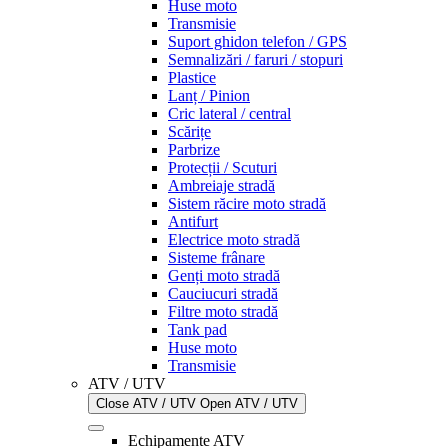
Huse moto
Transmisie
Suport ghidon telefon / GPS
Semnalizări / faruri / stopuri
Plastice
Lanț / Pinion
Cric lateral / central
Scărițe
Parbrize
Protecții / Scuturi
Ambreiaje stradă
Sistem răcire moto stradă
Antifurt
Electrice moto stradă
Sisteme frânare
Genți moto stradă
Cauciucuri stradă
Filtre moto stradă
Tank pad
Huse moto
Transmisie
ATV / UTV
Close ATV / UTV
Open ATV / UTV
Echipamente ATV