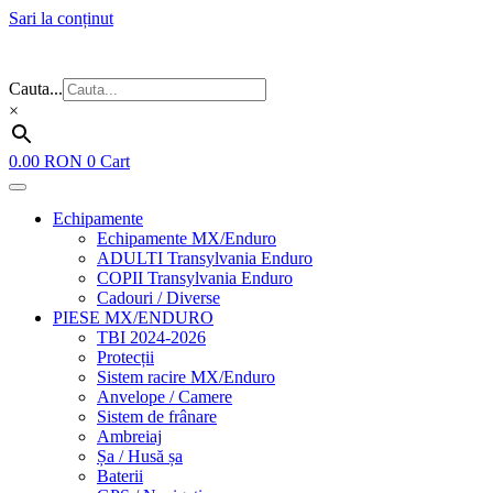
Sari la conținut
Flash Sale ⚡⚡⚡ – cele mai bune oferte de anul acesta!
Cauta...
×
0.00
RON
0
Cart
Echipamente
Echipamente MX/Enduro
ADULTI Transylvania Enduro
COPII Transylvania Enduro
Cadouri / Diverse
PIESE MX/ENDURO
TBI 2024-2026
Protecții
Sistem racire MX/Enduro
Anvelope / Camere
Sistem de frânare
Ambreiaj
Șa / Husă șa
Baterii