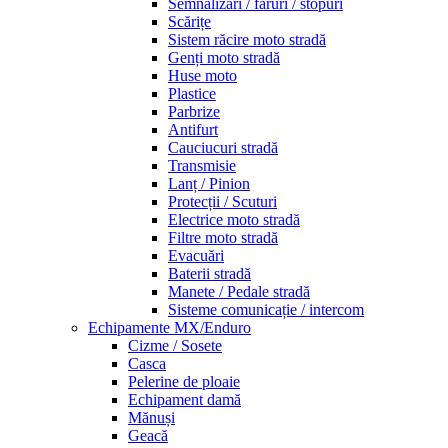
Semnalizări / faruri / stopuri
Scărițe
Sistem răcire moto stradă
Genți moto stradă
Huse moto
Plastice
Parbrize
Antifurt
Cauciucuri stradă
Transmisie
Lanț / Pinion
Protecții / Scuturi
Electrice moto stradă
Filtre moto stradă
Evacuări
Baterii stradă
Manete / Pedale stradă
Sisteme comunicație / intercom
Echipamente MX/Enduro
Cizme / Sosete
Casca
Pelerine de ploaie
Echipament damă
Mănuși
Geacă