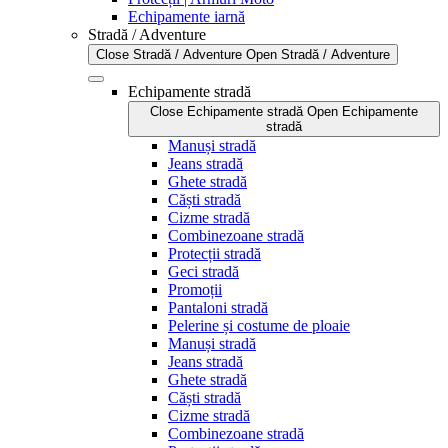
Echipamente iarnă
Stradă / Adventure
Close Stradă / Adventure
Open Stradă / Adventure
Echipamente stradă
Close Echipamente stradă
Open Echipamente
stradă
Manuși stradă
Jeans stradă
Ghete stradă
Căști stradă
Cizme stradă
Combinezoane stradă
Protecții stradă
Geci stradă
Promoții
Pantaloni stradă
Pelerine și costume de ploaie
Manuși stradă
Jeans stradă
Ghete stradă
Căști stradă
Cizme stradă
Combinezoane stradă