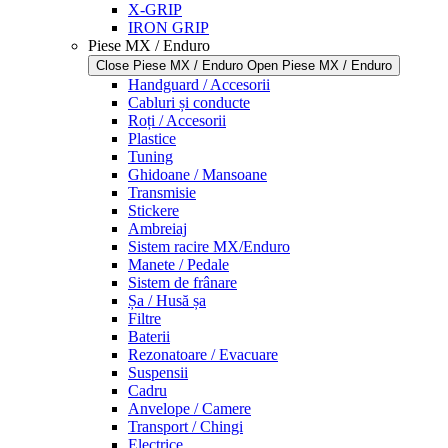
X-GRIP
IRON GRIP
Piese MX / Enduro
Close Piese MX / Enduro
Open Piese MX / Enduro
Handguard / Accesorii
Cabluri și conducte
Roți / Accesorii
Plastice
Tuning
Ghidoane / Mansoane
Transmisie
Stickere
Ambreiaj
Sistem racire MX/Enduro
Manete / Pedale
Sistem de frânare
Șa / Husă șa
Filtre
Baterii
Rezonatoare / Evacuare
Suspensii
Cadru
Anvelope / Camere
Transport / Chingi
Electrice