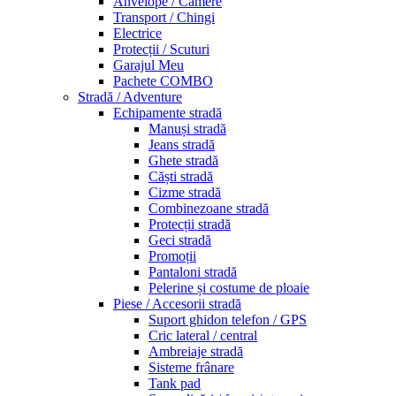
Anvelope / Camere
Transport / Chingi
Electrice
Protecții / Scuturi
Garajul Meu
Pachete COMBO
Stradă / Adventure
Echipamente stradă
Manuși stradă
Jeans stradă
Ghete stradă
Căști stradă
Cizme stradă
Combinezoane stradă
Protecții stradă
Geci stradă
Promoții
Pantaloni stradă
Pelerine și costume de ploaie
Piese / Accesorii stradă
Suport ghidon telefon / GPS
Cric lateral / central
Ambreiaje stradă
Sisteme frânare
Tank pad