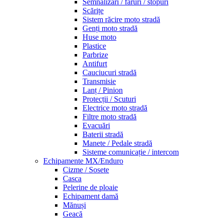
Semnalizări / faruri / stopuri
Scărițe
Sistem răcire moto stradă
Genți moto stradă
Huse moto
Plastice
Parbrize
Antifurt
Cauciucuri stradă
Transmisie
Lanț / Pinion
Protecții / Scuturi
Electrice moto stradă
Filtre moto stradă
Evacuări
Baterii stradă
Manete / Pedale stradă
Sisteme comunicație / intercom
Echipamente MX/Enduro
Cizme / Sosete
Casca
Pelerine de ploaie
Echipament damă
Mănuși
Geacă