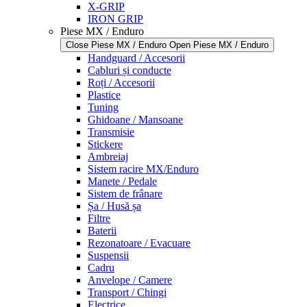
X-GRIP
IRON GRIP
Piese MX / Enduro
Close Piese MX / Enduro
Open Piese MX / Enduro
Handguard / Accesorii
Cabluri și conducte
Roți / Accesorii
Plastice
Tuning
Ghidoane / Mansoane
Transmisie
Stickere
Ambreiaj
Sistem racire MX/Enduro
Manete / Pedale
Sistem de frânare
Șa / Husă șa
Filtre
Baterii
Rezonatoare / Evacuare
Suspensii
Cadru
Anvelope / Camere
Transport / Chingi
Electrice