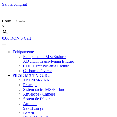
Sari la conținut
Flash Sale ⚡⚡⚡ – cele mai bune oferte de anul acesta!
Cauta...
×
0.00
RON
0
Cart
Echipamente
Echipamente MX/Enduro
ADULTI Transylvania Enduro
COPII Transylvania Enduro
Cadouri / Diverse
PIESE MX/ENDURO
TBI 2024-2026
Protecții
Sistem racire MX/Enduro
Anvelope / Camere
Sistem de frânare
Ambreiaj
Șa / Husă șa
Baterii