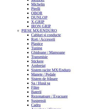
Michelin
Pirelli
OBOR
DUNLOP
X-GRIP
IRON GRIP
PIESE MX/ENDURO
Cabluri și conducte
Roți / Accesorii
Plastice
Tuning
Ghidoane / Mansoane
Transmisie
Stickere
Ambreiaj
Sistem racire MX/Enduro
Manete / Pedale
Sistem de frânare
Șa / Husă șa
Filtre
Baterii
Rezonatoare / Evacuare
Suspensii
Cadru