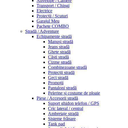
Anvelope / Camere
Transport / Chingi
Electrice
Protecții / Scuturi
Garajul Meu
Pachete COMBO
Stradă / Adventure
Echipamente stradă
Manuși stradă
Jeans stradă
Ghete stradă
Căști stradă
Cizme stradă
Combinezoane stradă
Protecții stradă
Geci stradă
Promoții
Pantaloni stradă
Pelerine și costume de ploaie
Piese / Accesorii stradă
Suport ghidon telefon / GPS
Cric lateral / central
Ambreiaje stradă
Sisteme frânare
Tank pad