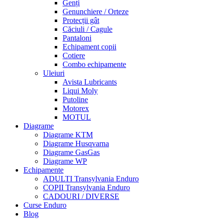
Genți
Genunchiere / Orteze
Protecții gât
Căciuli / Cagule
Pantaloni
Echipament copii
Cotiere
Combo echipamente
Uleiuri
Avista Lubricants
Liqui Moly
Putoline
Motorex
MOTUL
Diagrame
Diagrame KTM
Diagrame Husqvarna
Diagrame GasGas
Diagrame WP
Echipamente
ADULTI Transylvania Enduro
COPII Transylvania Enduro
CADOURI / DIVERSE
Curse Enduro
Blog