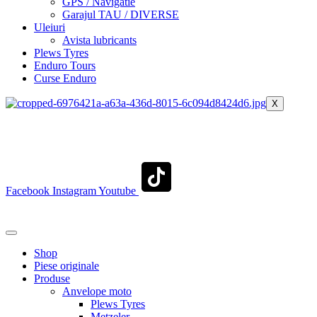
GPS / Navigatie
Garajul TAU / DIVERSE
Uleiuri
Avista lubricants
Plews Tyres
Enduro Tours
Curse Enduro
X
+40 722 329 274
contact@transylvaniaenduro.ro
Facebook
Instagram
Youtube
+40 722 329 274
contact@transylvaniaenduro.ro
Shop
Piese originale
Produse
Anvelope moto
Plews Tyres
Metzeler