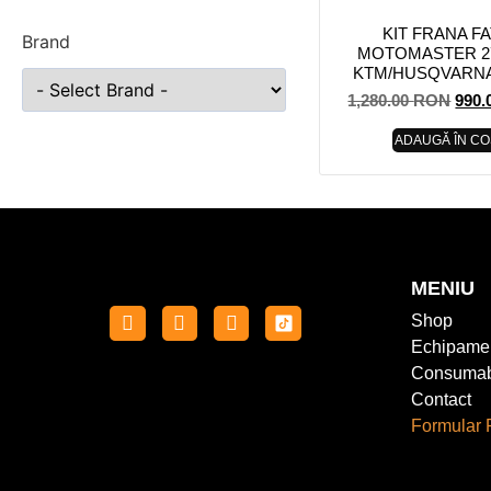
KIT FRANA F
Brand
MOTOMASTER 
KTM/HUSQVARNA 
1,280.00
RON
990.
ADAUGĂ ÎN CO
MENIU
Shop
Echipame
Consumab
Contact
Formular 