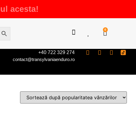
ul acesta!
0
+40 722 329 274
contact@transylvaniaenduro.ro