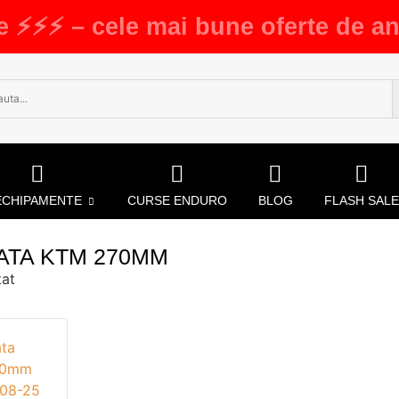
e ⚡⚡⚡ – cele mai bune oferte de an
ECHIPAMENTE
CURSE ENDURO
BLOG
FLASH SALE
FATA KTM 270MM
tat