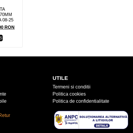
ATA
270MM
08-25
00
RON
Ș
UTILE
Termeni si conditii
nte
Politica cookies
ile
Politica de confidentialitate
Retur