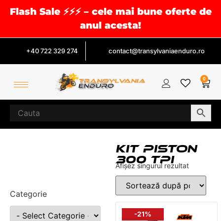
Flash Sale ⚡⚡⚡ – cele mai bune oferte de
anul acesta!
+40 722 329 274
contact@transylvaniaenduro.ro
0
KIT PISTON
300 TPI
Afișez singurul rezultat
Categorie
-21%