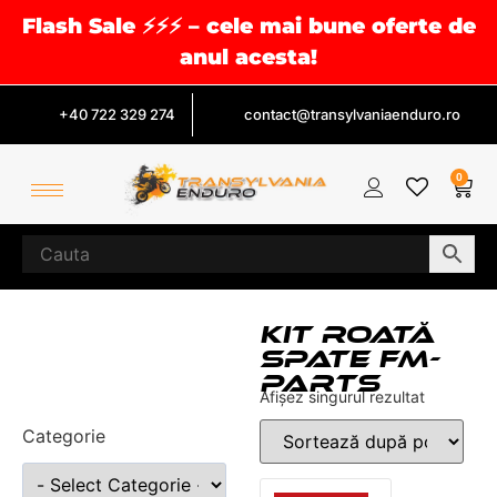
Flash Sale ⚡⚡⚡ – cele mai bune oferte de
anul acesta!
+40 722 329 274
contact@transylvaniaenduro.ro
0
KIT ROATĂ
SPATE FM-
PARTS
Afișez singurul rezultat
Categorie