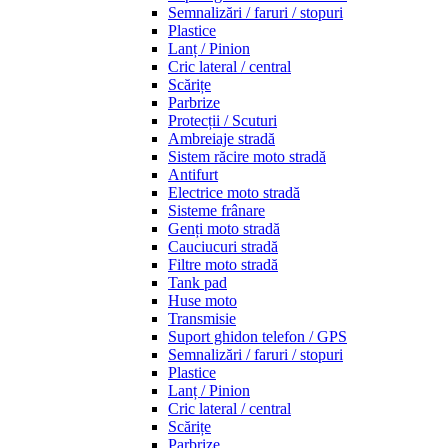
Semnalizări / faruri / stopuri
Plastice
Lanț / Pinion
Cric lateral / central
Scărițe
Parbrize
Protecții / Scuturi
Ambreiaje stradă
Sistem răcire moto stradă
Antifurt
Electrice moto stradă
Sisteme frânare
Genți moto stradă
Cauciucuri stradă
Filtre moto stradă
Tank pad
Huse moto
Transmisie
Suport ghidon telefon / GPS
Semnalizări / faruri / stopuri
Plastice
Lanț / Pinion
Cric lateral / central
Scărițe
Parbrize