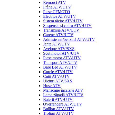
Remorci ATV
Frâne ATV/UTV
Piese CFMOTO
Electrice ATV/UTV
Sistem răcire ATV/UTV
Suspensie și cadru ATV/UTV
Transmisie ATV/UTV
Carene ATV/UTV
Admisie aer/benzină ATV/UTV
Jante ATV/UTV
Avelope ATV/SXS
Scut motor ATV/UTV
Piese motor ATV/UTV
Transport ATV/UTV
Bare Led ATV/UTV
Curele ATV/UTV
Cutii ATV/UTV
Uleiuri ATV/SXS
Huse ATV
Mansoane încălzite ATV
Lame zăpadă ATV/UTV
Baterii ATV/UTV
Overfendere ATV/UTV
Bullbar ATV/UTV
Troliuri ATV/UTV