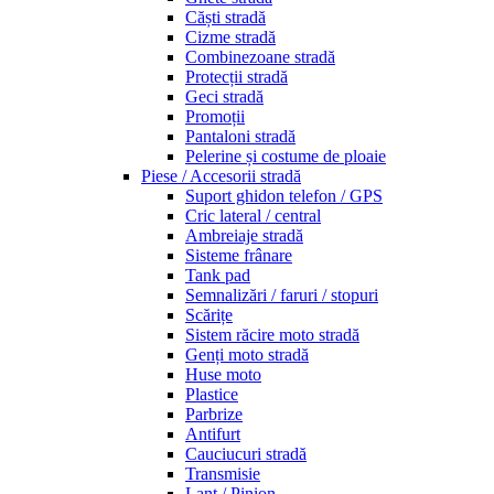
Căști stradă
Cizme stradă
Combinezoane stradă
Protecții stradă
Geci stradă
Promoții
Pantaloni stradă
Pelerine și costume de ploaie
Piese / Accesorii stradă
Suport ghidon telefon / GPS
Cric lateral / central
Ambreiaje stradă
Sisteme frânare
Tank pad
Semnalizări / faruri / stopuri
Scărițe
Sistem răcire moto stradă
Genți moto stradă
Huse moto
Plastice
Parbrize
Antifurt
Cauciucuri stradă
Transmisie
Lanț / Pinion