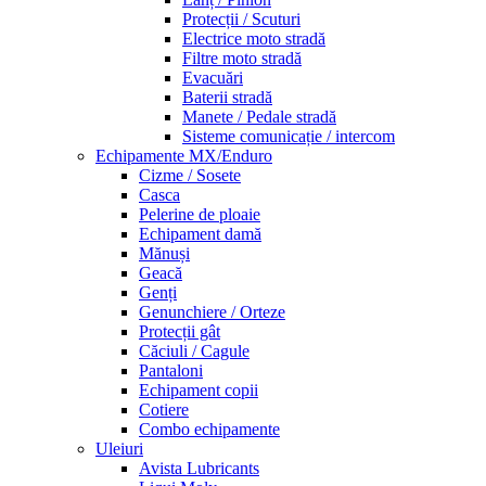
Protecții / Scuturi
Electrice moto stradă
Filtre moto stradă
Evacuări
Baterii stradă
Manete / Pedale stradă
Sisteme comunicație / intercom
Echipamente MX/Enduro
Cizme / Sosete
Casca
Pelerine de ploaie
Echipament damă
Mănuși
Geacă
Genți
Genunchiere / Orteze
Protecții gât
Căciuli / Cagule
Pantaloni
Echipament copii
Cotiere
Combo echipamente
Uleiuri
Avista Lubricants