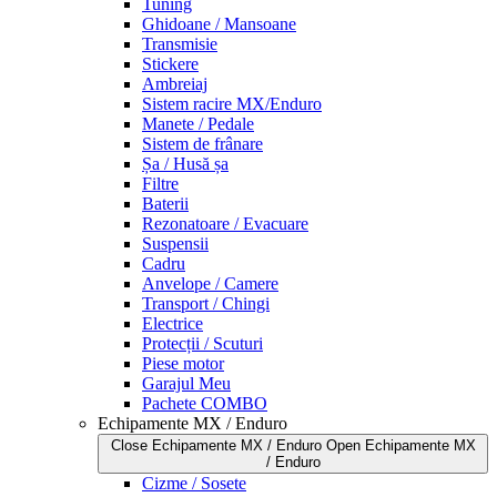
Tuning
Ghidoane / Mansoane
Transmisie
Stickere
Ambreiaj
Sistem racire MX/Enduro
Manete / Pedale
Sistem de frânare
Șa / Husă șa
Filtre
Baterii
Rezonatoare / Evacuare
Suspensii
Cadru
Anvelope / Camere
Transport / Chingi
Electrice
Protecții / Scuturi
Piese motor
Garajul Meu
Pachete COMBO
Echipamente MX / Enduro
Close Echipamente MX / Enduro
Open Echipamente MX
/ Enduro
Cizme / Sosete