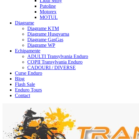
Liqui Moly
Putoline
Motorex
MOTUL
Diagrame
Diagrame KTM
Diagrame Husqvarna
Diagrame GasGas
Diagrame WP
Echipamente
ADULTI Transylvania Enduro
COPII Transylvania Enduro
CADOURI / DIVERSE
Curse Enduro
Blog
Flash Sale
Enduro Tours
Contact