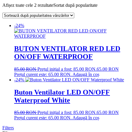
Afișez toate cele 2 rezultate
Sortat după popularitate
-24%
BUTON VENTILATOR RED LED
ON/OFF WATERPROOF
85.00
RON
Prețul inițial a fost: 85.00 RON.
65.00
RON
Prețul curent este: 65.00 RON.
Adaugă în coș
-24%
Buton Ventilator LED ON/OFF
Waterproof White
85.00
RON
Prețul inițial a fost: 85.00 RON.
65.00
RON
Prețul curent este: 65.00 RON.
Adaugă în coș
Filters