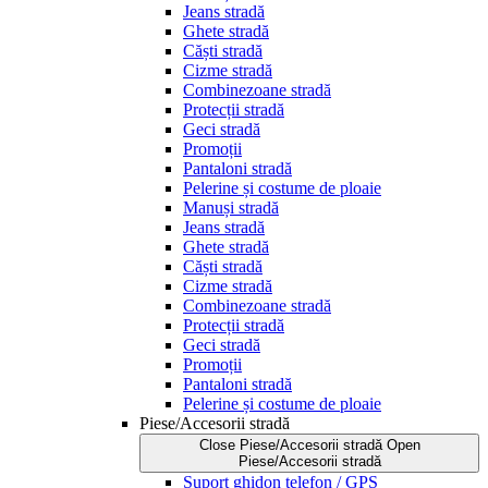
Jeans stradă
Ghete stradă
Căști stradă
Cizme stradă
Combinezoane stradă
Protecții stradă
Geci stradă
Promoții
Pantaloni stradă
Pelerine și costume de ploaie
Manuși stradă
Jeans stradă
Ghete stradă
Căști stradă
Cizme stradă
Combinezoane stradă
Protecții stradă
Geci stradă
Promoții
Pantaloni stradă
Pelerine și costume de ploaie
Piese/Accesorii stradă
Close Piese/Accesorii stradă
Open
Piese/Accesorii stradă
Suport ghidon telefon / GPS