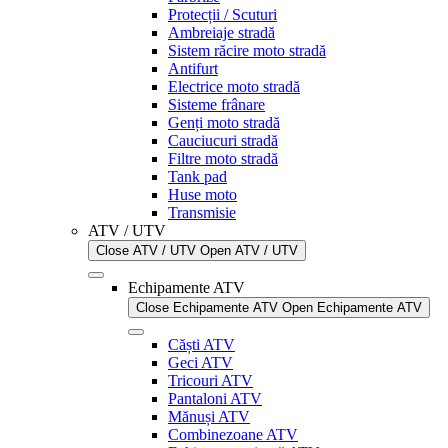
Protecții / Scuturi
Ambreiaje stradă
Sistem răcire moto stradă
Antifurt
Electrice moto stradă
Sisteme frânare
Genți moto stradă
Cauciucuri stradă
Filtre moto stradă
Tank pad
Huse moto
Transmisie
ATV / UTV
Close ATV / UTV
Open ATV / UTV
Echipamente ATV
Close Echipamente ATV
Open Echipamente ATV
Căști ATV
Geci ATV
Tricouri ATV
Pantaloni ATV
Mănuși ATV
Combinezoane ATV