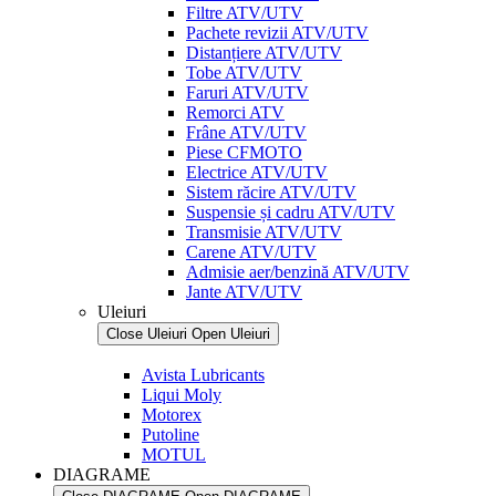
Filtre ATV/UTV
Pachete revizii ATV/UTV
Distanțiere ATV/UTV
Tobe ATV/UTV
Faruri ATV/UTV
Remorci ATV
Frâne ATV/UTV
Piese CFMOTO
Electrice ATV/UTV
Sistem răcire ATV/UTV
Suspensie și cadru ATV/UTV
Transmisie ATV/UTV
Carene ATV/UTV
Admisie aer/benzină ATV/UTV
Jante ATV/UTV
Uleiuri
Close Uleiuri
Open Uleiuri
Avista Lubricants
Liqui Moly
Motorex
Putoline
MOTUL
DIAGRAME