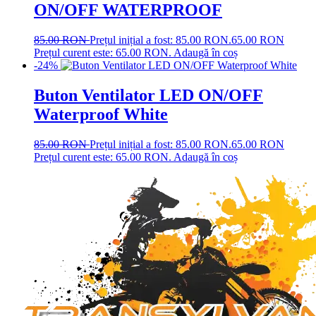
ON/OFF WATERPROOF
85.00
RON
Prețul inițial a fost: 85.00 RON.
65.00
RON
Prețul curent este: 65.00 RON.
Adaugă în coș
-24%
Buton Ventilator LED ON/OFF
Waterproof White
85.00
RON
Prețul inițial a fost: 85.00 RON.
65.00
RON
Prețul curent este: 65.00 RON.
Adaugă în coș