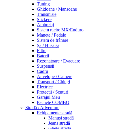
Tuning
Ghidoane / Mansoane
Transmisie
Stickere
Ambreiaj
Sistem racire MX/Enduro
Manete / Pedale
Sistem de frânare
Șa / Husă șa
Filtre
Baterii
Rezonatoare / Evacuare
Suspensii
Cadru
Anvelope / Camere
Transport / Chingi
Electrice
Protecții / Scuturi
Garajul Meu
Pachete COMBO
Stradă / Adventure
Echipamente stradă
Manuși stradă
Jeans stradă
Ghete stradă