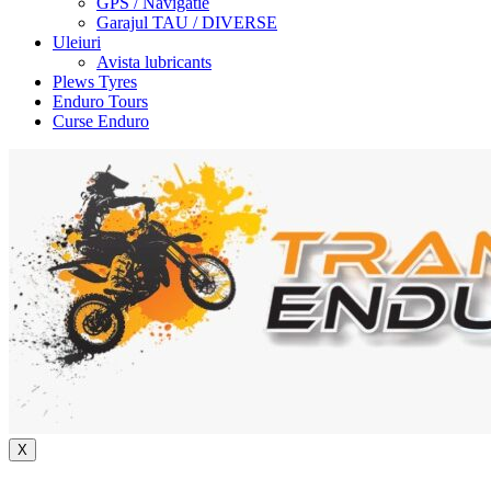
GPS / Navigatie
Garajul TAU / DIVERSE
Uleiuri
Avista lubricants
Plews Tyres
Enduro Tours
Curse Enduro
X
+40 722 329 274