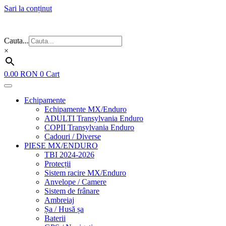
Sari la conținut
Flash Sale ⚡⚡⚡ – cele mai bune oferte de anul acesta!
Cauta...
×
0.00
RON
0
Cart
Echipamente
Echipamente MX/Enduro
ADULTI Transylvania Enduro
COPII Transylvania Enduro
Cadouri / Diverse
PIESE MX/ENDURO
TBI 2024-2026
Protecții
Sistem racire MX/Enduro
Anvelope / Camere
Sistem de frânare
Ambreiaj
Șa / Husă șa
Baterii