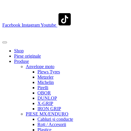
contact@transylvaniaenduro.ro
Facebook
Instagram
Youtube
+40 722 329 274
contact@transylvaniaenduro.ro
Shop
Piese originale
Produse
Anvelope moto
Plews Tyres
Metzeler
Michelin
Pirelli
OBOR
DUNLOP
X-GRIP
IRON GRIP
PIESE MX/ENDURO
Cabluri și conducte
Roți / Accesorii
Plastice