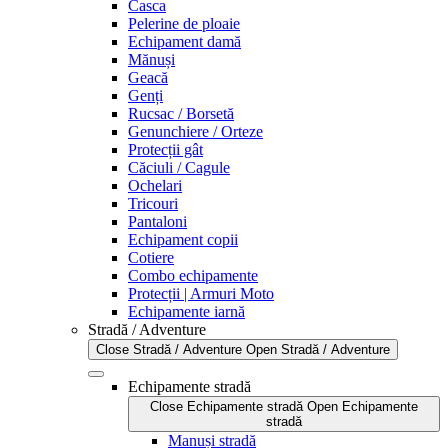
Casca
Pelerine de ploaie
Echipament damă
Mănuși
Geacă
Genți
Rucsac / Borsetă
Genunchiere / Orteze
Protecții gât
Căciuli / Cagule
Ochelari
Tricouri
Pantaloni
Echipament copii
Cotiere
Combo echipamente
Protecții | Armuri Moto
Echipamente iarnă
Stradă / Adventure
Close Stradă / Adventure
Open Stradă / Adventure
Echipamente stradă
Close Echipamente stradă
Open Echipamente
stradă
Manuși stradă