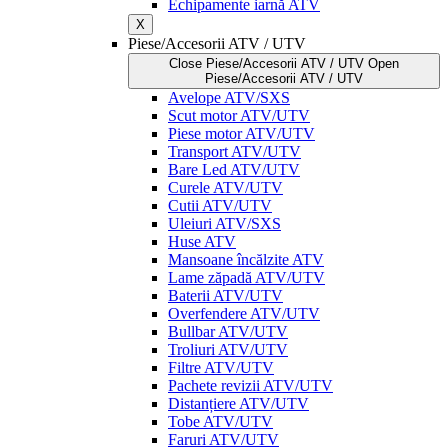
Echipamente iarnă ATV
X
Piese/Accesorii ATV / UTV
Close Piese/Accesorii ATV / UTV
Open
Piese/Accesorii ATV / UTV
Avelope ATV/SXS
Scut motor ATV/UTV
Piese motor ATV/UTV
Transport ATV/UTV
Bare Led ATV/UTV
Curele ATV/UTV
Cutii ATV/UTV
Uleiuri ATV/SXS
Huse ATV
Mansoane încălzite ATV
Lame zăpadă ATV/UTV
Baterii ATV/UTV
Overfendere ATV/UTV
Bullbar ATV/UTV
Troliuri ATV/UTV
Filtre ATV/UTV
Pachete revizii ATV/UTV
Distanțiere ATV/UTV
Tobe ATV/UTV
Faruri ATV/UTV