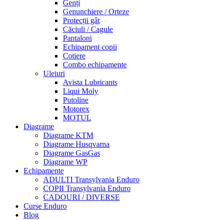
Genți
Genunchiere / Orteze
Protecții gât
Căciuli / Cagule
Pantaloni
Echipament copii
Cotiere
Combo echipamente
Uleiuri
Avista Lubricants
Liqui Moly
Putoline
Motorex
MOTUL
Diagrame
Diagrame KTM
Diagrame Husqvarna
Diagrame GasGas
Diagrame WP
Echipamente
ADULTI Transylvania Enduro
COPII Transylvania Enduro
CADOURI / DIVERSE
Curse Enduro
Blog