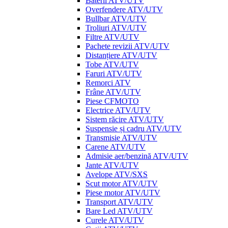
Baterii ATV/UTV
Overfendere ATV/UTV
Bullbar ATV/UTV
Troliuri ATV/UTV
Filtre ATV/UTV
Pachete revizii ATV/UTV
Distanțiere ATV/UTV
Tobe ATV/UTV
Faruri ATV/UTV
Remorci ATV
Frâne ATV/UTV
Piese CFMOTO
Electrice ATV/UTV
Sistem răcire ATV/UTV
Suspensie și cadru ATV/UTV
Transmisie ATV/UTV
Carene ATV/UTV
Admisie aer/benzină ATV/UTV
Jante ATV/UTV
Avelope ATV/SXS
Scut motor ATV/UTV
Piese motor ATV/UTV
Transport ATV/UTV
Bare Led ATV/UTV
Curele ATV/UTV