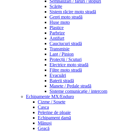
Semnalizări / faruri / stopuri
Scărițe
Sistem răcire moto stradă
Genți moto stradă
Huse moto
Plastice
Parbrize
Antifurt
Cauciucuri stradă
Transmisie
Lanț / Pinion
Protecții / Scuturi
Electrice moto stradă
Filtre moto stradă
Evacuări
Baterii stradă
Manete / Pedale stradă
Sisteme comunicație / intercom
Echipamente MX/Enduro
Cizme / Sosete
Casca
Pelerine de ploaie
Echipament damă
Mănuși
Geacă