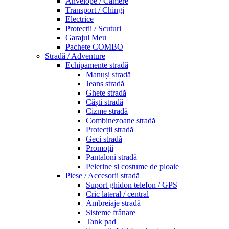
Anvelope / Camere
Transport / Chingi
Electrice
Protecții / Scuturi
Garajul Meu
Pachete COMBO
Stradă / Adventure
Echipamente stradă
Manuși stradă
Jeans stradă
Ghete stradă
Căști stradă
Cizme stradă
Combinezoane stradă
Protecții stradă
Geci stradă
Promoții
Pantaloni stradă
Pelerine și costume de ploaie
Piese / Accesorii stradă
Suport ghidon telefon / GPS
Cric lateral / central
Ambreiaje stradă
Sisteme frânare
Tank pad