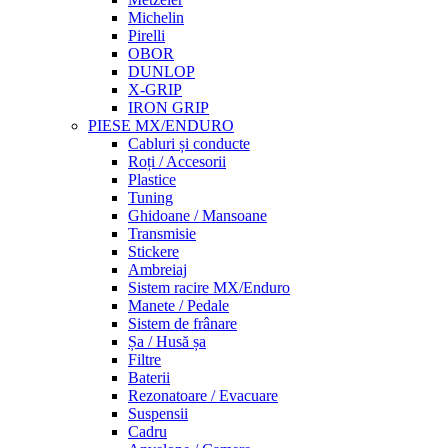
Michelin
Pirelli
OBOR
DUNLOP
X-GRIP
IRON GRIP
PIESE MX/ENDURO
Cabluri și conducte
Roți / Accesorii
Plastice
Tuning
Ghidoane / Mansoane
Transmisie
Stickere
Ambreiaj
Sistem racire MX/Enduro
Manete / Pedale
Sistem de frânare
Șa / Husă șa
Filtre
Baterii
Rezonatoare / Evacuare
Suspensii
Cadru