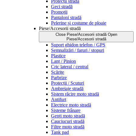
Protecții stradă
Geci stradă
Promoții
Pantaloni stradă
Pelerine și costume de ploaie
Piese/Accesorii stradă
Close Piese/Accesorii stradă
Open
Piese/Accesorii stradă
Suport ghidon telefon / GPS
Semnalizări / faruri / stopuri
Plastice
Lanț / Pinion
Cric lateral / central
Scărițe
Parbrize
Protecții / Scuturi
Ambreiaje stradă
Sistem răcire moto stradă
Antifurt
Electrice moto stradă
Sisteme frânare
Genți moto stradă
Cauciucuri stradă
Filtre moto stradă
Tank pad