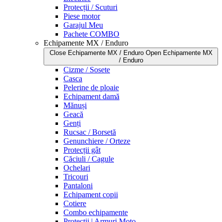
Protecții / Scuturi
Piese motor
Garajul Meu
Pachete COMBO
Echipamente MX / Enduro
Close Echipamente MX / Enduro
Open Echipamente MX
/ Enduro
Cizme / Sosete
Casca
Pelerine de ploaie
Echipament damă
Mănuși
Geacă
Genți
Rucsac / Borsetă
Genunchiere / Orteze
Protecții gât
Căciuli / Cagule
Ochelari
Tricouri
Pantaloni
Echipament copii
Cotiere
Combo echipamente
Protecții | Armuri Moto