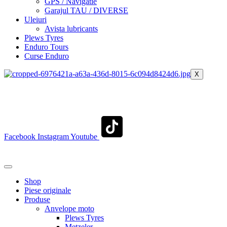
GPS / Navigatie
Garajul TAU / DIVERSE
Uleiuri
Avista lubricants
Plews Tyres
Enduro Tours
Curse Enduro
X
+40 722 329 274
contact@transylvaniaenduro.ro
Facebook
Instagram
Youtube
+40 722 329 274
contact@transylvaniaenduro.ro
Shop
Piese originale
Produse
Anvelope moto
Plews Tyres
Metzeler