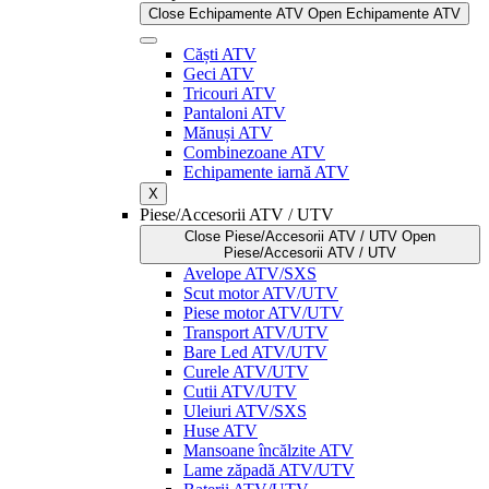
Close Echipamente ATV
Open Echipamente ATV
Căști ATV
Geci ATV
Tricouri ATV
Pantaloni ATV
Mănuși ATV
Combinezoane ATV
Echipamente iarnă ATV
X
Piese/Accesorii ATV / UTV
Close Piese/Accesorii ATV / UTV
Open
Piese/Accesorii ATV / UTV
Avelope ATV/SXS
Scut motor ATV/UTV
Piese motor ATV/UTV
Transport ATV/UTV
Bare Led ATV/UTV
Curele ATV/UTV
Cutii ATV/UTV
Uleiuri ATV/SXS
Huse ATV
Mansoane încălzite ATV
Lame zăpadă ATV/UTV