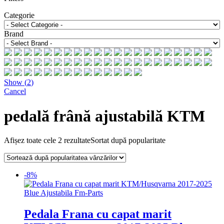
Categorie
Brand
Show
(
2
)
Cancel
pedală frână ajustabilă KTM
Afișez toate cele 2 rezultate
Sortat după popularitate
-8%
Pedala Frana cu capat marit