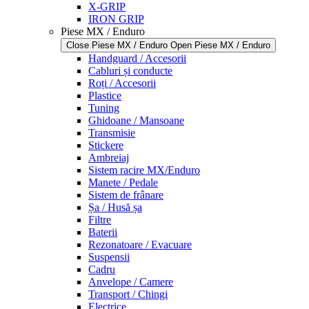
X-GRIP
IRON GRIP
Piese MX / Enduro
Close Piese MX / Enduro
Open Piese MX / Enduro
Handguard / Accesorii
Cabluri și conducte
Roți / Accesorii
Plastice
Tuning
Ghidoane / Mansoane
Transmisie
Stickere
Ambreiaj
Sistem racire MX/Enduro
Manete / Pedale
Sistem de frânare
Șa / Husă șa
Filtre
Baterii
Rezonatoare / Evacuare
Suspensii
Cadru
Anvelope / Camere
Transport / Chingi
Electrice