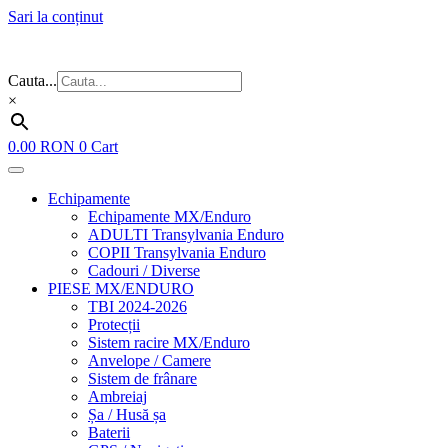
Sari la conținut
Flash Sale ⚡⚡⚡ – cele mai bune oferte de anul acesta!
Cauta...
×
0.00
RON
0
Cart
Echipamente
Echipamente MX/Enduro
ADULTI Transylvania Enduro
COPII Transylvania Enduro
Cadouri / Diverse
PIESE MX/ENDURO
TBI 2024-2026
Protecții
Sistem racire MX/Enduro
Anvelope / Camere
Sistem de frânare
Ambreiaj
Șa / Husă șa
Baterii