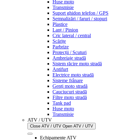
Huse moto
Transmisie
Suport ghidon telefon / GPS
Semnalizări / faruri / stopuri
Plastice
Lanț / Pinion
Cric lateral / central
Scărițe
Parbrize
Protecții / Scuturi
Ambreiaje stradă
Sistem răcire moto stradă
Antifurt
Electrice moto stradă
Sisteme frânare
Genți moto stradă
Cauciucuri stradă
Filtre moto stradă
Tank pad
Huse moto
Transmisie
ATV / UTV
Close ATV / UTV
Open ATV / UTV
Echipamente ATV