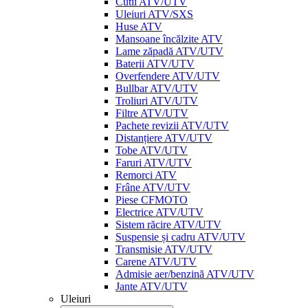
Cutii ATV/UTV
Uleiuri ATV/SXS
Huse ATV
Mansoane încălzite ATV
Lame zăpadă ATV/UTV
Baterii ATV/UTV
Overfendere ATV/UTV
Bullbar ATV/UTV
Troliuri ATV/UTV
Filtre ATV/UTV
Pachete revizii ATV/UTV
Distanțiere ATV/UTV
Tobe ATV/UTV
Faruri ATV/UTV
Remorci ATV
Frâne ATV/UTV
Piese CFMOTO
Electrice ATV/UTV
Sistem răcire ATV/UTV
Suspensie și cadru ATV/UTV
Transmisie ATV/UTV
Carene ATV/UTV
Admisie aer/benzină ATV/UTV
Jante ATV/UTV
Uleiuri