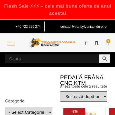
Flash Sale ⚡⚡⚡ – cele mai bune oferte de anul
acesta!
+40 722 329 274
contact@transylvaniaenduro.ro
0
PEDALĂ FRÂNĂ
CNC KTM
Afișez toate cele 2 rezultate
Categorie
-8%