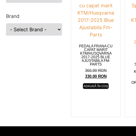
Brand
PEDALA FRANA CU
CAPAT MARIT
KTM/HUSQVARNA
2017-2025 BLUE
AJUSTABILA FM-
PARTS
360.00
RON
330.00
RON
OR
ADAUGĂ ÎN COȘ