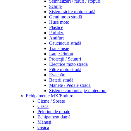
Semnalizări / faruri / stopuri
Scărițe
Sistem răcire moto stradă
Genți moto stradă
Huse moto
Plastice
Parbrize
Antifurt
Cauciucuri stradă
Transmisie
Lanț / Pinion
Protecții / Scuturi
Electrice moto stradă
Filtre moto stradă
Evacuări
Baterii stradă
Manete / Pedale stradă
Sisteme comunicație / intercom
Echipamente MX/Enduro
Cizme / Sosete
Casca
Pelerine de ploaie
Echipament damă
Mănuși
Geacă