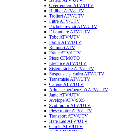
Baterii ATV/UTV
Overfendere ATV/UTV
Bullbar ATV/UTV
Troliuri ATV/UTV
Filtre ATV/UTV
Pachete revizii ATV/UTV
Distanțiere ATV/UTV
Tobe ATV/UTV
Faruri ATV/UTV
Remorci ATV
Frâne ATV/UTV
Piese CFMOTO
Electrice ATV/UTV
Sistem răcire ATV/UTV
Suspensie și cadru ATV/UTV
Transmisie ATV/UTV
Carene ATV/UTV
Admisie aer/benzină ATV/UTV
Jante ATV/UTV
Avelope ATV/SXS
Scut motor ATV/UTV
Piese motor ATV/UTV
Transport ATV/UTV
Bare Led ATV/UTV
Curele ATV/UTV