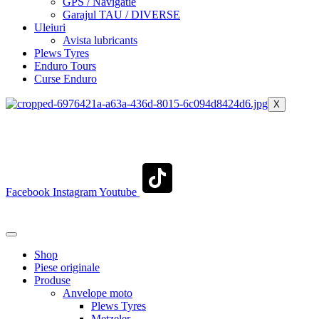
GPS / Navigatie
Garajul TAU / DIVERSE
Uleiuri
Avista lubricants
Plews Tyres
Enduro Tours
Curse Enduro
X
+40 722 329 274
contact@transylvaniaenduro.ro
Facebook
Instagram
Youtube
+40 722 329 274
contact@transylvaniaenduro.ro
Shop
Piese originale
Produse
Anvelope moto
Plews Tyres
Metzeler