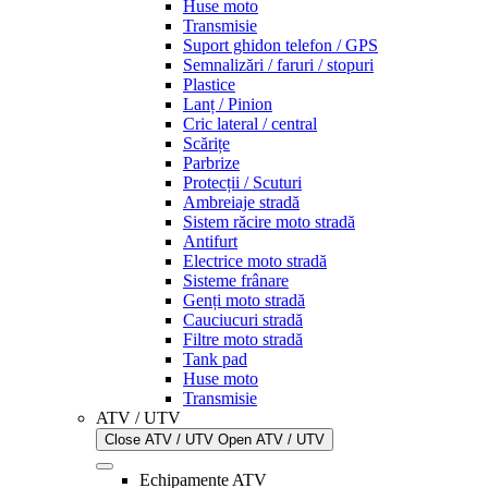
Huse moto
Transmisie
Suport ghidon telefon / GPS
Semnalizări / faruri / stopuri
Plastice
Lanț / Pinion
Cric lateral / central
Scărițe
Parbrize
Protecții / Scuturi
Ambreiaje stradă
Sistem răcire moto stradă
Antifurt
Electrice moto stradă
Sisteme frânare
Genți moto stradă
Cauciucuri stradă
Filtre moto stradă
Tank pad
Huse moto
Transmisie
ATV / UTV
Close ATV / UTV
Open ATV / UTV
Echipamente ATV