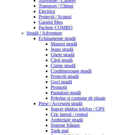
Anvelope / Camere
Transport / Chingi
Electrice
Protecții / Scuturi
Garajul Meu
Pachete COMBO
Stradă / Adventure
Echipamente stradă
Manuși stradă
Jeans stradă
Ghete stradă
Căști stradă
Cizme stradă
Combinezoane stradă
Protecții stradă
Geci stradă
Promoții
Pantaloni stradă
Pelerine și costume de ploaie
Piese / Accesorii stradă
Suport ghidon telefon / GPS
Cric lateral / central
Ambreiaje stradă
Sisteme frânare
Tank pad