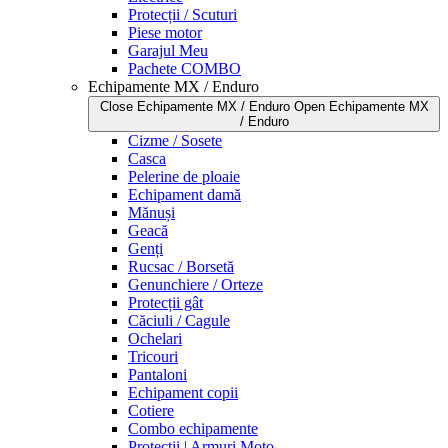
Protecții / Scuturi
Piese motor
Garajul Meu
Pachete COMBO
Echipamente MX / Enduro
Close Echipamente MX / Enduro
Open Echipamente MX
/ Enduro
Cizme / Sosete
Casca
Pelerine de ploaie
Echipament damă
Mănuși
Geacă
Genți
Rucsac / Borsetă
Genunchiere / Orteze
Protecții gât
Căciuli / Cagule
Ochelari
Tricouri
Pantaloni
Echipament copii
Cotiere
Combo echipamente
Protecții | Armuri Moto