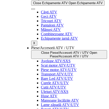
Close Echipamente ATV
Open Echipamente ATV
Căști ATV
Geci ATV
Tricouri ATV
Pantaloni ATV
Mănuși ATV
Combinezoane ATV
Echipamente iarnă ATV
X
Piese/Accesorii ATV / UTV
Close Piese/Accesorii ATV / UTV
Open
Piese/Accesorii ATV / UTV
Avelope ATV/SXS
Scut motor ATV/UTV
Piese motor ATV/UTV
Transport ATV/UTV
Bare Led ATV/UTV
Curele ATV/UTV
Cutii ATV/UTV
Uleiuri ATV/SXS
Huse ATV
Mansoane încălzite ATV
Lame zăpadă ATV/UTV