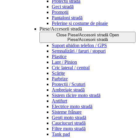
Protecții stradă
Geci stradă
Promoții
Pantaloni stradă
Pelerine și costume de ploaie
Piese/Accesorii stradă
Close Piese/Accesorii stradă
Open
Piese/Accesorii stradă
Suport ghidon telefon / GPS
Semnalizări / faruri / stopuri
Plastice
Lanț / Pinion
Cric lateral / central
Scărițe
Parbrize
Protecții / Scuturi
Ambreiaje stradă
Sistem răcire moto stradă
Antifurt
Electrice moto stradă
Sisteme frânare
Genți moto stradă
Cauciucuri stradă
Filtre moto stradă
Tank pad