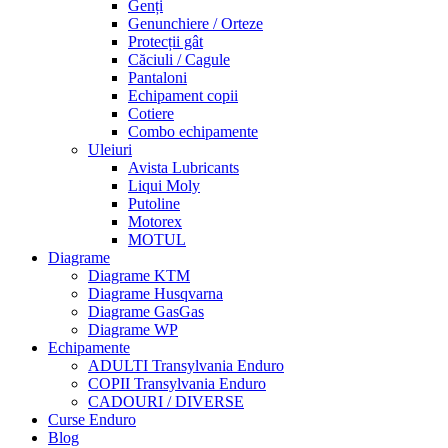
Genți
Genunchiere / Orteze
Protecții gât
Căciuli / Cagule
Pantaloni
Echipament copii
Cotiere
Combo echipamente
Uleiuri
Avista Lubricants
Liqui Moly
Putoline
Motorex
MOTUL
Diagrame
Diagrame KTM
Diagrame Husqvarna
Diagrame GasGas
Diagrame WP
Echipamente
ADULTI Transylvania Enduro
COPII Transylvania Enduro
CADOURI / DIVERSE
Curse Enduro
Blog