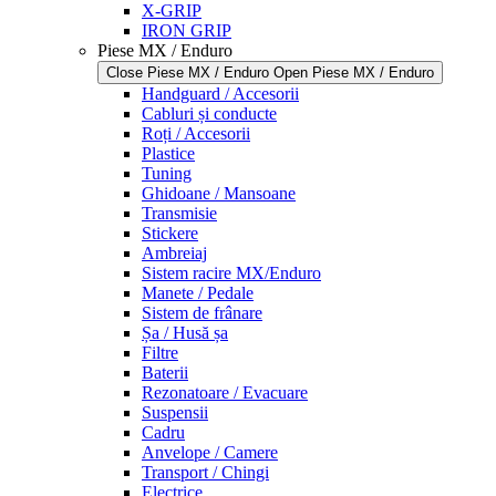
X-GRIP
IRON GRIP
Piese MX / Enduro
Close Piese MX / Enduro
Open Piese MX / Enduro
Handguard / Accesorii
Cabluri și conducte
Roți / Accesorii
Plastice
Tuning
Ghidoane / Mansoane
Transmisie
Stickere
Ambreiaj
Sistem racire MX/Enduro
Manete / Pedale
Sistem de frânare
Șa / Husă șa
Filtre
Baterii
Rezonatoare / Evacuare
Suspensii
Cadru
Anvelope / Camere
Transport / Chingi
Electrice