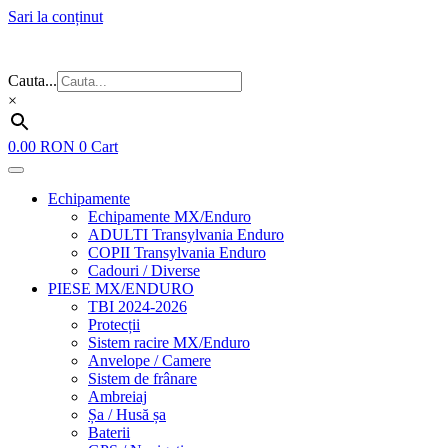
Sari la conținut
Flash Sale ⚡⚡⚡ – cele mai bune oferte de anul acesta!
Cauta...
×
0.00
RON
0
Cart
Echipamente
Echipamente MX/Enduro
ADULTI Transylvania Enduro
COPII Transylvania Enduro
Cadouri / Diverse
PIESE MX/ENDURO
TBI 2024-2026
Protecții
Sistem racire MX/Enduro
Anvelope / Camere
Sistem de frânare
Ambreiaj
Șa / Husă șa
Baterii