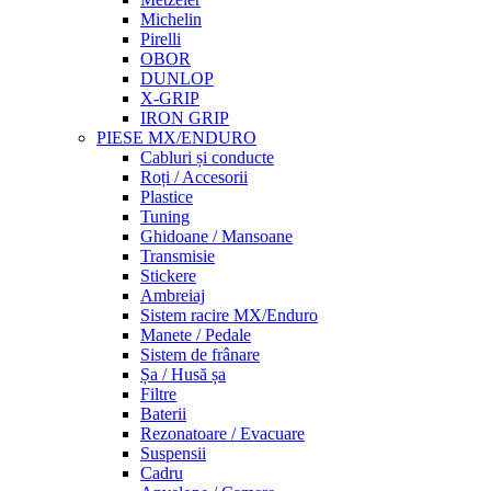
Michelin
Pirelli
OBOR
DUNLOP
X-GRIP
IRON GRIP
PIESE MX/ENDURO
Cabluri și conducte
Roți / Accesorii
Plastice
Tuning
Ghidoane / Mansoane
Transmisie
Stickere
Ambreiaj
Sistem racire MX/Enduro
Manete / Pedale
Sistem de frânare
Șa / Husă șa
Filtre
Baterii
Rezonatoare / Evacuare
Suspensii
Cadru