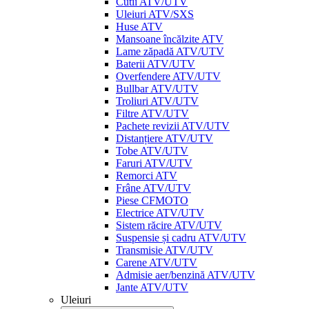
Cutii ATV/UTV
Uleiuri ATV/SXS
Huse ATV
Mansoane încălzite ATV
Lame zăpadă ATV/UTV
Baterii ATV/UTV
Overfendere ATV/UTV
Bullbar ATV/UTV
Troliuri ATV/UTV
Filtre ATV/UTV
Pachete revizii ATV/UTV
Distanțiere ATV/UTV
Tobe ATV/UTV
Faruri ATV/UTV
Remorci ATV
Frâne ATV/UTV
Piese CFMOTO
Electrice ATV/UTV
Sistem răcire ATV/UTV
Suspensie și cadru ATV/UTV
Transmisie ATV/UTV
Carene ATV/UTV
Admisie aer/benzină ATV/UTV
Jante ATV/UTV
Uleiuri