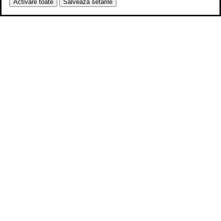
Activare toate
Salvează setările