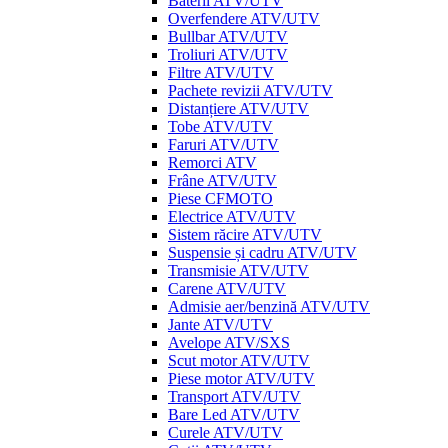
Baterii ATV/UTV
Overfendere ATV/UTV
Bullbar ATV/UTV
Troliuri ATV/UTV
Filtre ATV/UTV
Pachete revizii ATV/UTV
Distanțiere ATV/UTV
Tobe ATV/UTV
Faruri ATV/UTV
Remorci ATV
Frâne ATV/UTV
Piese CFMOTO
Electrice ATV/UTV
Sistem răcire ATV/UTV
Suspensie și cadru ATV/UTV
Transmisie ATV/UTV
Carene ATV/UTV
Admisie aer/benzină ATV/UTV
Jante ATV/UTV
Avelope ATV/SXS
Scut motor ATV/UTV
Piese motor ATV/UTV
Transport ATV/UTV
Bare Led ATV/UTV
Curele ATV/UTV