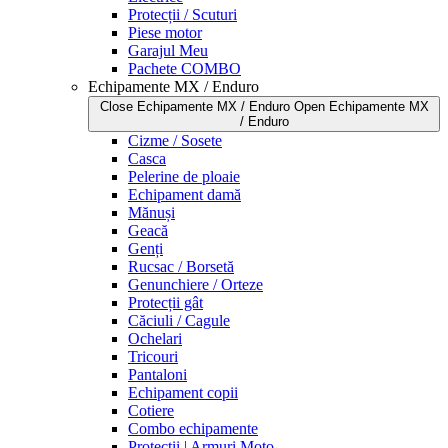
Protecții / Scuturi
Piese motor
Garajul Meu
Pachete COMBO
Echipamente MX / Enduro
Close Echipamente MX / Enduro
Open Echipamente MX
/ Enduro
Cizme / Sosete
Casca
Pelerine de ploaie
Echipament damă
Mănuși
Geacă
Genți
Rucsac / Borsetă
Genunchiere / Orteze
Protecții gât
Căciuli / Cagule
Ochelari
Tricouri
Pantaloni
Echipament copii
Cotiere
Combo echipamente
Protecții | Armuri Moto