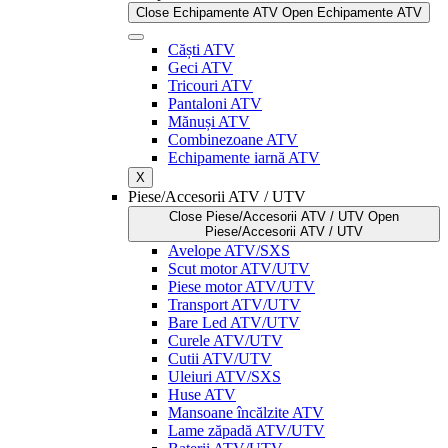
Close Echipamente ATV
Open Echipamente ATV
Căști ATV
Geci ATV
Tricouri ATV
Pantaloni ATV
Mănuși ATV
Combinezoane ATV
Echipamente iarnă ATV
X
Piese/Accesorii ATV / UTV
Close Piese/Accesorii ATV / UTV
Open
Piese/Accesorii ATV / UTV
Avelope ATV/SXS
Scut motor ATV/UTV
Piese motor ATV/UTV
Transport ATV/UTV
Bare Led ATV/UTV
Curele ATV/UTV
Cutii ATV/UTV
Uleiuri ATV/SXS
Huse ATV
Mansoane încălzite ATV
Lame zăpadă ATV/UTV