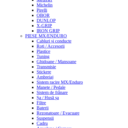
Michelin
Pirelli
OBOR
DUNLOP
X-GRIP
IRON GRIP
PIESE MX/ENDURO
Cabluri și conducte
Roți / Accesorii
Plastice
Tuning
Ghidoane / Mansoane
Transmisie
Stickere
Ambreiaj
Sistem racire MX/Enduro
Manete / Pedale
Sistem de frânare
Șa / Husă șa
Filtre
Baterii
Rezonatoare / Evacuare
Suspensii
Cadru