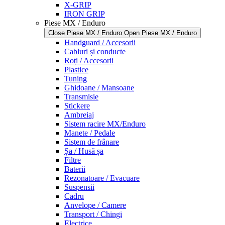
X-GRIP
IRON GRIP
Piese MX / Enduro
Close Piese MX / Enduro
Open Piese MX / Enduro
Handguard / Accesorii
Cabluri și conducte
Roți / Accesorii
Plastice
Tuning
Ghidoane / Mansoane
Transmisie
Stickere
Ambreiaj
Sistem racire MX/Enduro
Manete / Pedale
Sistem de frânare
Șa / Husă șa
Filtre
Baterii
Rezonatoare / Evacuare
Suspensii
Cadru
Anvelope / Camere
Transport / Chingi
Electrice