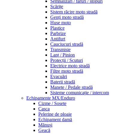
Semnalizări / faruri / stopuri
Scărițe
Sistem răcire moto stradă
Genți moto stradă
Huse moto
Plastice
Parbrize
Antifurt
Cauciucuri stradă
Transmisie
Lanț / Pinion
Protecții / Scuturi
Electrice moto stradă
Filtre moto stradă
Evacuări
Baterii stradă
Manete / Pedale stradă
Sisteme comunicație / intercom
Echipamente MX/Enduro
Cizme / Sosete
Casca
Pelerine de ploaie
Echipament damă
Mănuși
Geacă