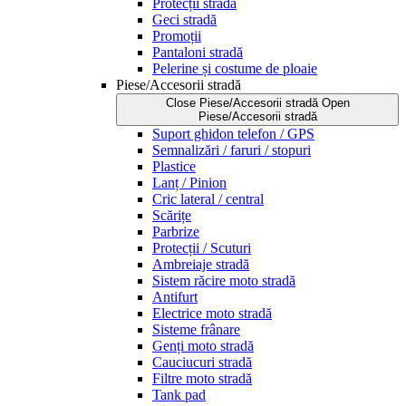
Protecții stradă
Geci stradă
Promoții
Pantaloni stradă
Pelerine și costume de ploaie
Piese/Accesorii stradă
Close Piese/Accesorii stradă
Open
Piese/Accesorii stradă
Suport ghidon telefon / GPS
Semnalizări / faruri / stopuri
Plastice
Lanț / Pinion
Cric lateral / central
Scărițe
Parbrize
Protecții / Scuturi
Ambreiaje stradă
Sistem răcire moto stradă
Antifurt
Electrice moto stradă
Sisteme frânare
Genți moto stradă
Cauciucuri stradă
Filtre moto stradă
Tank pad