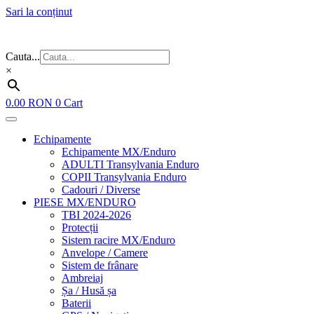
Sari la conținut
Flash Sale ⚡⚡⚡ – cele mai bune oferte de anul acesta!
Cauta...
×
0.00
RON
0
Cart
Echipamente
Echipamente MX/Enduro
ADULTI Transylvania Enduro
COPII Transylvania Enduro
Cadouri / Diverse
PIESE MX/ENDURO
TBI 2024-2026
Protecții
Sistem racire MX/Enduro
Anvelope / Camere
Sistem de frânare
Ambreiaj
Șa / Husă șa
Baterii