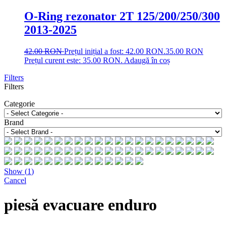
O-Ring rezonator 2T 125/200/250/300
2013-2025
42.00
RON
Prețul inițial a fost: 42.00 RON.
35.00
RON
Prețul curent este: 35.00 RON.
Adaugă în coș
Filters
Filters
Categorie
Brand
Show
(
1
)
Cancel
piesă evacuare enduro