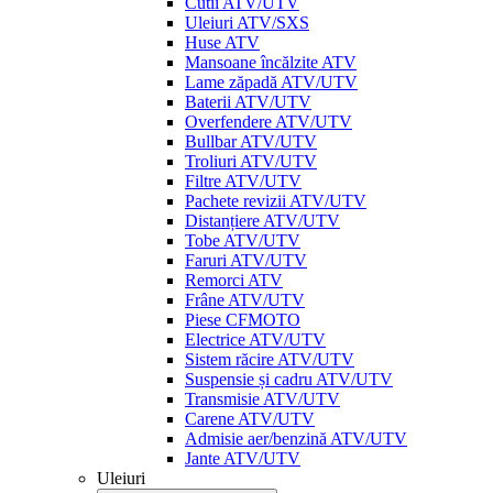
Cutii ATV/UTV
Uleiuri ATV/SXS
Huse ATV
Mansoane încălzite ATV
Lame zăpadă ATV/UTV
Baterii ATV/UTV
Overfendere ATV/UTV
Bullbar ATV/UTV
Troliuri ATV/UTV
Filtre ATV/UTV
Pachete revizii ATV/UTV
Distanțiere ATV/UTV
Tobe ATV/UTV
Faruri ATV/UTV
Remorci ATV
Frâne ATV/UTV
Piese CFMOTO
Electrice ATV/UTV
Sistem răcire ATV/UTV
Suspensie și cadru ATV/UTV
Transmisie ATV/UTV
Carene ATV/UTV
Admisie aer/benzină ATV/UTV
Jante ATV/UTV
Uleiuri