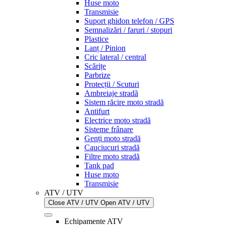
Huse moto
Transmisie
Suport ghidon telefon / GPS
Semnalizări / faruri / stopuri
Plastice
Lanț / Pinion
Cric lateral / central
Scărițe
Parbrize
Protecții / Scuturi
Ambreiaje stradă
Sistem răcire moto stradă
Antifurt
Electrice moto stradă
Sisteme frânare
Genți moto stradă
Cauciucuri stradă
Filtre moto stradă
Tank pad
Huse moto
Transmisie
ATV / UTV
Close ATV / UTV
Open ATV / UTV
Echipamente ATV