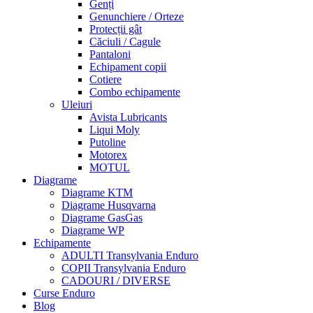
Genți
Genunchiere / Orteze
Protecții gât
Căciuli / Cagule
Pantaloni
Echipament copii
Cotiere
Combo echipamente
Uleiuri
Avista Lubricants
Liqui Moly
Putoline
Motorex
MOTUL
Diagrame
Diagrame KTM
Diagrame Husqvarna
Diagrame GasGas
Diagrame WP
Echipamente
ADULTI Transylvania Enduro
COPII Transylvania Enduro
CADOURI / DIVERSE
Curse Enduro
Blog