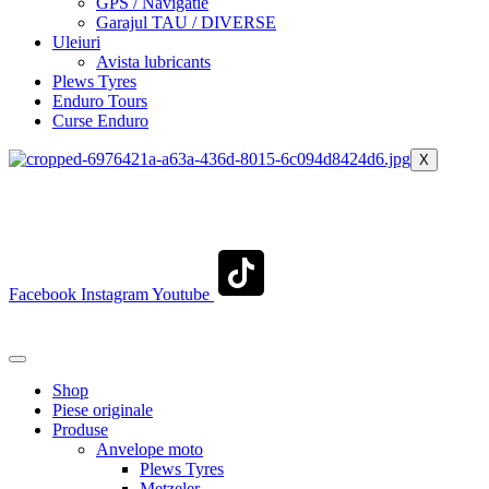
GPS / Navigatie
Garajul TAU / DIVERSE
Uleiuri
Avista lubricants
Plews Tyres
Enduro Tours
Curse Enduro
X
+40 722 329 274
contact@transylvaniaenduro.ro
Facebook
Instagram
Youtube
+40 722 329 274
contact@transylvaniaenduro.ro
Shop
Piese originale
Produse
Anvelope moto
Plews Tyres
Metzeler