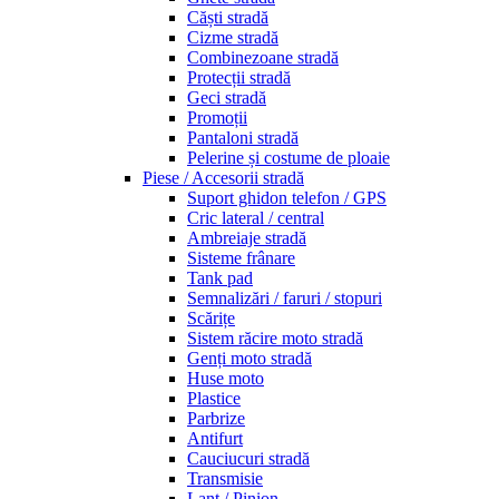
Căști stradă
Cizme stradă
Combinezoane stradă
Protecții stradă
Geci stradă
Promoții
Pantaloni stradă
Pelerine și costume de ploaie
Piese / Accesorii stradă
Suport ghidon telefon / GPS
Cric lateral / central
Ambreiaje stradă
Sisteme frânare
Tank pad
Semnalizări / faruri / stopuri
Scărițe
Sistem răcire moto stradă
Genți moto stradă
Huse moto
Plastice
Parbrize
Antifurt
Cauciucuri stradă
Transmisie
Lanț / Pinion