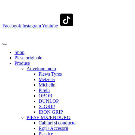
contact@transylvaniaenduro.ro
Facebook
Instagram
Youtube
+40 722 329 274
contact@transylvaniaenduro.ro
Shop
Piese originale
Produse
Anvelope moto
Plews Tyres
Metzeler
Michelin
Pirelli
OBOR
DUNLOP
X-GRIP
IRON GRIP
PIESE MX/ENDURO
Cabluri și conducte
Roți / Accesorii
Plastice