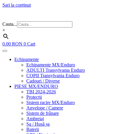
Sari la conținut
Flash Sale ⚡⚡⚡ – cele mai bune oferte de anul acesta!
Cauta...
×
0.00
RON
0
Cart
Echipamente
Echipamente MX/Enduro
ADULTI Transylvania Enduro
COPII Transylvania Enduro
Cadouri / Diverse
PIESE MX/ENDURO
TBI 2024-2026
Protecții
Sistem racire MX/Enduro
Anvelope / Camere
Sistem de frânare
Ambreiaj
Șa / Husă șa
Baterii