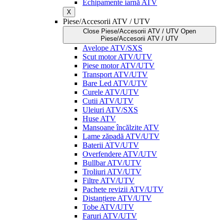
Echipamente iarnă ATV
X
Piese/Accesorii ATV / UTV
Close Piese/Accesorii ATV / UTV
Open
Piese/Accesorii ATV / UTV
Avelope ATV/SXS
Scut motor ATV/UTV
Piese motor ATV/UTV
Transport ATV/UTV
Bare Led ATV/UTV
Curele ATV/UTV
Cutii ATV/UTV
Uleiuri ATV/SXS
Huse ATV
Mansoane încălzite ATV
Lame zăpadă ATV/UTV
Baterii ATV/UTV
Overfendere ATV/UTV
Bullbar ATV/UTV
Troliuri ATV/UTV
Filtre ATV/UTV
Pachete revizii ATV/UTV
Distanțiere ATV/UTV
Tobe ATV/UTV
Faruri ATV/UTV