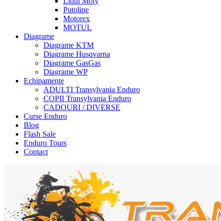
Liqui Moly
Putoline
Motorex
MOTUL
Diagrame
Diagrame KTM
Diagrame Husqvarna
Diagrame GasGas
Diagrame WP
Echipamente
ADULTI Transylvania Enduro
COPII Transylvania Enduro
CADOURI / DIVERSE
Curse Enduro
Blog
Flash Sale
Enduro Tours
Contact