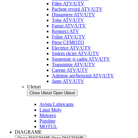
Filtre ATV/UTV
Pachete revizii ATV/UTV
Distanțiere ATV/UTV
Tobe ATV/UTV
Faruri ATV/UTV
Remorci ATV
Frâne ATV/UTV
Piese CFMOTO
Electrice ATV/UTV
Sistem răcire ATV/UTV
Suspensie și cadru ATV/UTV
Transmisie ATV/UTV
Carene ATV/UTV
Admisie aer/benzină ATV/UTV
Jante ATV/UTV
Uleiuri
Close Uleiuri
Open Uleiuri
Avista Lubricants
Liqui Moly
Motorex
Putoline
MOTUL
DIAGRAME