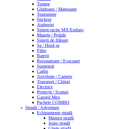
Tuning
Ghidoane / Mansoane
Transmisie
Stickere
Ambreiaj
Sistem racire MX/Enduro
Manete / Pedale
Sistem de frânare
Șa / Husă șa
Filtre
Baterii
Rezonatoare / Evacuare
Suspensii
Cadru
Anvelope / Camere
Transport / Chingi
Electrice
Protecții / Scuturi
Garajul Meu
Pachete COMBO
Stradă / Adventure
Echipamente stradă
Manuși stradă
Jeans stradă
Ghete stradă