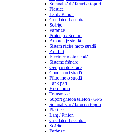
Semnalizări / faruri / stopuri
Plastice
Lanț / Pinion
Cric lateral / central
Scărițe
Parbrize
Protecții / Scuturi
Ambreiaje stradă
Sistem răcire moto stradă
Antifurt
Electrice moto stradă
Sisteme frânare
Genți moto stradă
Cauciucuri stradă
Filtre moto stradă
Tank pad
Huse moto
Transmisie
Suport ghidon telefon / GPS
Semnalizări / faruri / stopuri
Plastice
Lanț / Pinion
Cric lateral / central
Scărițe
Parbrize