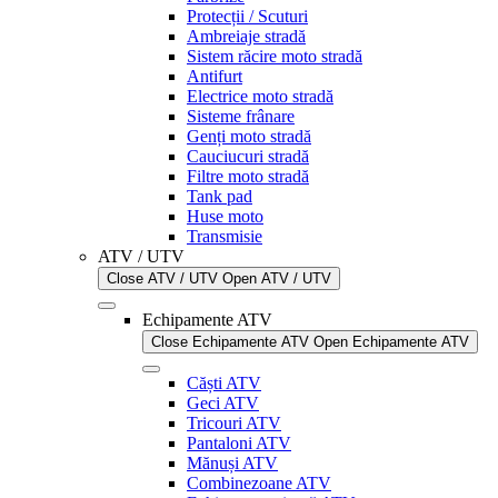
Protecții / Scuturi
Ambreiaje stradă
Sistem răcire moto stradă
Antifurt
Electrice moto stradă
Sisteme frânare
Genți moto stradă
Cauciucuri stradă
Filtre moto stradă
Tank pad
Huse moto
Transmisie
ATV / UTV
Close ATV / UTV
Open ATV / UTV
Echipamente ATV
Close Echipamente ATV
Open Echipamente ATV
Căști ATV
Geci ATV
Tricouri ATV
Pantaloni ATV
Mănuși ATV
Combinezoane ATV