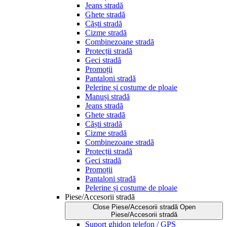
Jeans stradă
Ghete stradă
Căști stradă
Cizme stradă
Combinezoane stradă
Protecții stradă
Geci stradă
Promoții
Pantaloni stradă
Pelerine și costume de ploaie
Manuși stradă
Jeans stradă
Ghete stradă
Căști stradă
Cizme stradă
Combinezoane stradă
Protecții stradă
Geci stradă
Promoții
Pantaloni stradă
Pelerine și costume de ploaie
Piese/Accesorii stradă
Close Piese/Accesorii stradă
Open
Piese/Accesorii stradă
Suport ghidon telefon / GPS