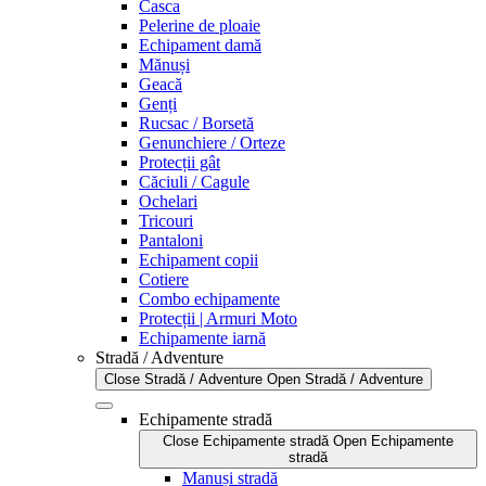
Casca
Pelerine de ploaie
Echipament damă
Mănuși
Geacă
Genți
Rucsac / Borsetă
Genunchiere / Orteze
Protecții gât
Căciuli / Cagule
Ochelari
Tricouri
Pantaloni
Echipament copii
Cotiere
Combo echipamente
Protecții | Armuri Moto
Echipamente iarnă
Stradă / Adventure
Close Stradă / Adventure
Open Stradă / Adventure
Echipamente stradă
Close Echipamente stradă
Open Echipamente
stradă
Manuși stradă