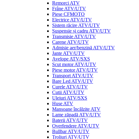
Remorci ATV
Frâne ATV/UTV
Piese CFMOTO
Electrice ATV/UTV
Sistem răcire ATV/UTV
Suspensie și cadru ATV/UTV
Transmisie ATV/UTV
Carene ATV/UTV
Admisie aer/benzină ATV/UTV
Jante ATV/UTV
Avelope ATV/SXS
Scut motor ATV/UTV
Piese motor ATV/UTV
Transport ATV/UTV
Bare Led ATV/UTV
Curele ATV/UTV
Cutii ATV/UTV
Uleiuri ATV/SXS
Huse ATV
Mansoane încălzite ATV
Lame zăpadă ATV/UTV
Baterii ATV/UTV
Overfendere ATV/UTV
Bullbar ATV/UTV
Troliuri ATV/UTV