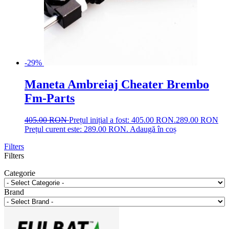
-29%
Maneta Ambreiaj Cheater Brembo
Fm-Parts
405.00
RON
Prețul inițial a fost: 405.00 RON.
289.00
RON
Prețul curent este: 289.00 RON.
Adaugă în coș
Filters
Filters
Categorie
Brand