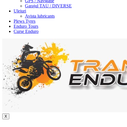
GPS / Navigatie
Garajul TAU / DIVERSE
Uleiuri
Avista lubricants
Plews Tyres
Enduro Tours
Curse Enduro
X
+40 722 329 274