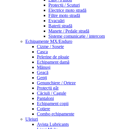
Protecții / Scuturi
Electrice moto stradă
Filtre moto stradă
Evacuări
Baterii stradă
Manete / Pedale stradă
Sisteme comunicație / intercom
Echipamente MX/Enduro
Cizme / Sosete
Casca
Pelerine de ploaie
Echipament damă
Mănuși
Geacă
Genți
Genunchiere / Orteze
Protecții gât
Căciuli / Cagule
Pantaloni
Echipament copii
Cotiere
Combo echipamente
Uleiuri
Avista Lubricants