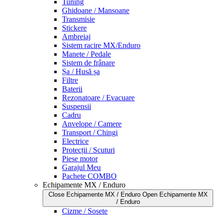
Tuning
Ghidoane / Mansoane
Transmisie
Stickere
Ambreiaj
Sistem racire MX/Enduro
Manete / Pedale
Sistem de frânare
Șa / Husă șa
Filtre
Baterii
Rezonatoare / Evacuare
Suspensii
Cadru
Anvelope / Camere
Transport / Chingi
Electrice
Protecții / Scuturi
Piese motor
Garajul Meu
Pachete COMBO
Echipamente MX / Enduro
Close Echipamente MX / Enduro
Open Echipamente MX
/ Enduro
Cizme / Sosete