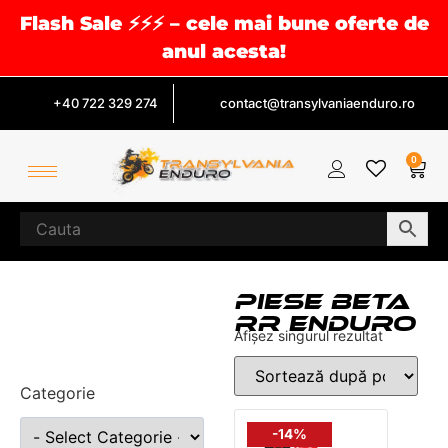
Flash Sale ⚡⚡⚡ – cele mai bune oferte de
anul acesta!
+40 722 329 274
contact@transylvaniaenduro.ro
0
PIESE BETA
RR ENDURO
Afișez singurul rezultat
Categorie
-14%