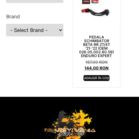
Brand
PEDALA
SCHIMBATOR
BETA RR 2T/4T
‘21-’22 (OEM
026.05.002.80.59)
ENDURO EXPERT
167.00
RON
144.00
RON
ADAUGĂ ÎN COȘ