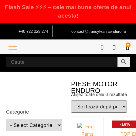
Flash Sale ⚡⚡⚡ – cele mai bune oferte de anul
acesta!
+40 722 329 274
contact@transylvaniaenduro.ro
0
PIESE MOTOR
ENDURO
Afișez toate cele 6 rezultate
Categorie
-16%