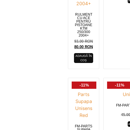
RULMENT
CU ACE
PENTRU
PISTOANE
KTM
250/300
2004+
93.00
RON
80.00
RON
ADAUGĂ ÎN
COȘ
-11%
-11%
FM-PAR
45.0
FM-PARTS
SUPAPA