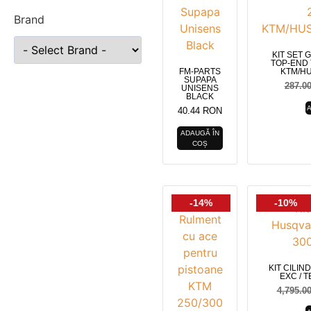
Brand
KIT SET 
TOP-END T
FM-PARTS
KTM/H
SUPAPA
287.0
UNISENS
BLACK
40.44
RON
ADAUGĂ ÎN
COȘ
-14%
-10%
KIT CILI
EXC / T
4,795.0