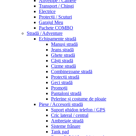
Anvelope / Camere
Transport / Chingi
Electrice
Protecții / Scuturi
Garajul Meu
Pachete COMBO
Stradă / Adventure
Echipamente stradă
Manuși stradă
Jeans stradă
Ghete stradă
Căști stradă
Cizme stradă
Combinezoane stradă
Protecții stradă
Geci stradă
Promoții
Pantaloni stradă
Pelerine și costume de ploaie
Piese / Accesorii stradă
Suport ghidon telefon / GPS
Cric lateral / central
Ambreiaje stradă
Sisteme frânare
Tank pad