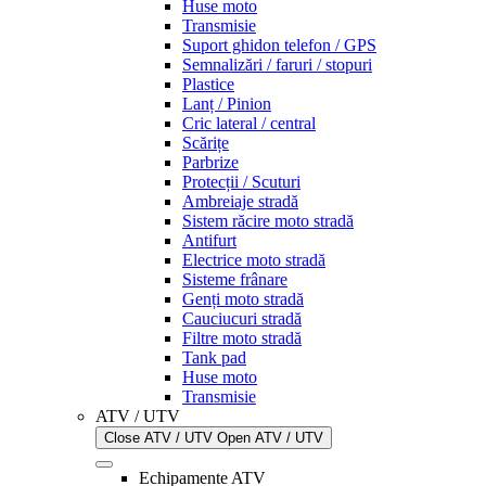
Huse moto
Transmisie
Suport ghidon telefon / GPS
Semnalizări / faruri / stopuri
Plastice
Lanț / Pinion
Cric lateral / central
Scărițe
Parbrize
Protecții / Scuturi
Ambreiaje stradă
Sistem răcire moto stradă
Antifurt
Electrice moto stradă
Sisteme frânare
Genți moto stradă
Cauciucuri stradă
Filtre moto stradă
Tank pad
Huse moto
Transmisie
ATV / UTV
Close ATV / UTV
Open ATV / UTV
Echipamente ATV