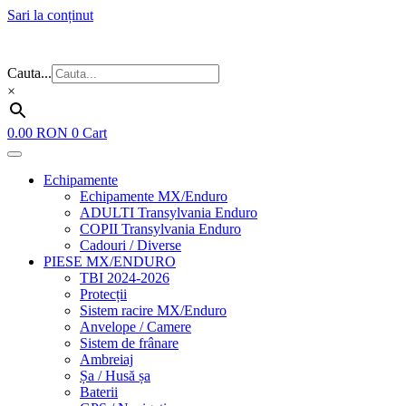
Sari la conținut
Flash Sale ⚡⚡⚡ – cele mai bune oferte de anul acesta!
Cauta...
×
0.00
RON
0
Cart
Echipamente
Echipamente MX/Enduro
ADULTI Transylvania Enduro
COPII Transylvania Enduro
Cadouri / Diverse
PIESE MX/ENDURO
TBI 2024-2026
Protecții
Sistem racire MX/Enduro
Anvelope / Camere
Sistem de frânare
Ambreiaj
Șa / Husă șa
Baterii