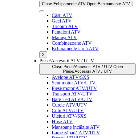
Close Echipamente ATV
Open Echipamente ATV
Căști ATV
Geci ATV
Tricouri ATV
Pantaloni ATV
Mănuși ATV
Combinezoane ATV
Echipamente iarnă ATV
X
Piese/Accesorii ATV / UTV
Close Piese/Accesorii ATV / UTV
Open
Piese/Accesorii ATV / UTV
Avelope ATV/SXS
Scut motor ATV/UTV
Piese motor ATV/UTV
Transport ATV/UTV
Bare Led ATV/UTV
Curele ATV/UTV
Cutii ATV/UTV
Uleiuri ATV/SXS
Huse ATV
Mansoane încălzite ATV
Lame zăpadă ATV/UTV