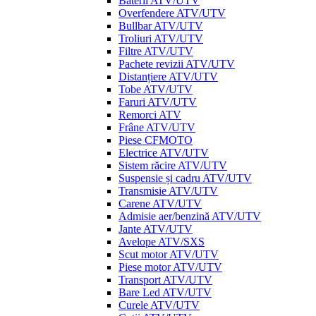
Baterii ATV/UTV
Overfendere ATV/UTV
Bullbar ATV/UTV
Troliuri ATV/UTV
Filtre ATV/UTV
Pachete revizii ATV/UTV
Distanțiere ATV/UTV
Tobe ATV/UTV
Faruri ATV/UTV
Remorci ATV
Frâne ATV/UTV
Piese CFMOTO
Electrice ATV/UTV
Sistem răcire ATV/UTV
Suspensie și cadru ATV/UTV
Transmisie ATV/UTV
Carene ATV/UTV
Admisie aer/benzină ATV/UTV
Jante ATV/UTV
Avelope ATV/SXS
Scut motor ATV/UTV
Piese motor ATV/UTV
Transport ATV/UTV
Bare Led ATV/UTV
Curele ATV/UTV