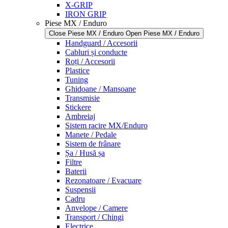
X-GRIP
IRON GRIP
Piese MX / Enduro
Close Piese MX / Enduro
Open Piese MX / Enduro
Handguard / Accesorii
Cabluri și conducte
Roți / Accesorii
Plastice
Tuning
Ghidoane / Mansoane
Transmisie
Stickere
Ambreiaj
Sistem racire MX/Enduro
Manete / Pedale
Sistem de frânare
Șa / Husă șa
Filtre
Baterii
Rezonatoare / Evacuare
Suspensii
Cadru
Anvelope / Camere
Transport / Chingi
Electrice