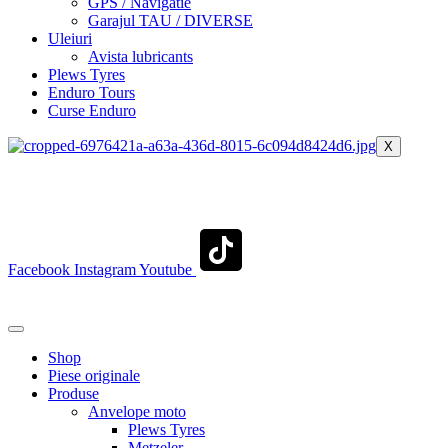
GPS / Navigatie
Garajul TAU / DIVERSE
Uleiuri
Avista lubricants
Plews Tyres
Enduro Tours
Curse Enduro
X
+40 722 329 274
contact@transylvaniaenduro.ro
Facebook
Instagram
Youtube
+40 722 329 274
contact@transylvaniaenduro.ro
Shop
Piese originale
Produse
Anvelope moto
Plews Tyres
Metzeler