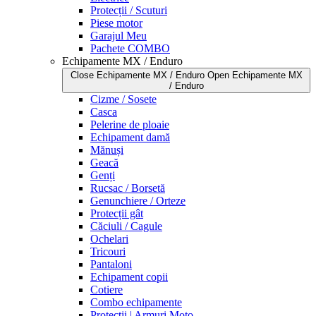
Protecții / Scuturi
Piese motor
Garajul Meu
Pachete COMBO
Echipamente MX / Enduro
Close Echipamente MX / Enduro
Open Echipamente MX
/ Enduro
Cizme / Sosete
Casca
Pelerine de ploaie
Echipament damă
Mănuși
Geacă
Genți
Rucsac / Borsetă
Genunchiere / Orteze
Protecții gât
Căciuli / Cagule
Ochelari
Tricouri
Pantaloni
Echipament copii
Cotiere
Combo echipamente
Protecții | Armuri Moto