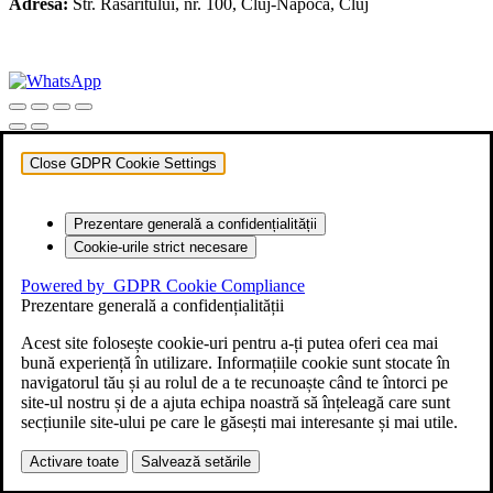
Adresa:
Str. Rasaritului, nr. 100, Cluj-Napoca, Cluj
+40 722 329 274
contact@transylvaniaenduro.ro
Close GDPR Cookie Settings
Prezentare generală a confidențialității
Cookie-urile strict necesare
Powered by
GDPR Cookie Compliance
Prezentare generală a confidențialității
Acest site folosește cookie-uri pentru a-ți putea oferi cea mai
bună experiență în utilizare. Informațiile cookie sunt stocate în
navigatorul tău și au rolul de a te recunoaște când te întorci pe
site-ul nostru și de a ajuta echipa noastră să înțeleagă care sunt
secțiunile site-ului pe care le găsești mai interesante și mai utile.
Activare toate
Salvează setările