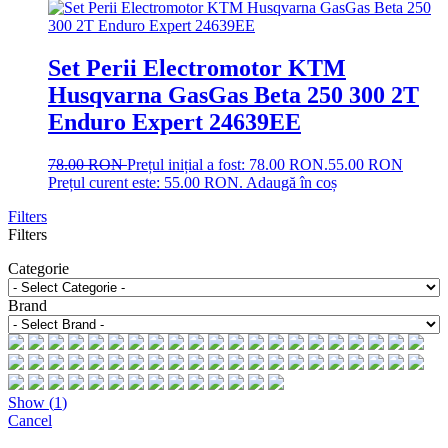
Set Perii Electromotor KTM
Husqvarna GasGas Beta 250 300 2T
Enduro Expert 24639EE
78.00
RON
Prețul inițial a fost: 78.00 RON.
55.00
RON
Prețul curent este: 55.00 RON.
Adaugă în coș
Filters
Filters
Categorie
Brand
Show
(
1
)
Cancel