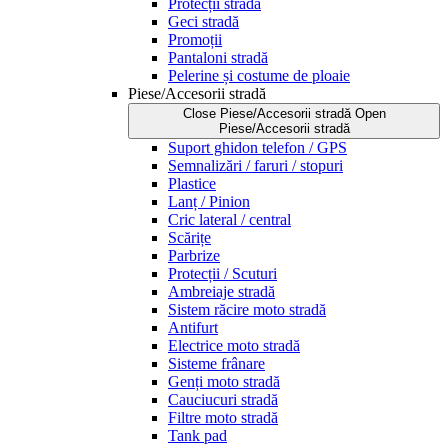
Protecții stradă
Geci stradă
Promoții
Pantaloni stradă
Pelerine și costume de ploaie
Piese/Accesorii stradă
Close Piese/Accesorii stradă
Open
Piese/Accesorii stradă
Suport ghidon telefon / GPS
Semnalizări / faruri / stopuri
Plastice
Lanț / Pinion
Cric lateral / central
Scărițe
Parbrize
Protecții / Scuturi
Ambreiaje stradă
Sistem răcire moto stradă
Antifurt
Electrice moto stradă
Sisteme frânare
Genți moto stradă
Cauciucuri stradă
Filtre moto stradă
Tank pad