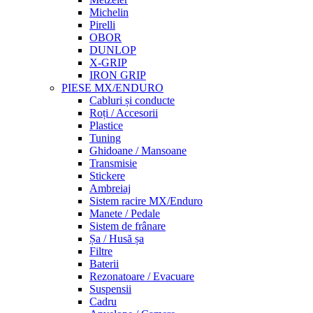
Michelin
Pirelli
OBOR
DUNLOP
X-GRIP
IRON GRIP
PIESE MX/ENDURO
Cabluri și conducte
Roți / Accesorii
Plastice
Tuning
Ghidoane / Mansoane
Transmisie
Stickere
Ambreiaj
Sistem racire MX/Enduro
Manete / Pedale
Sistem de frânare
Șa / Husă șa
Filtre
Baterii
Rezonatoare / Evacuare
Suspensii
Cadru