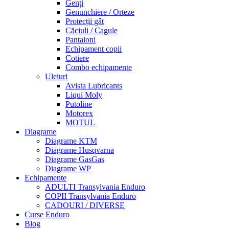
Genți
Genunchiere / Orteze
Protecții gât
Căciuli / Cagule
Pantaloni
Echipament copii
Cotiere
Combo echipamente
Uleiuri
Avista Lubricants
Liqui Moly
Putoline
Motorex
MOTUL
Diagrame
Diagrame KTM
Diagrame Husqvarna
Diagrame GasGas
Diagrame WP
Echipamente
ADULTI Transylvania Enduro
COPII Transylvania Enduro
CADOURI / DIVERSE
Curse Enduro
Blog