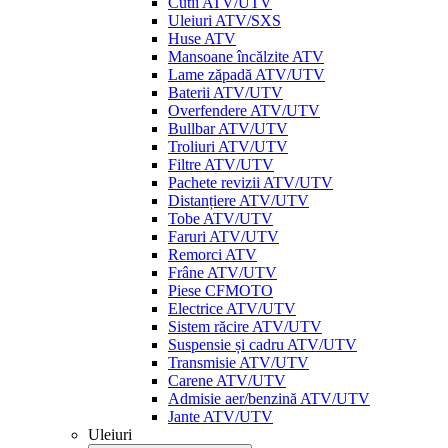
Cutii ATV/UTV
Uleiuri ATV/SXS
Huse ATV
Mansoane încălzite ATV
Lame zăpadă ATV/UTV
Baterii ATV/UTV
Overfendere ATV/UTV
Bullbar ATV/UTV
Troliuri ATV/UTV
Filtre ATV/UTV
Pachete revizii ATV/UTV
Distanțiere ATV/UTV
Tobe ATV/UTV
Faruri ATV/UTV
Remorci ATV
Frâne ATV/UTV
Piese CFMOTO
Electrice ATV/UTV
Sistem răcire ATV/UTV
Suspensie și cadru ATV/UTV
Transmisie ATV/UTV
Carene ATV/UTV
Admisie aer/benzină ATV/UTV
Jante ATV/UTV
Uleiuri