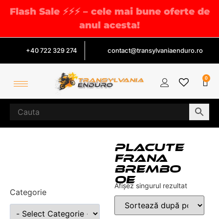
Flash Sale ⚡⚡⚡ – cele mai bune oferte de
anul acesta!
+40 722 329 274
contact@transylvaniaenduro.ro
0
PLACUTE
FRANA
BREMBO
OE
Afișez singurul rezultat
Categorie