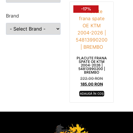
-17%
Brand
PLACUTE FRANA
SPATE OE KTM
2004-2026 |
54813990200 |
BREMBO
222.00
RON
185.00
RON
ADAUGĂ ÎN COȘ