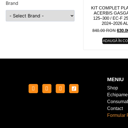
Brand
KIT COMPLET PL
ACERBIS GASG
125–300 / EC-F 2
2024–2026 A
840.00
RON
630.
ADAUGĂ ÎN CO
MENIU
Shop
Echipame
Consumab
Contact
Formular 