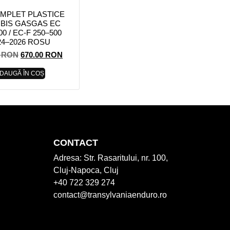
OMPLET PLASTICE
BIS GASGAS EC
00 / EC-F 250–500
24–2026 ROSU
0
RON
670.00
RON
DAUGĂ ÎN COȘ
CONTACT
Adresa:
Str. Rasaritului, nr. 100,
Cluj-Napoca, Cluj
+40 722 329 274
contact@transylvaniaenduro.ro