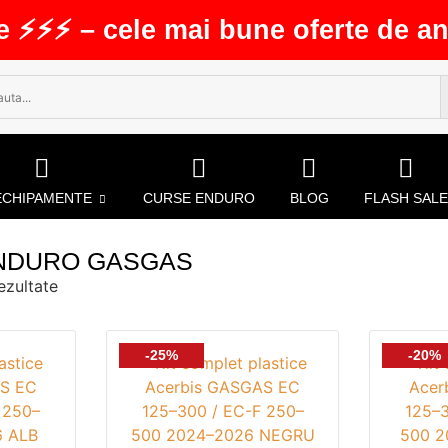
e ⚡⚡⚡ – cele mai bune oferte de an
ECHIPAMENTE
CURSE ENDURO
BLOG
FLASH SALE
ENDURO GASGAS
ezultate
-25%
-20%