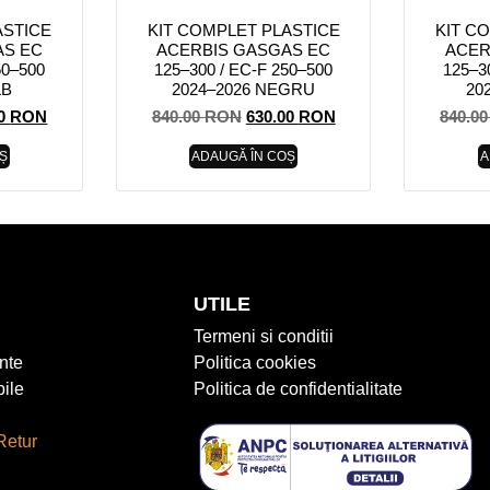
ASTICE
KIT COMPLET PLASTICE
KIT C
AS EC
ACERBIS GASGAS EC
ACER
50–500
125–300 / EC-F 250–500
125–3
LB
2024–2026 NEGRU
20
00
RON
840.00
RON
630.00
RON
840.0
Ș
ADAUGĂ ÎN COȘ
A
UTILE
Termeni si conditii
nte
Politica cookies
ile
Politica de confidentialitate
Retur