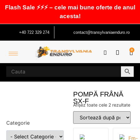
Flash Sale ⚡⚡⚡ – cele mai bune oferte de anul
acesta!
+40 722 329 274
contact@transylvaniaenduro.ro
0
POMPĂ FRÂNĂ
SX-F
Afișez toate cele 2 rezultate
Categorie