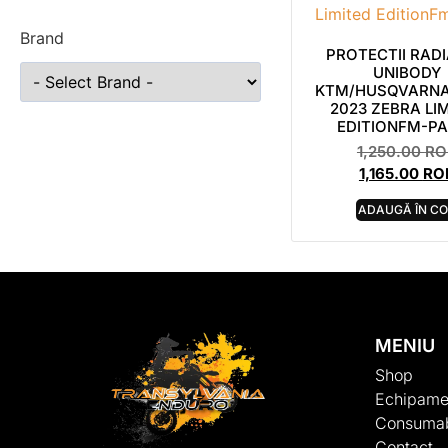
Brand
PROTECTII RAD
UNIBODY
KTM/HUSQVARNA
2023 ZEBRA LI
EDITIONFM-P
1,250.00
RO
1,165.00
RO
ADAUGĂ ÎN C
MENIU
Shop
Echipame
Consumab
Contact