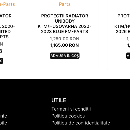
IATOR
PROTECTII RADIATOR
PROT
UNIBODY
 2020-
KTM/HUSQVARNA 2020-
KTM/H
MITED
2023 BLUE FM-PARTS
2026 
ARTS
1,250.00
RON
1
N
1,165.00
RON
1
N
ADAUGĂ ÎN COȘ
A
OȘ
UTILE
Termeni si conditii
nte
Politica cookies
ile
Politica de confidentialitate