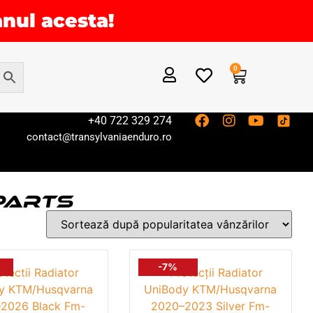
anul acesta!
0
+40 722 329 274
contact@transylvaniaenduro.ro
PARTS
-7%