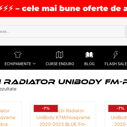
⚡⚡⚡ – cele mai bune oferte de 
ECHIPAMENTE
CURSE ENDURO
BLOG
FLASH SALE
I RADIATOR UNIBODY FM-
ezultate
-7%
-7%