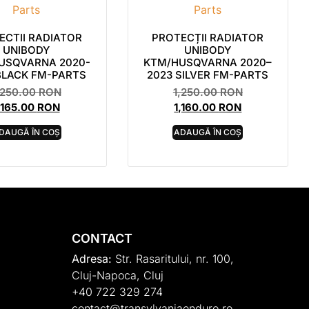
ECTII RADIATOR
PROTECȚII RADIATOR
UNIBODY
UNIBODY
USQVARNA 2020-
KTM/HUSQVARNA 2020–
BLACK FM-PARTS
2023 SILVER FM-PARTS
,250.00
RON
1,250.00
RON
,165.00
RON
1,160.00
RON
DAUGĂ ÎN COȘ
ADAUGĂ ÎN COȘ
CONTACT
Adresa:
Str. Rasaritului, nr. 100,
Cluj-Napoca, Cluj
+40 722 329 274
contact@transylvaniaenduro.ro