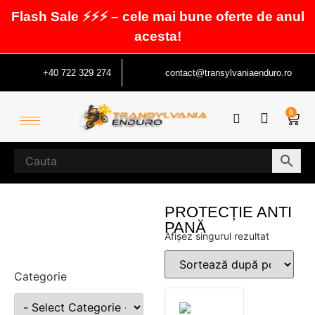
Flash Sale ⚡⚡⚡ – cele mai bune oferte de anul
acesta!
+40 722 329 274
contact@transylvaniaenduro.ro
0
PROTECȚIE ANTI
PANĂ
Afișez singurul rezultat
Categorie