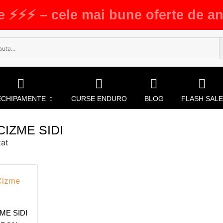
e ⚡⚡⚡ – cele mai bune oferte de an
ECHIPAMENTE
CURSE ENDURO
BLOG
FLASH SALE
IZME SIDI
tat
ME SIDI