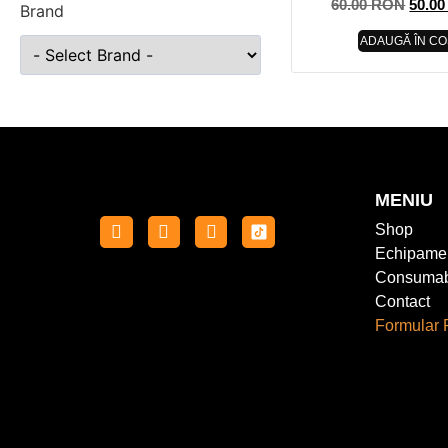
60.00
RON
50.0
Brand
ADAUGĂ ÎN CO
MENIU
Shop
Echipame
Consumab
Contact
Formular 