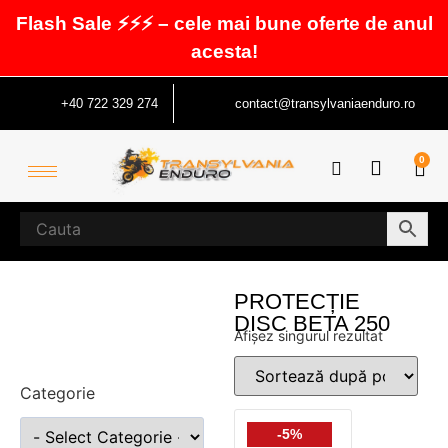
Flash Sale ⚡⚡⚡ – cele mai bune oferte de anul
acesta!
+40 722 329 274
contact@transylvaniaenduro.ro
0
PROTECȚIE
DISC BETA 250
Afișez singurul rezultat
Categorie
-5%