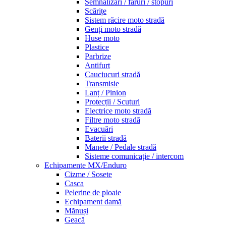
Semnalizări / faruri / stopuri
Scărițe
Sistem răcire moto stradă
Genți moto stradă
Huse moto
Plastice
Parbrize
Antifurt
Cauciucuri stradă
Transmisie
Lanț / Pinion
Protecții / Scuturi
Electrice moto stradă
Filtre moto stradă
Evacuări
Baterii stradă
Manete / Pedale stradă
Sisteme comunicație / intercom
Echipamente MX/Enduro
Cizme / Sosete
Casca
Pelerine de ploaie
Echipament damă
Mănuși
Geacă