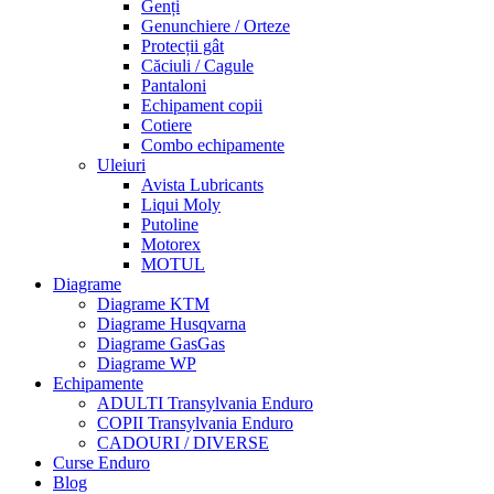
Genți
Genunchiere / Orteze
Protecții gât
Căciuli / Cagule
Pantaloni
Echipament copii
Cotiere
Combo echipamente
Uleiuri
Avista Lubricants
Liqui Moly
Putoline
Motorex
MOTUL
Diagrame
Diagrame KTM
Diagrame Husqvarna
Diagrame GasGas
Diagrame WP
Echipamente
ADULTI Transylvania Enduro
COPII Transylvania Enduro
CADOURI / DIVERSE
Curse Enduro
Blog