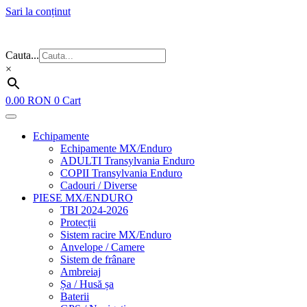
Sari la conținut
Flash Sale ⚡⚡⚡ – cele mai bune oferte de anul acesta!
Cauta...
×
0.00
RON
0
Cart
Echipamente
Echipamente MX/Enduro
ADULTI Transylvania Enduro
COPII Transylvania Enduro
Cadouri / Diverse
PIESE MX/ENDURO
TBI 2024-2026
Protecții
Sistem racire MX/Enduro
Anvelope / Camere
Sistem de frânare
Ambreiaj
Șa / Husă șa
Baterii