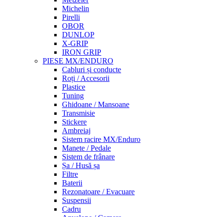
Michelin
Pirelli
OBOR
DUNLOP
X-GRIP
IRON GRIP
PIESE MX/ENDURO
Cabluri și conducte
Roți / Accesorii
Plastice
Tuning
Ghidoane / Mansoane
Transmisie
Stickere
Ambreiaj
Sistem racire MX/Enduro
Manete / Pedale
Sistem de frânare
Șa / Husă șa
Filtre
Baterii
Rezonatoare / Evacuare
Suspensii
Cadru