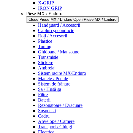
X-GRIP
IRON GRIP
Piese MX / Enduro
Close Piese MX / Enduro
Open Piese MX / Enduro
Handguard / Accesorii
Cabluri și conducte
Roți / Accesorii
Plastice
Tuning
Ghidoane / Mansoane
Transmisie
Stickere
Ambreiaj
Sistem racire MX/Enduro
Manete / Pedale
Sistem de frânare
Șa / Husă șa
Filtre
Baterii
Rezonatoare / Evacuare
Suspensii
Cadru
Anvelope / Camere
Transport / Chingi
Electrice