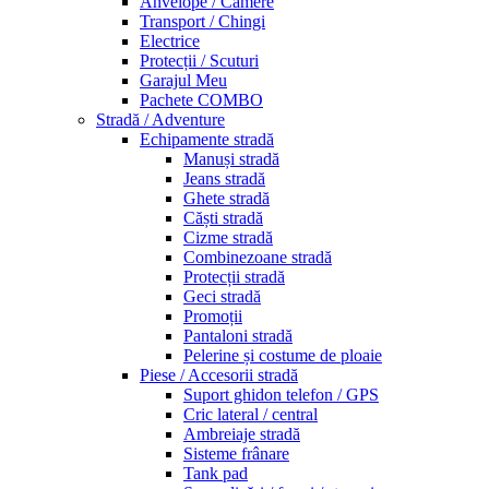
Anvelope / Camere
Transport / Chingi
Electrice
Protecții / Scuturi
Garajul Meu
Pachete COMBO
Stradă / Adventure
Echipamente stradă
Manuși stradă
Jeans stradă
Ghete stradă
Căști stradă
Cizme stradă
Combinezoane stradă
Protecții stradă
Geci stradă
Promoții
Pantaloni stradă
Pelerine și costume de ploaie
Piese / Accesorii stradă
Suport ghidon telefon / GPS
Cric lateral / central
Ambreiaje stradă
Sisteme frânare
Tank pad