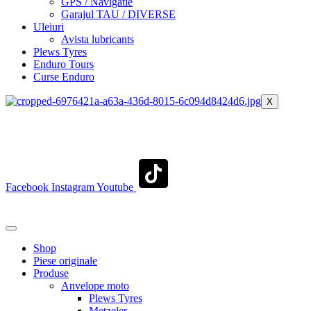
GPS / Navigatie
Garajul TAU / DIVERSE
Uleiuri
Avista lubricants
Plews Tyres
Enduro Tours
Curse Enduro
X
+40 722 329 274
contact@transylvaniaenduro.ro
Facebook
Instagram
Youtube
+40 722 329 274
contact@transylvaniaenduro.ro
Shop
Piese originale
Produse
Anvelope moto
Plews Tyres
Metzeler