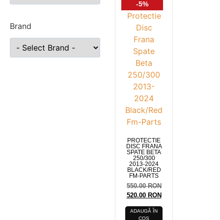
-5%
Brand
PROTECTIE
DISC FRANA
SPATE BETA
250/300
2013-2024
BLACK/RED
FM-PARTS
550.00
RON
520.00
RON
ADAUGĂ ÎN
COȘ