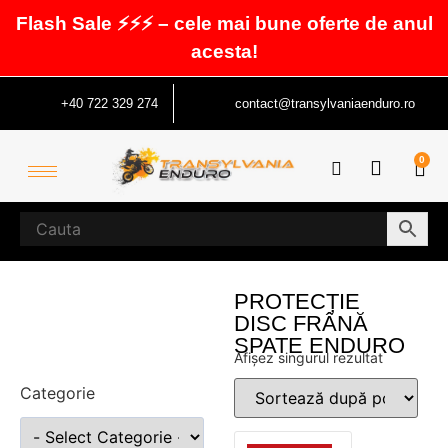
Flash Sale ⚡⚡⚡ – cele mai bune oferte de anul
acesta!
+40 722 329 274
contact@transylvaniaenduro.ro
0
PROTECȚIE
DISC FRÂNĂ
SPATE ENDURO
Afișez singurul rezultat
Categorie