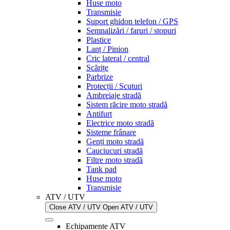
Huse moto
Transmisie
Suport ghidon telefon / GPS
Semnalizări / faruri / stopuri
Plastice
Lanț / Pinion
Cric lateral / central
Scărițe
Parbrize
Protecții / Scuturi
Ambreiaje stradă
Sistem răcire moto stradă
Antifurt
Electrice moto stradă
Sisteme frânare
Genți moto stradă
Cauciucuri stradă
Filtre moto stradă
Tank pad
Huse moto
Transmisie
ATV / UTV
Close ATV / UTV
Open ATV / UTV
Echipamente ATV