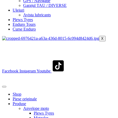
GPS / Navigatie
Garajul TAU / DIVERSE
Uleiuri
Avista lubricants
Plews Tyres
Enduro Tours
Curse Enduro
X
+40 722 329 274
contact@transylvaniaenduro.ro
Facebook
Instagram
Youtube
+40 722 329 274
contact@transylvaniaenduro.ro
Shop
Piese originale
Produse
Anvelope moto
Plews Tyres
Metzeler