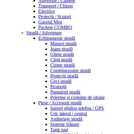
Anvelope / Camere
Transport / Chingi
Electrice
Protecții / Scuturi
Garajul Meu
Pachete COMBO
Stradă / Adventure
Echipamente stradă
Manuși stradă
Jeans stradă
Ghete stradă
Căști stradă
Cizme stradă
Combinezoane stradă
Protecții stradă
Geci stradă
Promoții
Pantaloni stradă
Pelerine și costume de ploaie
Piese / Accesorii stradă
Suport ghidon telefon / GPS
Cric lateral / central
Ambreiaje stradă
Sisteme frânare
Tank pad