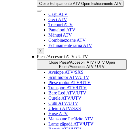
Close Echipamente ATV
Open Echipamente ATV
Căști ATV
Geci ATV
Tricouri ATV
Pantaloni ATV
Mănuși ATV
Combinezoane ATV
Echipamente iarnă ATV
X
Piese/Accesorii ATV / UTV
Close Piese/Accesorii ATV / UTV
Open
Piese/Accesorii ATV / UTV
Avelope ATV/SXS
Scut motor ATV/UTV
Piese motor ATV/UTV
Transport ATV/UTV
Bare Led ATV/UTV
Curele ATV/UTV
Cutii ATV/UTV
Uleiuri ATV/SXS
Huse ATV
Mansoane încălzite ATV
Lame zăpadă ATV/UTV