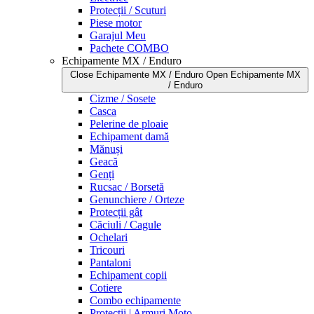
Protecții / Scuturi
Piese motor
Garajul Meu
Pachete COMBO
Echipamente MX / Enduro
Close Echipamente MX / Enduro
Open Echipamente MX
/ Enduro
Cizme / Sosete
Casca
Pelerine de ploaie
Echipament damă
Mănuși
Geacă
Genți
Rucsac / Borsetă
Genunchiere / Orteze
Protecții gât
Căciuli / Cagule
Ochelari
Tricouri
Pantaloni
Echipament copii
Cotiere
Combo echipamente
Protecții | Armuri Moto