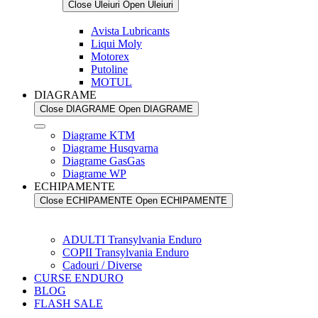
Close Uleiuri
Open Uleiuri
Avista Lubricants
Liqui Moly
Motorex
Putoline
MOTUL
DIAGRAME
Close DIAGRAME
Open DIAGRAME
Diagrame KTM
Diagrame Husqvarna
Diagrame GasGas
Diagrame WP
ECHIPAMENTE
Close ECHIPAMENTE
Open ECHIPAMENTE
ADULTI Transylvania Enduro
COPII Transylvania Enduro
Cadouri / Diverse
CURSE ENDURO
BLOG
FLASH SALE