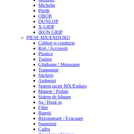
Michelin
Pirelli
OBOR
DUNLOP
X-GRIP
IRON GRIP
PIESE MX/ENDURO
Cabluri și conducte
Roți / Accesorii
Plastice
Tuning
Ghidoane / Mansoane
Transmisie
Stickere
Ambreiaj
Sistem racire MX/Enduro
Manete / Pedale
Sistem de frânare
Șa / Husă șa
Filtre
Baterii
Rezonatoare / Evacuare
Suspensii
Cadru