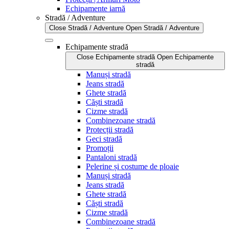
Echipamente iarnă
Stradă / Adventure
Close Stradă / Adventure
Open Stradă / Adventure
Echipamente stradă
Close Echipamente stradă
Open Echipamente
stradă
Manuși stradă
Jeans stradă
Ghete stradă
Căști stradă
Cizme stradă
Combinezoane stradă
Protecții stradă
Geci stradă
Promoții
Pantaloni stradă
Pelerine și costume de ploaie
Manuși stradă
Jeans stradă
Ghete stradă
Căști stradă
Cizme stradă
Combinezoane stradă