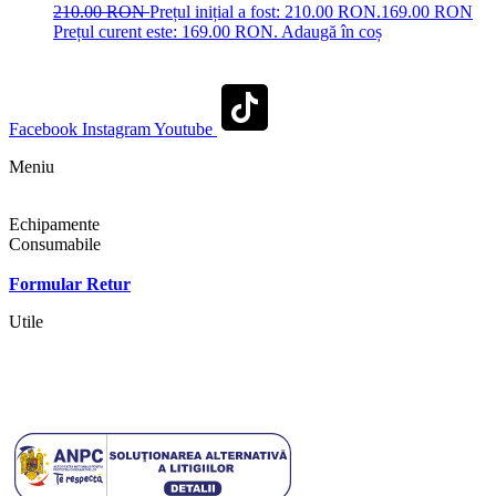
210.00
RON
Prețul inițial a fost: 210.00 RON.
169.00
RON
Prețul curent este: 169.00 RON.
Adaugă în coș
Facebook
Instagram
Youtube
Meniu
Shop
Echipamente
Consumabile
Contact
Formular Retur
Utile
Termeni si conditii
Politica cookies
Politica de confidentialitate