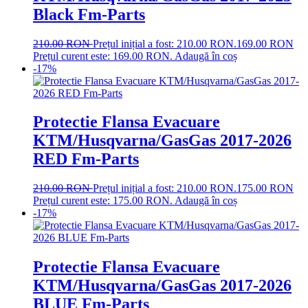
Black Fm-Parts
210.00
RON
Prețul inițial a fost: 210.00 RON.
169.00
RON
Prețul curent este: 169.00 RON.
Adaugă în coș
-17%
Protectie Flansa Evacuare
KTM/Husqvarna/GasGas 2017-2026
RED Fm-Parts
210.00
RON
Prețul inițial a fost: 210.00 RON.
175.00
RON
Prețul curent este: 175.00 RON.
Adaugă în coș
-17%
Protectie Flansa Evacuare
KTM/Husqvarna/GasGas 2017-2026
BLUE Fm-Parts