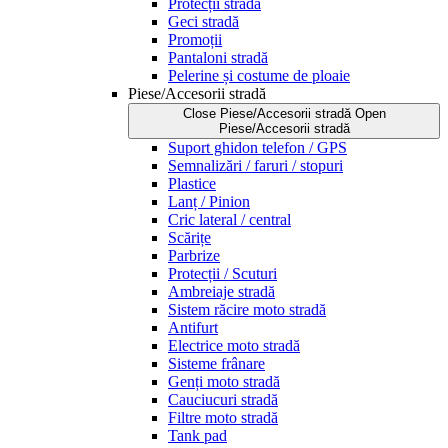
Protecții stradă
Geci stradă
Promoții
Pantaloni stradă
Pelerine și costume de ploaie
Piese/Accesorii stradă
Close Piese/Accesorii stradă
Open
Piese/Accesorii stradă
Suport ghidon telefon / GPS
Semnalizări / faruri / stopuri
Plastice
Lanț / Pinion
Cric lateral / central
Scărițe
Parbrize
Protecții / Scuturi
Ambreiaje stradă
Sistem răcire moto stradă
Antifurt
Electrice moto stradă
Sisteme frânare
Genți moto stradă
Cauciucuri stradă
Filtre moto stradă
Tank pad