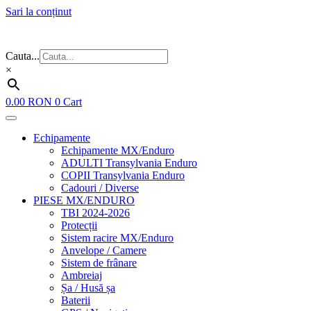
Sari la conținut
Flash Sale ⚡⚡⚡ – cele mai bune oferte de anul acesta!
Cauta...
×
0.00
RON
0
Cart
Echipamente
Echipamente MX/Enduro
ADULTI Transylvania Enduro
COPII Transylvania Enduro
Cadouri / Diverse
PIESE MX/ENDURO
TBI 2024-2026
Protecții
Sistem racire MX/Enduro
Anvelope / Camere
Sistem de frânare
Ambreiaj
Șa / Husă șa
Baterii