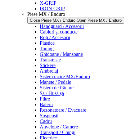
X-GRIP
IRON GRIP
Piese MX / Enduro
Close Piese MX / Enduro
Open Piese MX / Enduro
Handguard / Accesorii
Cabluri și conducte
Roți / Accesorii
Plastice
Tuning
Ghidoane / Mansoane
Transmisie
Stickere
Ambreiaj
Sistem racire MX/Enduro
Manete / Pedale
Sistem de frânare
Șa / Husă șa
Filtre
Baterii
Rezonatoare / Evacuare
Suspensii
Cadru
Anvelope / Camere
Transport / Chingi
Electrice