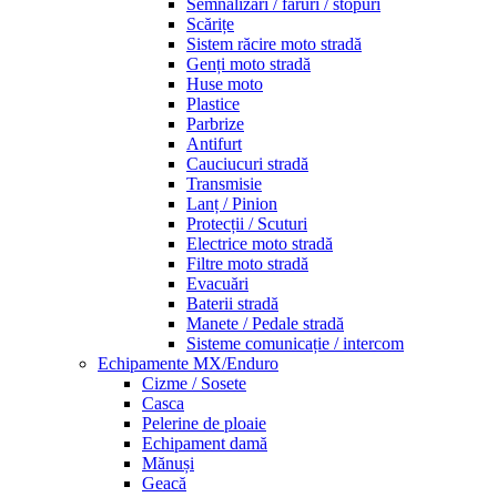
Semnalizări / faruri / stopuri
Scărițe
Sistem răcire moto stradă
Genți moto stradă
Huse moto
Plastice
Parbrize
Antifurt
Cauciucuri stradă
Transmisie
Lanț / Pinion
Protecții / Scuturi
Electrice moto stradă
Filtre moto stradă
Evacuări
Baterii stradă
Manete / Pedale stradă
Sisteme comunicație / intercom
Echipamente MX/Enduro
Cizme / Sosete
Casca
Pelerine de ploaie
Echipament damă
Mănuși
Geacă