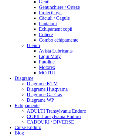
Genți
Genunchiere / Orteze
Protecții gât
Căciuli / Cagule
Pantaloni
Echipament copii
Cotiere
Combo echipamente
Uleiuri
Avista Lubricants
Liqui Moly
Putoline
Motorex
MOTUL
Diagrame
Diagrame KTM
Diagrame Husqvarna
Diagrame GasGas
Diagrame WP
Echipamente
ADULTI Transylvania Enduro
COPII Transylvania Enduro
CADOURI / DIVERSE
Curse Enduro
Blog