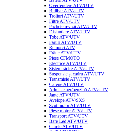
Baterii ATV/UTV
Overfendere ATV/UTV
Bullbar ATV/UTV
Troliuri ATV/UTV
Filtre ATV/UTV
Pachete revizii ATV/UTV
Distanțiere ATV/UTV
Tobe ATV/UTV
Faruri ATV/UTV
Remorci ATV
Frâne ATV/UTV
Piese CFMOTO
Electrice ATV/UTV
Sistem răcire ATV/UTV
Suspensie și cadru ATV/UTV
Transmisie ATV/UTV
Carene ATV/UTV
Admisie aer/benzină ATV/UTV
Jante ATV/UTV
Avelope ATV/SXS
Scut motor ATV/UTV
Piese motor ATV/UTV
Transport ATV/UTV
Bare Led ATV/UTV
Curele ATV/UTV