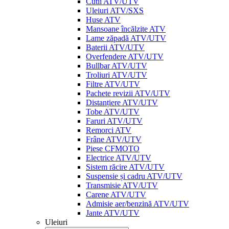
Cutii ATV/UTV
Uleiuri ATV/SXS
Huse ATV
Mansoane încălzite ATV
Lame zăpadă ATV/UTV
Baterii ATV/UTV
Overfendere ATV/UTV
Bullbar ATV/UTV
Troliuri ATV/UTV
Filtre ATV/UTV
Pachete revizii ATV/UTV
Distanțiere ATV/UTV
Tobe ATV/UTV
Faruri ATV/UTV
Remorci ATV
Frâne ATV/UTV
Piese CFMOTO
Electrice ATV/UTV
Sistem răcire ATV/UTV
Suspensie și cadru ATV/UTV
Transmisie ATV/UTV
Carene ATV/UTV
Admisie aer/benzină ATV/UTV
Jante ATV/UTV
Uleiuri