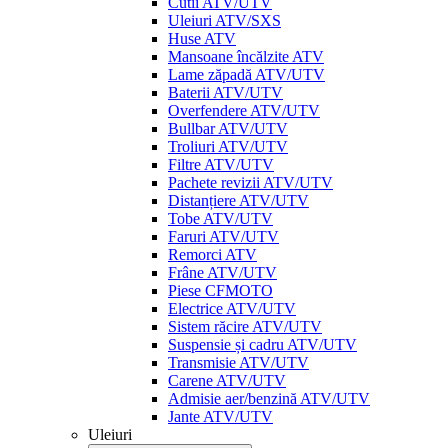
Cutii ATV/UTV
Uleiuri ATV/SXS
Huse ATV
Mansoane încălzite ATV
Lame zăpadă ATV/UTV
Baterii ATV/UTV
Overfendere ATV/UTV
Bullbar ATV/UTV
Troliuri ATV/UTV
Filtre ATV/UTV
Pachete revizii ATV/UTV
Distanțiere ATV/UTV
Tobe ATV/UTV
Faruri ATV/UTV
Remorci ATV
Frâne ATV/UTV
Piese CFMOTO
Electrice ATV/UTV
Sistem răcire ATV/UTV
Suspensie și cadru ATV/UTV
Transmisie ATV/UTV
Carene ATV/UTV
Admisie aer/benzină ATV/UTV
Jante ATV/UTV
Uleiuri