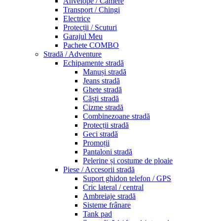
Anvelope / Camere
Transport / Chingi
Electrice
Protecții / Scuturi
Garajul Meu
Pachete COMBO
Stradă / Adventure
Echipamente stradă
Manuși stradă
Jeans stradă
Ghete stradă
Căști stradă
Cizme stradă
Combinezoane stradă
Protecții stradă
Geci stradă
Promoții
Pantaloni stradă
Pelerine și costume de ploaie
Piese / Accesorii stradă
Suport ghidon telefon / GPS
Cric lateral / central
Ambreiaje stradă
Sisteme frânare
Tank pad