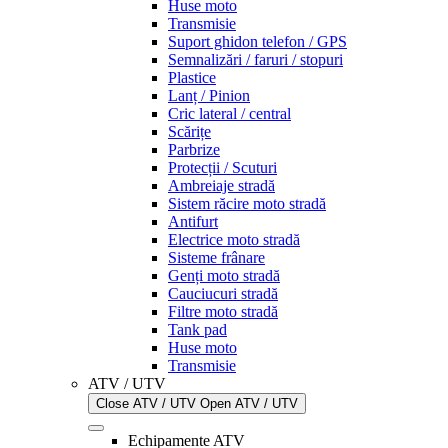
Huse moto
Transmisie
Suport ghidon telefon / GPS
Semnalizări / faruri / stopuri
Plastice
Lanț / Pinion
Cric lateral / central
Scărițe
Parbrize
Protecții / Scuturi
Ambreiaje stradă
Sistem răcire moto stradă
Antifurt
Electrice moto stradă
Sisteme frânare
Genți moto stradă
Cauciucuri stradă
Filtre moto stradă
Tank pad
Huse moto
Transmisie
ATV / UTV
Close ATV / UTV
Open ATV / UTV
Echipamente ATV