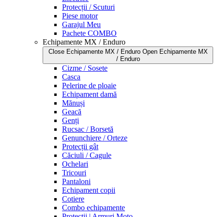
Protecții / Scuturi
Piese motor
Garajul Meu
Pachete COMBO
Echipamente MX / Enduro
Close Echipamente MX / Enduro
Open Echipamente MX
/ Enduro
Cizme / Sosete
Casca
Pelerine de ploaie
Echipament damă
Mănuși
Geacă
Genți
Rucsac / Borsetă
Genunchiere / Orteze
Protecții gât
Căciuli / Cagule
Ochelari
Tricouri
Pantaloni
Echipament copii
Cotiere
Combo echipamente
Protecții | Armuri Moto