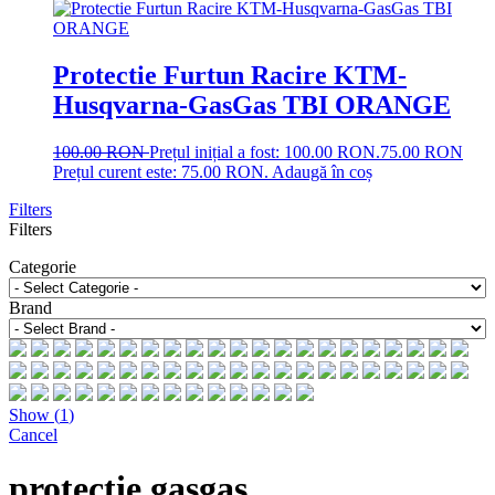
Protectie Furtun Racire KTM-
Husqvarna-GasGas TBI ORANGE
100.00
RON
Prețul inițial a fost: 100.00 RON.
75.00
RON
Prețul curent este: 75.00 RON.
Adaugă în coș
Filters
Filters
Categorie
Brand
Show
(
1
)
Cancel
protectie gasgas