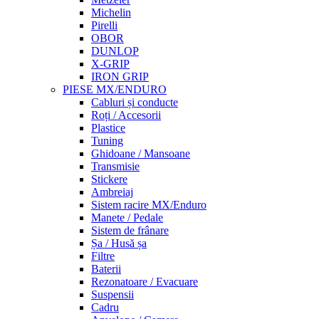
Michelin
Pirelli
OBOR
DUNLOP
X-GRIP
IRON GRIP
PIESE MX/ENDURO
Cabluri și conducte
Roți / Accesorii
Plastice
Tuning
Ghidoane / Mansoane
Transmisie
Stickere
Ambreiaj
Sistem racire MX/Enduro
Manete / Pedale
Sistem de frânare
Șa / Husă șa
Filtre
Baterii
Rezonatoare / Evacuare
Suspensii
Cadru