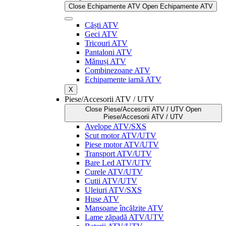
Close Echipamente ATV
Open Echipamente ATV
Căști ATV
Geci ATV
Tricouri ATV
Pantaloni ATV
Mănuși ATV
Combinezoane ATV
Echipamente iarnă ATV
X
Piese/Accesorii ATV / UTV
Close Piese/Accesorii ATV / UTV
Open
Piese/Accesorii ATV / UTV
Avelope ATV/SXS
Scut motor ATV/UTV
Piese motor ATV/UTV
Transport ATV/UTV
Bare Led ATV/UTV
Curele ATV/UTV
Cutii ATV/UTV
Uleiuri ATV/SXS
Huse ATV
Mansoane încălzite ATV
Lame zăpadă ATV/UTV