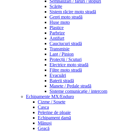
Semnalizări / faruri / stopuri
Scărițe
Sistem răcire moto stradă
Genți moto stradă
Huse moto
Plastice
Parbrize
Antifurt
Cauciucuri stradă
Transmisie
Lanț / Pinion
Protecții / Scuturi
Electrice moto stradă
Filtre moto stradă
Evacuări
Baterii stradă
Manete / Pedale stradă
Sisteme comunicație / intercom
Echipamente MX/Enduro
Cizme / Sosete
Casca
Pelerine de ploaie
Echipament damă
Mănuși
Geacă