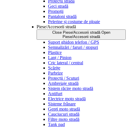
Protecții stradă
Geci stradă
Promoții
Pantaloni stradă
Pelerine și costume de ploaie
Piese/Accesorii stradă
Close Piese/Accesorii stradă
Open
Piese/Accesorii stradă
Suport ghidon telefon / GPS
Semnalizări / faruri / stopuri
Plastice
Lanț / Pinion
Cric lateral / central
Scărițe
Parbrize
Protecții / Scuturi
Ambreiaje stradă
Sistem răcire moto stradă
Antifurt
Electrice moto stradă
Sisteme frânare
Genți moto stradă
Cauciucuri stradă
Filtre moto stradă
Tank pad