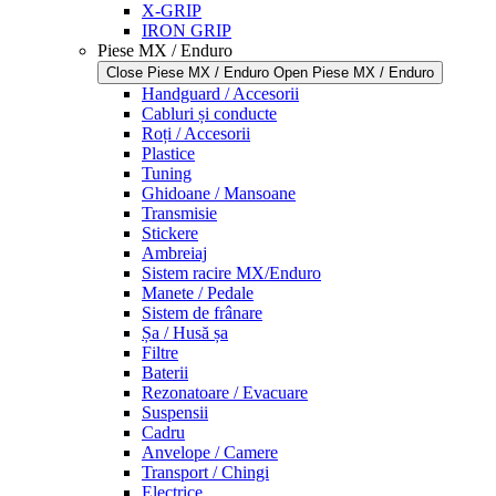
X-GRIP
IRON GRIP
Piese MX / Enduro
Close Piese MX / Enduro
Open Piese MX / Enduro
Handguard / Accesorii
Cabluri și conducte
Roți / Accesorii
Plastice
Tuning
Ghidoane / Mansoane
Transmisie
Stickere
Ambreiaj
Sistem racire MX/Enduro
Manete / Pedale
Sistem de frânare
Șa / Husă șa
Filtre
Baterii
Rezonatoare / Evacuare
Suspensii
Cadru
Anvelope / Camere
Transport / Chingi
Electrice