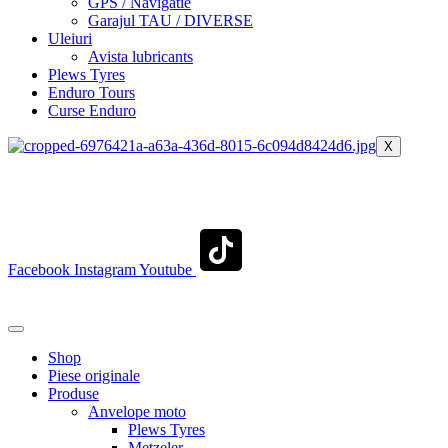
GPS / Navigatie
Garajul TAU / DIVERSE
Uleiuri
Avista lubricants
Plews Tyres
Enduro Tours
Curse Enduro
X
+40 722 329 274
contact@transylvaniaenduro.ro
Facebook
Instagram
Youtube
+40 722 329 274
contact@transylvaniaenduro.ro
Shop
Piese originale
Produse
Anvelope moto
Plews Tyres
Metzeler