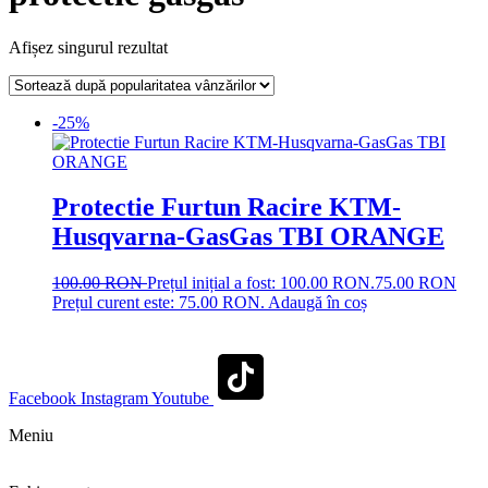
Afișez singurul rezultat
-25%
Protectie Furtun Racire KTM-
Husqvarna-GasGas TBI ORANGE
100.00
RON
Prețul inițial a fost: 100.00 RON.
75.00
RON
Prețul curent este: 75.00 RON.
Adaugă în coș
Facebook
Instagram
Youtube
Meniu
Shop