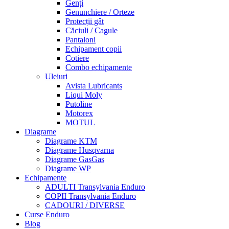
Genți
Genunchiere / Orteze
Protecții gât
Căciuli / Cagule
Pantaloni
Echipament copii
Cotiere
Combo echipamente
Uleiuri
Avista Lubricants
Liqui Moly
Putoline
Motorex
MOTUL
Diagrame
Diagrame KTM
Diagrame Husqvarna
Diagrame GasGas
Diagrame WP
Echipamente
ADULTI Transylvania Enduro
COPII Transylvania Enduro
CADOURI / DIVERSE
Curse Enduro
Blog