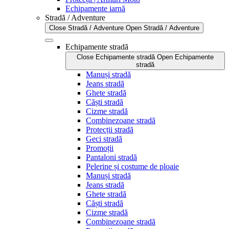
Echipamente iarnă
Stradă / Adventure
Close Stradă / Adventure
Open Stradă / Adventure
Echipamente stradă
Close Echipamente stradă
Open Echipamente
stradă
Manuși stradă
Jeans stradă
Ghete stradă
Căști stradă
Cizme stradă
Combinezoane stradă
Protecții stradă
Geci stradă
Promoții
Pantaloni stradă
Pelerine și costume de ploaie
Manuși stradă
Jeans stradă
Ghete stradă
Căști stradă
Cizme stradă
Combinezoane stradă