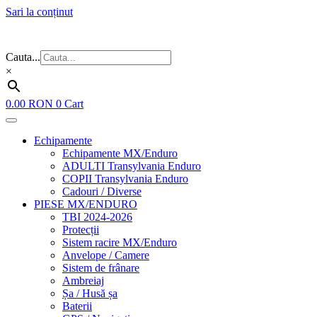
Sari la conținut
Flash Sale ⚡⚡⚡ – cele mai bune oferte de anul acesta!
Cauta...
×
0.00
RON
0
Cart
Echipamente
Echipamente MX/Enduro
ADULTI Transylvania Enduro
COPII Transylvania Enduro
Cadouri / Diverse
PIESE MX/ENDURO
TBI 2024-2026
Protecții
Sistem racire MX/Enduro
Anvelope / Camere
Sistem de frânare
Ambreiaj
Șa / Husă șa
Baterii