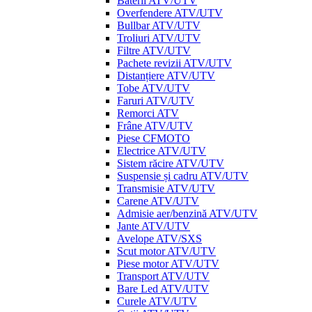
Baterii ATV/UTV
Overfendere ATV/UTV
Bullbar ATV/UTV
Troliuri ATV/UTV
Filtre ATV/UTV
Pachete revizii ATV/UTV
Distanțiere ATV/UTV
Tobe ATV/UTV
Faruri ATV/UTV
Remorci ATV
Frâne ATV/UTV
Piese CFMOTO
Electrice ATV/UTV
Sistem răcire ATV/UTV
Suspensie și cadru ATV/UTV
Transmisie ATV/UTV
Carene ATV/UTV
Admisie aer/benzină ATV/UTV
Jante ATV/UTV
Avelope ATV/SXS
Scut motor ATV/UTV
Piese motor ATV/UTV
Transport ATV/UTV
Bare Led ATV/UTV
Curele ATV/UTV