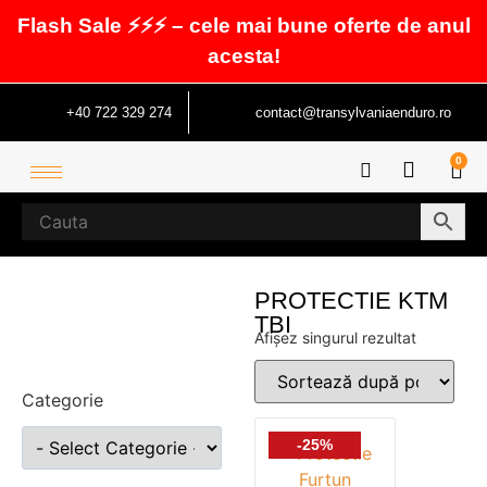
Flash Sale ⚡⚡⚡ – cele mai bune oferte de anul
acesta!
+40 722 329 274
contact@transylvaniaenduro.ro
0
PROTECTIE KTM
TBI
Afișez singurul rezultat
Categorie
-25%