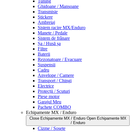
Tuning
Ghidoane / Mansoane
Transmisie
Stickere
Ambreiaj
Sistem racire MX/Enduro
Manete / Pedale
Sistem de frânare
Șa / Husă șa
Filtre
Baterii
Rezonatoare / Evacuare
Suspensii
Cadru
Anvelope / Camere
Transport / Chingi
Electrice
Protecții / Scuturi
Piese motor
Garajul Meu
Pachete COMBO
Echipamente MX / Enduro
Close Echipamente MX / Enduro
Open Echipamente MX
/ Enduro
Cizme / Sosete