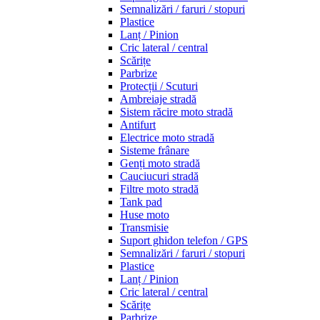
Semnalizări / faruri / stopuri
Plastice
Lanț / Pinion
Cric lateral / central
Scărițe
Parbrize
Protecții / Scuturi
Ambreiaje stradă
Sistem răcire moto stradă
Antifurt
Electrice moto stradă
Sisteme frânare
Genți moto stradă
Cauciucuri stradă
Filtre moto stradă
Tank pad
Huse moto
Transmisie
Suport ghidon telefon / GPS
Semnalizări / faruri / stopuri
Plastice
Lanț / Pinion
Cric lateral / central
Scărițe
Parbrize