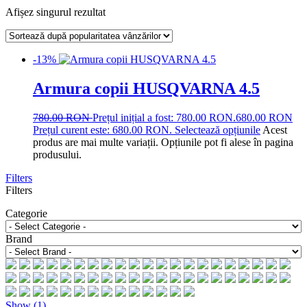
Afișez singurul rezultat
-13%
Armura copii HUSQVARNA 4.5
780.00
RON
Prețul inițial a fost: 780.00 RON.
680.00
RON
Prețul curent este: 680.00 RON.
Selectează opțiunile
Acest
produs are mai multe variații. Opțiunile pot fi alese în pagina
produsului.
Filters
Filters
Categorie
Brand
Show
(
1
)