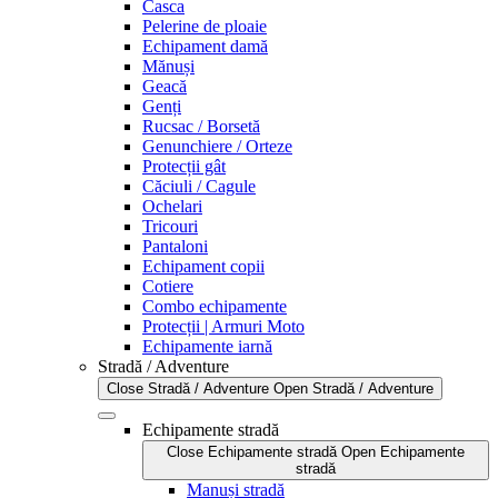
Casca
Pelerine de ploaie
Echipament damă
Mănuși
Geacă
Genți
Rucsac / Borsetă
Genunchiere / Orteze
Protecții gât
Căciuli / Cagule
Ochelari
Tricouri
Pantaloni
Echipament copii
Cotiere
Combo echipamente
Protecții | Armuri Moto
Echipamente iarnă
Stradă / Adventure
Close Stradă / Adventure
Open Stradă / Adventure
Echipamente stradă
Close Echipamente stradă
Open Echipamente
stradă
Manuși stradă