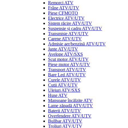
Remorci ATV
Frâne ATV/UTV
Piese CFMOTO
Electrice ATV/UTV
Sistem răcire ATV/UTV
Suspensie și cadru ATV/UTV
Transmisie ATV/UTV
Carene ATV/UTV
Admisie aer/benzină ATV/UTV
Jante ATV/UTV
Avelope ATV/SXS
Scut motor ATV/UTV
Piese motor ATV/UTV
Transport ATV/UTV
Bare Led ATV/UTV
Curele ATV/UTV
Cutii ATV/UTV
Uleiuri ATV/SXS
Huse ATV
Mansoane încălzite ATV
Lame zăpadă ATV/UTV
Baterii ATV/UTV
Overfendere ATV/UTV
Bullbar ATV/UTV
Troliuri ATV/UTV