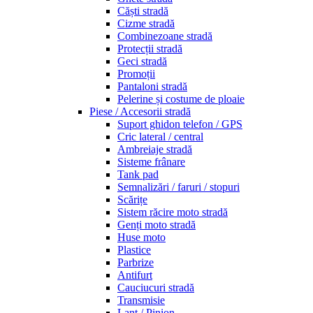
Căști stradă
Cizme stradă
Combinezoane stradă
Protecții stradă
Geci stradă
Promoții
Pantaloni stradă
Pelerine și costume de ploaie
Piese / Accesorii stradă
Suport ghidon telefon / GPS
Cric lateral / central
Ambreiaje stradă
Sisteme frânare
Tank pad
Semnalizări / faruri / stopuri
Scărițe
Sistem răcire moto stradă
Genți moto stradă
Huse moto
Plastice
Parbrize
Antifurt
Cauciucuri stradă
Transmisie
Lanț / Pinion