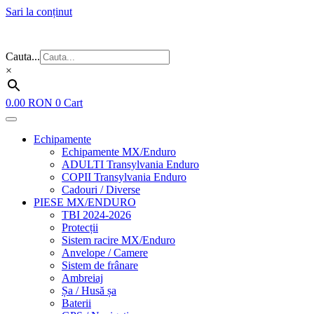
Sari la conținut
Flash Sale ⚡⚡⚡ – cele mai bune oferte de anul acesta!
Cauta...
×
0.00
RON
0
Cart
Echipamente
Echipamente MX/Enduro
ADULTI Transylvania Enduro
COPII Transylvania Enduro
Cadouri / Diverse
PIESE MX/ENDURO
TBI 2024-2026
Protecții
Sistem racire MX/Enduro
Anvelope / Camere
Sistem de frânare
Ambreiaj
Șa / Husă șa
Baterii