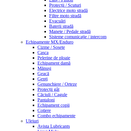
Protecții / Scuturi
Electrice moto stradă
Filtre moto stradă
Evacuări
Baterii stradă
Manete / Pedale stradă
Sisteme comunicație / intercom
Echipamente MX/Enduro
Cizme / Sosete
Casca
Pelerine de ploaie
Echipament damă
Mănuși
Geacă
Genți
Genunchiere / Orteze
Protecții gât
Căciuli / Cagule
Pantaloni
Echipament copii
Cotiere
Combo echipamente
Uleiuri
Avista Lubricants