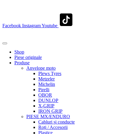
contact@transylvaniaenduro.ro
Facebook
Instagram
Youtube
+40 722 329 274
contact@transylvaniaenduro.ro
Shop
Piese originale
Produse
Anvelope moto
Plews Tyres
Metzeler
Michelin
Pirelli
OBOR
DUNLOP
X-GRIP
IRON GRIP
PIESE MX/ENDURO
Cabluri și conducte
Roți / Accesorii
Plastice