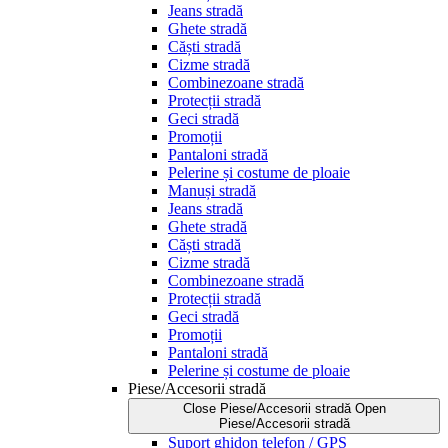
Jeans stradă
Ghete stradă
Căști stradă
Cizme stradă
Combinezoane stradă
Protecții stradă
Geci stradă
Promoții
Pantaloni stradă
Pelerine și costume de ploaie
Manuși stradă
Jeans stradă
Ghete stradă
Căști stradă
Cizme stradă
Combinezoane stradă
Protecții stradă
Geci stradă
Promoții
Pantaloni stradă
Pelerine și costume de ploaie
Piese/Accesorii stradă
Close Piese/Accesorii stradă
Open
Piese/Accesorii stradă
Suport ghidon telefon / GPS