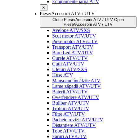
Echipamente iarnă ATV
X
Piese/Accesorii ATV / UTV
Close Piese/Accesorii ATV / UTV
Open
Piese/Accesorii ATV / UTV
Avelope ATV/SXS
Scut motor ATV/UTV
Piese motor ATV/UTV
Transport ATV/UTV
Bare Led ATV/UTV
Curele ATV/UTV
Cutii ATV/UTV
Uleiuri ATV/SXS
Huse ATV
Mansoane încălzite ATV
Lame zăpadă ATV/UTV
Baterii ATV/UTV
Overfendere ATV/UTV
Bullbar ATV/UTV
Troliuri ATV/UTV
Filtre ATV/UTV
Pachete revizii ATV/UTV
Distanțiere ATV/UTV
Tobe ATV/UTV
Faruri ATV/UTV