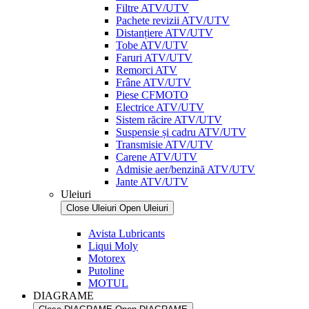
Filtre ATV/UTV
Pachete revizii ATV/UTV
Distanțiere ATV/UTV
Tobe ATV/UTV
Faruri ATV/UTV
Remorci ATV
Frâne ATV/UTV
Piese CFMOTO
Electrice ATV/UTV
Sistem răcire ATV/UTV
Suspensie și cadru ATV/UTV
Transmisie ATV/UTV
Carene ATV/UTV
Admisie aer/benzină ATV/UTV
Jante ATV/UTV
Uleiuri
Close Uleiuri
Open Uleiuri
Avista Lubricants
Liqui Moly
Motorex
Putoline
MOTUL
DIAGRAME