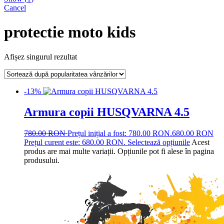
Cancel
protectie moto kids
Afișez singurul rezultat
-13%
Armura copii HUSQVARNA 4.5
780.00
RON
Prețul inițial a fost: 780.00 RON.
680.00
RON
Prețul curent este: 680.00 RON.
Selectează opțiunile
Acest
produs are mai multe variații. Opțiunile pot fi alese în pagina
produsului.