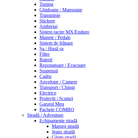
Tuning
Ghidoane / Mansoane
Transmisie
Stickere
Ambreiaj
Sistem racire MX/Enduro
Manete / Pedale
Sistem de frânare
Șa / Husă șa
Filtre
Baterii
Rezonatoare / Evacuare
Suspensii
Cadru
Anvelope / Camere
Transport / Chingi
Electrice
Protecții / Scuturi
Garajul Meu
Pachete COMBO
Stradă / Adventure
Echipamente stradă
Manuși stradă
Jeans stradă
Ghete stradă