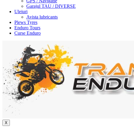
GPS / Navigatie
Garajul TAU / DIVERSE
Uleiuri
Avista lubricants
Plews Tyres
Enduro Tours
Curse Enduro
X
+40 722 329 274