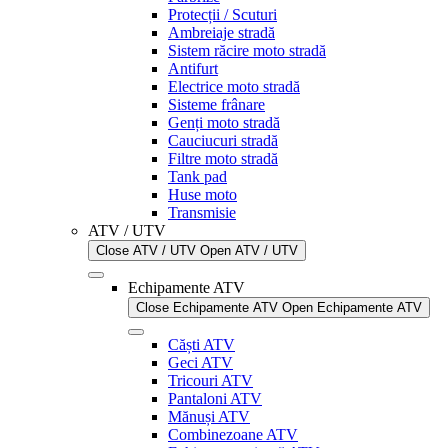
Protecții / Scuturi
Ambreiaje stradă
Sistem răcire moto stradă
Antifurt
Electrice moto stradă
Sisteme frânare
Genți moto stradă
Cauciucuri stradă
Filtre moto stradă
Tank pad
Huse moto
Transmisie
ATV / UTV
Close ATV / UTV
Open ATV / UTV
Echipamente ATV
Close Echipamente ATV
Open Echipamente ATV
Căști ATV
Geci ATV
Tricouri ATV
Pantaloni ATV
Mănuși ATV
Combinezoane ATV