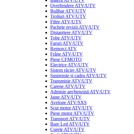
Baterii ATV/UTV
Overfendere ATV/UTV
Bullbar ATV/UTV
Troliuri ATV/UTV
Filtre ATV/UTV
Pachete revizii ATV/UTV
Distanțiere ATV/UTV
Tobe ATV/UTV
Faruri ATV/UTV
Remorci ATV
Frâne ATV/UTV
Piese CFMOTO
Electrice ATV/UTV
Sistem răcire ATV/UTV
Suspensie și cadru ATV/UTV
Transmisie ATV/UTV
Carene ATV/UTV
Admisie aer/benzină ATV/UTV
Jante ATV/UTV
Avelope ATV/SXS
Scut motor ATV/UTV
Piese motor ATV/UTV
Transport ATV/UTV
Bare Led ATV/UTV
Curele ATV/UTV