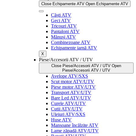
Close Echipamente ATV
Open Echipamente ATV
Căști ATV
Geci ATV
Tricouri ATV
Pantaloni ATV
Mănuși ATV
Combinezoane ATV
Echipamente iarnă ATV
X
Piese/Accesorii ATV / UTV
Close Piese/Accesorii ATV / UTV
Open
Piese/Accesorii ATV / UTV
Avelope ATV/SXS
Scut motor ATV/UTV
Piese motor ATV/UTV
Transport ATV/UTV
Bare Led ATV/UTV
Curele ATV/UTV
Cutii ATV/UTV
Uleiuri ATV/SXS
Huse ATV
Mansoane încălzite ATV
Lame zăpadă ATV/UTV