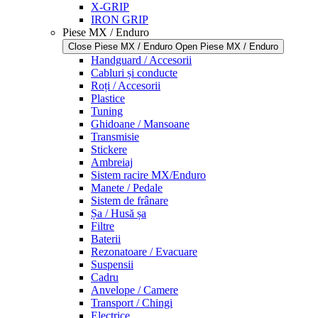
X-GRIP
IRON GRIP
Piese MX / Enduro
Close Piese MX / Enduro
Open Piese MX / Enduro
Handguard / Accesorii
Cabluri și conducte
Roți / Accesorii
Plastice
Tuning
Ghidoane / Mansoane
Transmisie
Stickere
Ambreiaj
Sistem racire MX/Enduro
Manete / Pedale
Sistem de frânare
Șa / Husă șa
Filtre
Baterii
Rezonatoare / Evacuare
Suspensii
Cadru
Anvelope / Camere
Transport / Chingi
Electrice