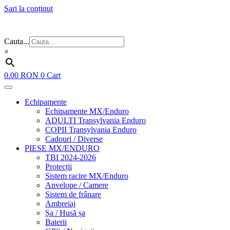
Sari la conținut
Flash Sale ⚡⚡⚡ – cele mai bune oferte de anul acesta!
Cauta...
×
0.00
RON
0
Cart
Echipamente
Echipamente MX/Enduro
ADULTI Transylvania Enduro
COPII Transylvania Enduro
Cadouri / Diverse
PIESE MX/ENDURO
TBI 2024-2026
Protecții
Sistem racire MX/Enduro
Anvelope / Camere
Sistem de frânare
Ambreiaj
Șa / Husă șa
Baterii