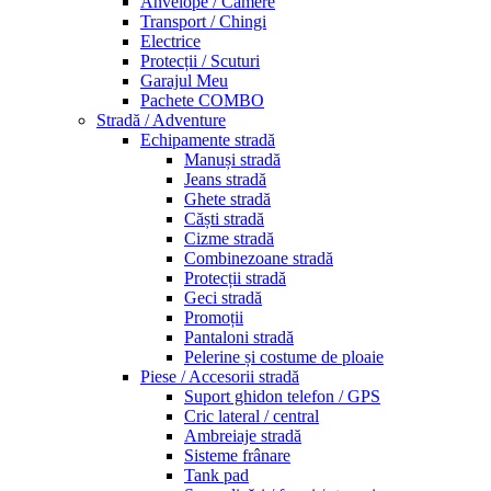
Anvelope / Camere
Transport / Chingi
Electrice
Protecții / Scuturi
Garajul Meu
Pachete COMBO
Stradă / Adventure
Echipamente stradă
Manuși stradă
Jeans stradă
Ghete stradă
Căști stradă
Cizme stradă
Combinezoane stradă
Protecții stradă
Geci stradă
Promoții
Pantaloni stradă
Pelerine și costume de ploaie
Piese / Accesorii stradă
Suport ghidon telefon / GPS
Cric lateral / central
Ambreiaje stradă
Sisteme frânare
Tank pad