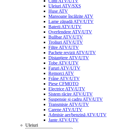
Cutii ATV/UTV
Uleiuri ATV/SXS
Huse ATV
Mansoane încălzite ATV
Lame zăpadă ATV/UTV
Baterii ATV/UTV
Overfendere ATV/UTV
Bullbar ATV/UTV
Troliuri ATV/UTV
Filtre ATV/UTV
Pachete revizii ATV/UTV
Distanțiere ATV/UTV
Tobe ATV/UTV
Faruri ATV/UTV
Remorci ATV
Frâne ATV/UTV
Piese CFMOTO
Electrice ATV/UTV
Sistem răcire ATV/UTV
Suspensie și cadru ATV/UTV
Transmisie ATV/UTV
Carene ATV/UTV
Admisie aer/benzină ATV/UTV
Jante ATV/UTV
Uleiuri