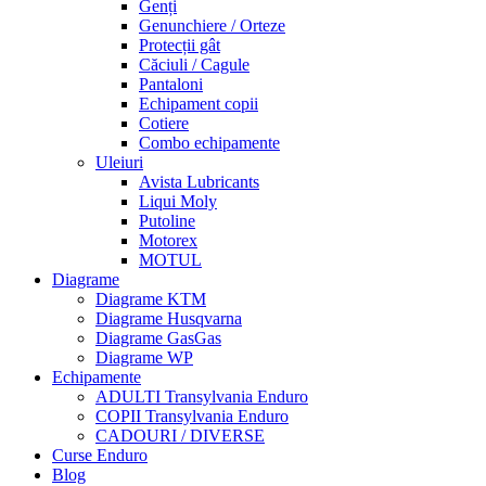
Genți
Genunchiere / Orteze
Protecții gât
Căciuli / Cagule
Pantaloni
Echipament copii
Cotiere
Combo echipamente
Uleiuri
Avista Lubricants
Liqui Moly
Putoline
Motorex
MOTUL
Diagrame
Diagrame KTM
Diagrame Husqvarna
Diagrame GasGas
Diagrame WP
Echipamente
ADULTI Transylvania Enduro
COPII Transylvania Enduro
CADOURI / DIVERSE
Curse Enduro
Blog