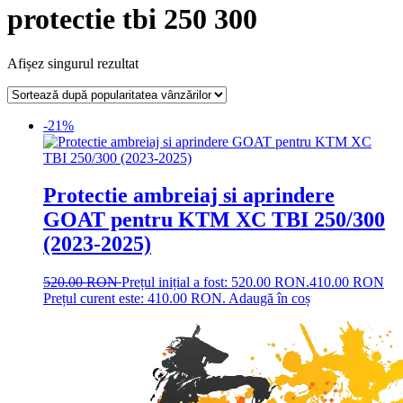
protectie tbi 250 300
Afișez singurul rezultat
-21%
Protectie ambreiaj si aprindere
GOAT pentru KTM XC TBI 250/300
(2023-2025)
520.00
RON
Prețul inițial a fost: 520.00 RON.
410.00
RON
Prețul curent este: 410.00 RON.
Adaugă în coș