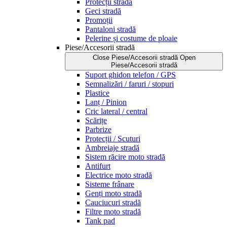
Protecții stradă
Geci stradă
Promoții
Pantaloni stradă
Pelerine și costume de ploaie
Piese/Accesorii stradă
Close Piese/Accesorii stradă
Open
Piese/Accesorii stradă
Suport ghidon telefon / GPS
Semnalizări / faruri / stopuri
Plastice
Lanț / Pinion
Cric lateral / central
Scărițe
Parbrize
Protecții / Scuturi
Ambreiaje stradă
Sistem răcire moto stradă
Antifurt
Electrice moto stradă
Sisteme frânare
Genți moto stradă
Cauciucuri stradă
Filtre moto stradă
Tank pad