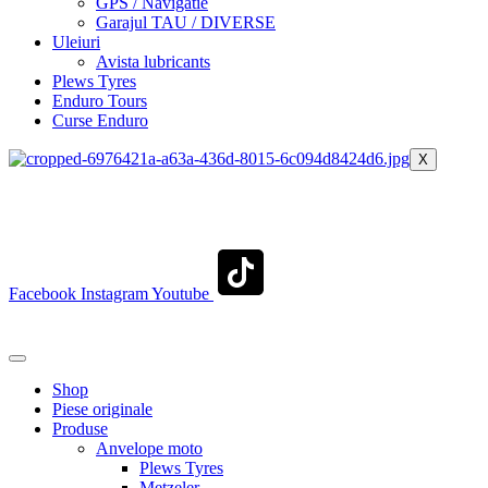
GPS / Navigatie
Garajul TAU / DIVERSE
Uleiuri
Avista lubricants
Plews Tyres
Enduro Tours
Curse Enduro
X
+40 722 329 274
contact@transylvaniaenduro.ro
Facebook
Instagram
Youtube
+40 722 329 274
contact@transylvaniaenduro.ro
Shop
Piese originale
Produse
Anvelope moto
Plews Tyres
Metzeler