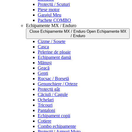
Protecții / Scuturi
Piese motor
Garajul Meu
Pachete COMBO
Echipamente MX / Enduro
Close Echipamente MX / Enduro
Open Echipamente MX
/ Enduro
Cizme / Sosete
Casca
Pelerine de ploaie
Echipament damă
Mănuși
Geacă
Genți
Rucsac / Borsetă
Genunchiere / Orteze
Protecții gât
Căciuli / Cagule
Ochelari
Tricouri
Pantaloni
Echipament copii
Cotiere
Combo echipamente
Protecții | Armuri Moto