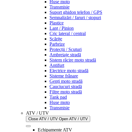
Huse moto
Transmisie
Suport ghidon telefon / GPS
Semnalizări / faruri / stopuri
Plastice
Lanț / Pinion
Cric lateral / central
Scărițe
Parbrize
Protecții / Scuturi
Ambreiaje stradă
Sistem răcire moto stradă
Antifurt
Electrice moto stradă
Sisteme frânare
Genți moto stradă
Cauciucuri stradă
Filtre moto stradă
Tank pad
Huse moto
Transmisie
ATV / UTV
Close ATV / UTV
Open ATV / UTV
Echipamente ATV