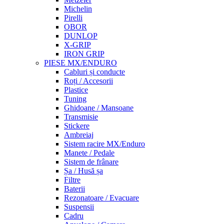
Michelin
Pirelli
OBOR
DUNLOP
X-GRIP
IRON GRIP
PIESE MX/ENDURO
Cabluri și conducte
Roți / Accesorii
Plastice
Tuning
Ghidoane / Mansoane
Transmisie
Stickere
Ambreiaj
Sistem racire MX/Enduro
Manete / Pedale
Sistem de frânare
Șa / Husă șa
Filtre
Baterii
Rezonatoare / Evacuare
Suspensii
Cadru