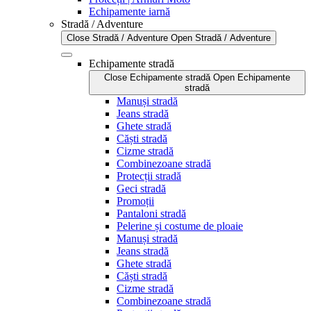
Echipamente iarnă
Stradă / Adventure
Close Stradă / Adventure
Open Stradă / Adventure
Echipamente stradă
Close Echipamente stradă
Open Echipamente
stradă
Manuși stradă
Jeans stradă
Ghete stradă
Căști stradă
Cizme stradă
Combinezoane stradă
Protecții stradă
Geci stradă
Promoții
Pantaloni stradă
Pelerine și costume de ploaie
Manuși stradă
Jeans stradă
Ghete stradă
Căști stradă
Cizme stradă
Combinezoane stradă