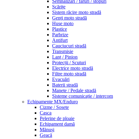
Semnalizări / faruri / stopuri
Scărițe
Sistem răcire moto stradă
Genți moto stradă
Huse moto
Plastice
Parbrize
Antifurt
Cauciucuri stradă
Transmisie
Lanț / Pinion
Protecții / Scuturi
Electrice moto stradă
Filtre moto stradă
Evacuări
Baterii stradă
Manete / Pedale stradă
Sisteme comunicație / intercom
Echipamente MX/Enduro
Cizme / Sosete
Casca
Pelerine de ploaie
Echipament damă
Mănuși
Geacă