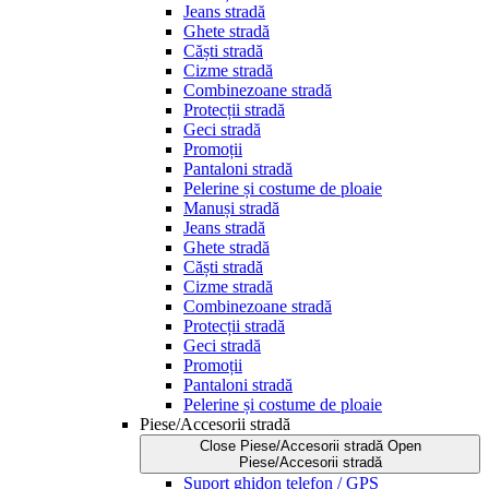
Jeans stradă
Ghete stradă
Căști stradă
Cizme stradă
Combinezoane stradă
Protecții stradă
Geci stradă
Promoții
Pantaloni stradă
Pelerine și costume de ploaie
Manuși stradă
Jeans stradă
Ghete stradă
Căști stradă
Cizme stradă
Combinezoane stradă
Protecții stradă
Geci stradă
Promoții
Pantaloni stradă
Pelerine și costume de ploaie
Piese/Accesorii stradă
Close Piese/Accesorii stradă
Open
Piese/Accesorii stradă
Suport ghidon telefon / GPS