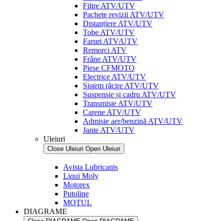
Filtre ATV/UTV
Pachete revizii ATV/UTV
Distanțiere ATV/UTV
Tobe ATV/UTV
Faruri ATV/UTV
Remorci ATV
Frâne ATV/UTV
Piese CFMOTO
Electrice ATV/UTV
Sistem răcire ATV/UTV
Suspensie și cadru ATV/UTV
Transmisie ATV/UTV
Carene ATV/UTV
Admisie aer/benzină ATV/UTV
Jante ATV/UTV
Uleiuri
Close Uleiuri
Open Uleiuri
Avista Lubricants
Liqui Moly
Motorex
Putoline
MOTUL
DIAGRAME