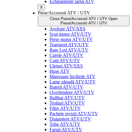
Echipamente iarnă ATV
X
Piese/Accesorii ATV / UTV
Close Piese/Accesorii ATV / UTV
Open
Piese/Accesorii ATV / UTV
Avelope ATV/SXS
Scut motor ATV/UTV
Piese motor ATV/UTV
Transport ATV/UTV
Bare Led ATV/UTV
Curele ATV/UTV
Cutii ATV/UTV
Uleiuri ATV/SXS
Huse ATV
Mansoane încălzite ATV
Lame zăpadă ATV/UTV
Baterii ATV/UTV
Overfendere ATV/UTV
Bullbar ATV/UTV
Troliuri ATV/UTV
Filtre ATV/UTV
Pachete revizii ATV/UTV
Distanțiere ATV/UTV
Tobe ATV/UTV
Faruri ATV/UTV