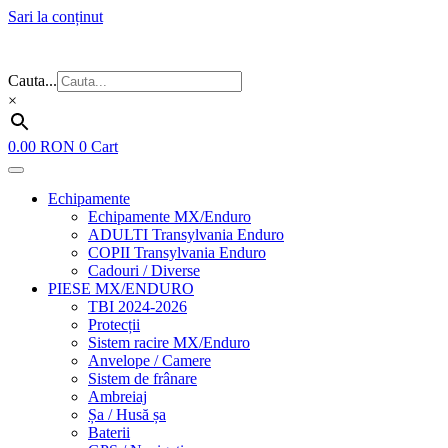
Sari la conținut
Flash Sale ⚡⚡⚡ – cele mai bune oferte de anul acesta!
Cauta...
×
0.00
RON
0
Cart
Echipamente
Echipamente MX/Enduro
ADULTI Transylvania Enduro
COPII Transylvania Enduro
Cadouri / Diverse
PIESE MX/ENDURO
TBI 2024-2026
Protecții
Sistem racire MX/Enduro
Anvelope / Camere
Sistem de frânare
Ambreiaj
Șa / Husă șa
Baterii