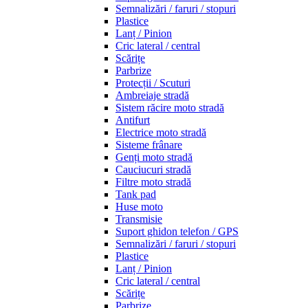
Semnalizări / faruri / stopuri
Plastice
Lanț / Pinion
Cric lateral / central
Scărițe
Parbrize
Protecții / Scuturi
Ambreiaje stradă
Sistem răcire moto stradă
Antifurt
Electrice moto stradă
Sisteme frânare
Genți moto stradă
Cauciucuri stradă
Filtre moto stradă
Tank pad
Huse moto
Transmisie
Suport ghidon telefon / GPS
Semnalizări / faruri / stopuri
Plastice
Lanț / Pinion
Cric lateral / central
Scărițe
Parbrize