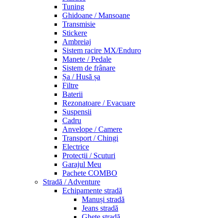
Tuning
Ghidoane / Mansoane
Transmisie
Stickere
Ambreiaj
Sistem racire MX/Enduro
Manete / Pedale
Sistem de frânare
Șa / Husă șa
Filtre
Baterii
Rezonatoare / Evacuare
Suspensii
Cadru
Anvelope / Camere
Transport / Chingi
Electrice
Protecții / Scuturi
Garajul Meu
Pachete COMBO
Stradă / Adventure
Echipamente stradă
Manuși stradă
Jeans stradă
Ghete stradă