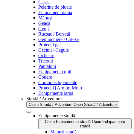
Casca
Pelerine de ploaie
Echipament damă
Mănuși
Geacă
Genți
Rucsac / Borsetă
Genunchiere / Orteze
Protecții gât
Căciuli / Cagule
Ochelari
Tricouri
Pantaloni
Echipament copii
Cotiere
Combo echipamente
Protecții | Armuri Moto
Echipamente iarnă
Stradă / Adventure
Close Stradă / Adventure
Open Stradă / Adventure
Echipamente stradă
Close Echipamente stradă
Open Echipamente
stradă
Manuși stradă