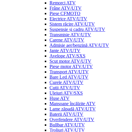
Remorci ATV
Frâne ATV/UTV
Piese CFMOTO
Electrice ATV/UTV
Sistem răcire ATV/UTV
Suspensie și cadru ATV/UTV
Transmisie ATV/UTV
Carene ATV/UTV
Admisie aer/benzină ATV/UTV
Jante ATV/UTV
Avelope ATV/SXS
Scut motor ATV/UTV
Piese motor ATV/UTV
Transport ATV/UTV
Bare Led ATV/UTV
Curele ATV/UTV
Cutii ATV/UTV
Uleiuri ATV/SXS
Huse ATV
Mansoane încălzite ATV
Lame zăpadă ATV/UTV
Baterii ATV/UTV
Overfendere ATV/UTV
Bullbar ATV/UTV
Troliuri ATV/UTV