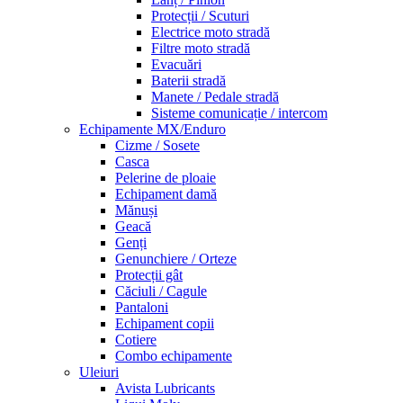
Protecții / Scuturi
Electrice moto stradă
Filtre moto stradă
Evacuări
Baterii stradă
Manete / Pedale stradă
Sisteme comunicație / intercom
Echipamente MX/Enduro
Cizme / Sosete
Casca
Pelerine de ploaie
Echipament damă
Mănuși
Geacă
Genți
Genunchiere / Orteze
Protecții gât
Căciuli / Cagule
Pantaloni
Echipament copii
Cotiere
Combo echipamente
Uleiuri
Avista Lubricants