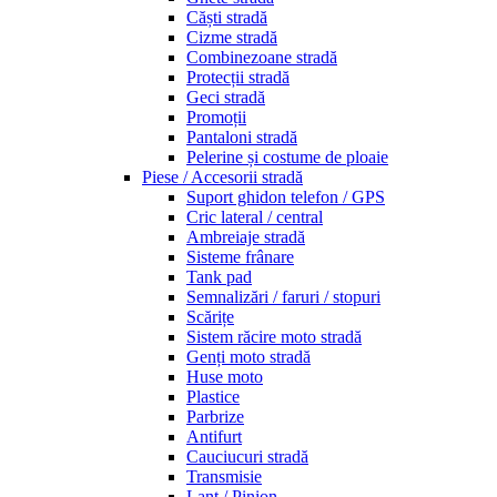
Căști stradă
Cizme stradă
Combinezoane stradă
Protecții stradă
Geci stradă
Promoții
Pantaloni stradă
Pelerine și costume de ploaie
Piese / Accesorii stradă
Suport ghidon telefon / GPS
Cric lateral / central
Ambreiaje stradă
Sisteme frânare
Tank pad
Semnalizări / faruri / stopuri
Scărițe
Sistem răcire moto stradă
Genți moto stradă
Huse moto
Plastice
Parbrize
Antifurt
Cauciucuri stradă
Transmisie
Lanț / Pinion