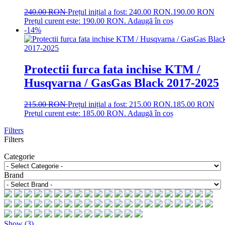
240.00
RON
Prețul inițial a fost: 240.00 RON.
190.00
RON
Prețul curent este: 190.00 RON.
Adaugă în coș
-14%
Protectii furca fata inchise KTM /
Husqvarna / GasGas Black 2017-2025
215.00
RON
Prețul inițial a fost: 215.00 RON.
185.00
RON
Prețul curent este: 185.00 RON.
Adaugă în coș
Filters
Filters
Categorie
Brand
Show
(
3
)