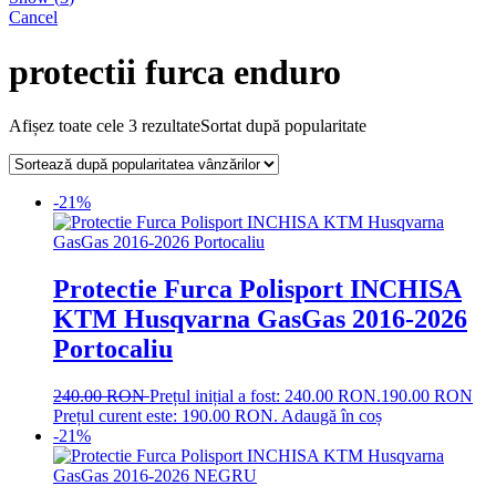
Cancel
protectii furca enduro
Afișez toate cele 3 rezultate
Sortat după popularitate
-21%
Protectie Furca Polisport INCHISA
KTM Husqvarna GasGas 2016-2026
Portocaliu
240.00
RON
Prețul inițial a fost: 240.00 RON.
190.00
RON
Prețul curent este: 190.00 RON.
Adaugă în coș
-21%