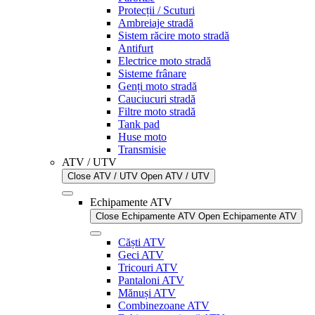
Protecții / Scuturi
Ambreiaje stradă
Sistem răcire moto stradă
Antifurt
Electrice moto stradă
Sisteme frânare
Genți moto stradă
Cauciucuri stradă
Filtre moto stradă
Tank pad
Huse moto
Transmisie
ATV / UTV
Close ATV / UTV
Open ATV / UTV
Echipamente ATV
Close Echipamente ATV
Open Echipamente ATV
Căști ATV
Geci ATV
Tricouri ATV
Pantaloni ATV
Mănuși ATV
Combinezoane ATV