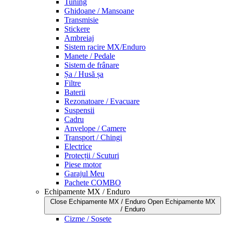
Tuning
Ghidoane / Mansoane
Transmisie
Stickere
Ambreiaj
Sistem racire MX/Enduro
Manete / Pedale
Sistem de frânare
Șa / Husă șa
Filtre
Baterii
Rezonatoare / Evacuare
Suspensii
Cadru
Anvelope / Camere
Transport / Chingi
Electrice
Protecții / Scuturi
Piese motor
Garajul Meu
Pachete COMBO
Echipamente MX / Enduro
Close Echipamente MX / Enduro
Open Echipamente MX
/ Enduro
Cizme / Sosete