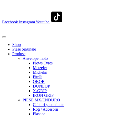
contact@transylvaniaenduro.ro
Facebook
Instagram
Youtube
+40 722 329 274
contact@transylvaniaenduro.ro
Shop
Piese originale
Produse
Anvelope moto
Plews Tyres
Metzeler
Michelin
Pirelli
OBOR
DUNLOP
X-GRIP
IRON GRIP
PIESE MX/ENDURO
Cabluri și conducte
Roți / Accesorii
Plastice