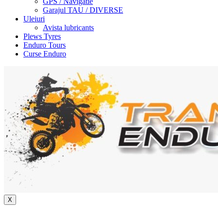
GPS / Navigatie
Garajul TAU / DIVERSE
Uleiuri
Avista lubricants
Plews Tyres
Enduro Tours
Curse Enduro
X
+40 722 329 274