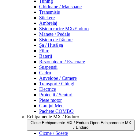
Tuning
Ghidoane / Mansoane
Transmisie
Stickere
Ambreiaj
Sistem racire MX/Enduro
Manete / Pedale
Sistem de frânare
Șa / Husă șa
Filtre
Baterii
Rezonatoare / Evacuare
Suspensii
Cadru
Anvelope / Camere
Transport / Chingi
Electrice
Protecții / Scuturi
Piese motor
Garajul Meu
Pachete COMBO
Echipamente MX / Enduro
Close Echipamente MX / Enduro
Open Echipamente MX
/ Enduro
Cizme / Sosete