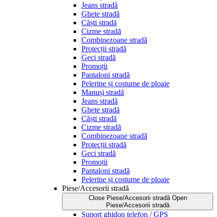
Jeans stradă
Ghete stradă
Căști stradă
Cizme stradă
Combinezoane stradă
Protecții stradă
Geci stradă
Promoții
Pantaloni stradă
Pelerine și costume de ploaie
Manuși stradă
Jeans stradă
Ghete stradă
Căști stradă
Cizme stradă
Combinezoane stradă
Protecții stradă
Geci stradă
Promoții
Pantaloni stradă
Pelerine și costume de ploaie
Piese/Accesorii stradă
Close Piese/Accesorii stradă
Open
Piese/Accesorii stradă
Suport ghidon telefon / GPS