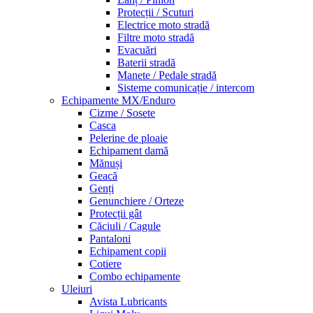
Protecții / Scuturi
Electrice moto stradă
Filtre moto stradă
Evacuări
Baterii stradă
Manete / Pedale stradă
Sisteme comunicație / intercom
Echipamente MX/Enduro
Cizme / Sosete
Casca
Pelerine de ploaie
Echipament damă
Mănuși
Geacă
Genți
Genunchiere / Orteze
Protecții gât
Căciuli / Cagule
Pantaloni
Echipament copii
Cotiere
Combo echipamente
Uleiuri
Avista Lubricants