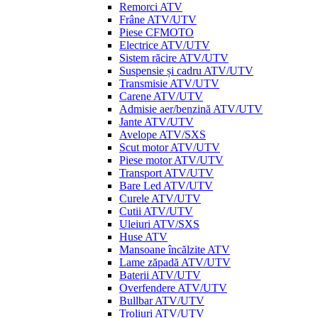
Remorci ATV
Frâne ATV/UTV
Piese CFMOTO
Electrice ATV/UTV
Sistem răcire ATV/UTV
Suspensie și cadru ATV/UTV
Transmisie ATV/UTV
Carene ATV/UTV
Admisie aer/benzină ATV/UTV
Jante ATV/UTV
Avelope ATV/SXS
Scut motor ATV/UTV
Piese motor ATV/UTV
Transport ATV/UTV
Bare Led ATV/UTV
Curele ATV/UTV
Cutii ATV/UTV
Uleiuri ATV/SXS
Huse ATV
Mansoane încălzite ATV
Lame zăpadă ATV/UTV
Baterii ATV/UTV
Overfendere ATV/UTV
Bullbar ATV/UTV
Troliuri ATV/UTV