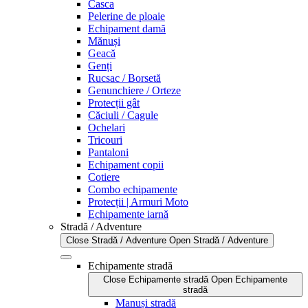
Casca
Pelerine de ploaie
Echipament damă
Mănuși
Geacă
Genți
Rucsac / Borsetă
Genunchiere / Orteze
Protecții gât
Căciuli / Cagule
Ochelari
Tricouri
Pantaloni
Echipament copii
Cotiere
Combo echipamente
Protecții | Armuri Moto
Echipamente iarnă
Stradă / Adventure
Close Stradă / Adventure
Open Stradă / Adventure
Echipamente stradă
Close Echipamente stradă
Open Echipamente
stradă
Manuși stradă