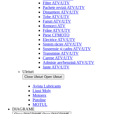
Filtre ATV/UTV
Pachete revizii ATV/UTV
Distanțiere ATV/UTV
Tobe ATV/UTV
Faruri ATV/UTV
Remorci ATV
Frâne ATV/UTV
Piese CFMOTO
Electrice ATV/UTV
Sistem răcire ATV/UTV
Suspensie și cadru ATV/UTV
Transmisie ATV/UTV
Carene ATV/UTV
Admisie aer/benzină ATV/UTV
Jante ATV/UTV
Uleiuri
Close Uleiuri
Open Uleiuri
Avista Lubricants
Liqui Moly
Motorex
Putoline
MOTUL
DIAGRAME