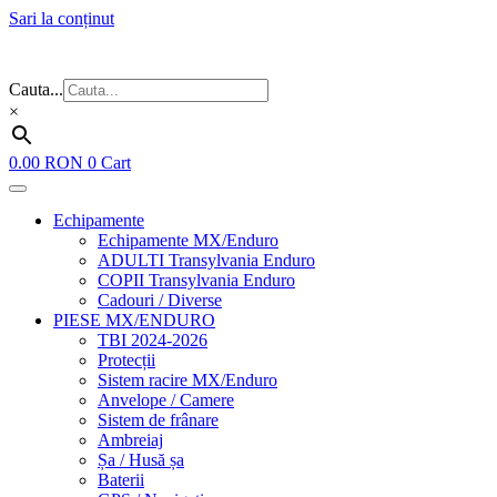
Sari la conținut
Flash Sale ⚡⚡⚡ – cele mai bune oferte de anul acesta!
Cauta...
×
0.00
RON
0
Cart
Echipamente
Echipamente MX/Enduro
ADULTI Transylvania Enduro
COPII Transylvania Enduro
Cadouri / Diverse
PIESE MX/ENDURO
TBI 2024-2026
Protecții
Sistem racire MX/Enduro
Anvelope / Camere
Sistem de frânare
Ambreiaj
Șa / Husă șa
Baterii