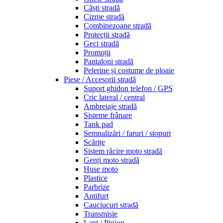
Căști stradă
Cizme stradă
Combinezoane stradă
Protecții stradă
Geci stradă
Promoții
Pantaloni stradă
Pelerine și costume de ploaie
Piese / Accesorii stradă
Suport ghidon telefon / GPS
Cric lateral / central
Ambreiaje stradă
Sisteme frânare
Tank pad
Semnalizări / faruri / stopuri
Scărițe
Sistem răcire moto stradă
Genți moto stradă
Huse moto
Plastice
Parbrize
Antifurt
Cauciucuri stradă
Transmisie
Lanț / Pinion