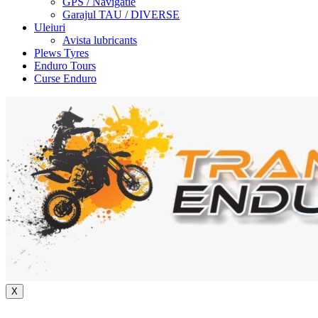
GPS / Navigatie
Garajul TAU / DIVERSE
Uleiuri
Avista lubricants
Plews Tyres
Enduro Tours
Curse Enduro
X
+40 722 329 274