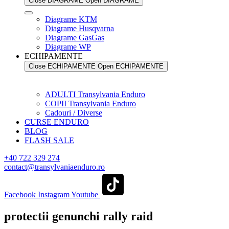
Close DIAGRAME
Open DIAGRAME
Diagrame KTM
Diagrame Husqvarna
Diagrame GasGas
Diagrame WP
ECHIPAMENTE
Close ECHIPAMENTE
Open ECHIPAMENTE
ADULTI Transylvania Enduro
COPII Transylvania Enduro
Cadouri / Diverse
CURSE ENDURO
BLOG
FLASH SALE
+40 722 329 274
contact@transylvaniaenduro.ro
Facebook
Instagram
Youtube
protectii genunchi rally raid