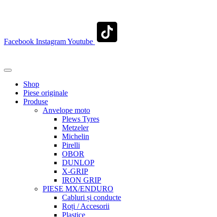
contact@transylvaniaenduro.ro
Facebook
Instagram
Youtube
+40 722 329 274
contact@transylvaniaenduro.ro
Shop
Piese originale
Produse
Anvelope moto
Plews Tyres
Metzeler
Michelin
Pirelli
OBOR
DUNLOP
X-GRIP
IRON GRIP
PIESE MX/ENDURO
Cabluri și conducte
Roți / Accesorii
Plastice