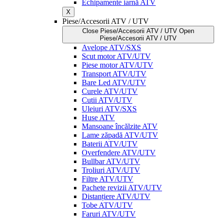
Echipamente iarnă ATV
X
Piese/Accesorii ATV / UTV
Close Piese/Accesorii ATV / UTV
Open
Piese/Accesorii ATV / UTV
Avelope ATV/SXS
Scut motor ATV/UTV
Piese motor ATV/UTV
Transport ATV/UTV
Bare Led ATV/UTV
Curele ATV/UTV
Cutii ATV/UTV
Uleiuri ATV/SXS
Huse ATV
Mansoane încălzite ATV
Lame zăpadă ATV/UTV
Baterii ATV/UTV
Overfendere ATV/UTV
Bullbar ATV/UTV
Troliuri ATV/UTV
Filtre ATV/UTV
Pachete revizii ATV/UTV
Distanțiere ATV/UTV
Tobe ATV/UTV
Faruri ATV/UTV