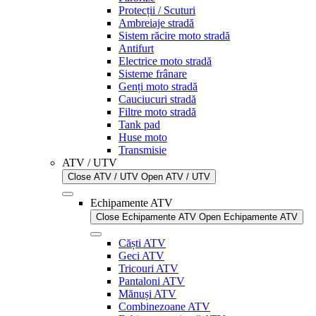
Protecții / Scuturi
Ambreiaje stradă
Sistem răcire moto stradă
Antifurt
Electrice moto stradă
Sisteme frânare
Genți moto stradă
Cauciucuri stradă
Filtre moto stradă
Tank pad
Huse moto
Transmisie
ATV / UTV
Close ATV / UTV
Open ATV / UTV
Echipamente ATV
Close Echipamente ATV
Open Echipamente ATV
Căști ATV
Geci ATV
Tricouri ATV
Pantaloni ATV
Mănuși ATV
Combinezoane ATV