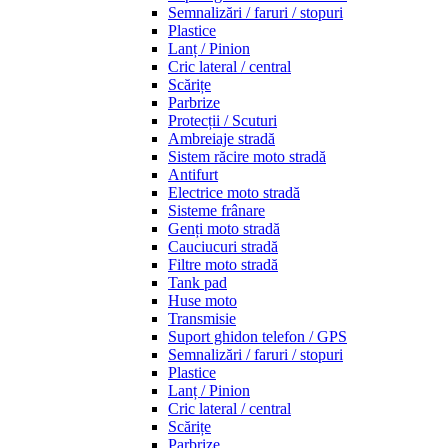
Semnalizări / faruri / stopuri
Plastice
Lanț / Pinion
Cric lateral / central
Scărițe
Parbrize
Protecții / Scuturi
Ambreiaje stradă
Sistem răcire moto stradă
Antifurt
Electrice moto stradă
Sisteme frânare
Genți moto stradă
Cauciucuri stradă
Filtre moto stradă
Tank pad
Huse moto
Transmisie
Suport ghidon telefon / GPS
Semnalizări / faruri / stopuri
Plastice
Lanț / Pinion
Cric lateral / central
Scărițe
Parbrize