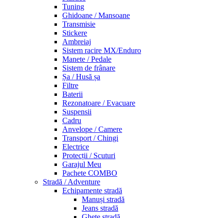
Tuning
Ghidoane / Mansoane
Transmisie
Stickere
Ambreiaj
Sistem racire MX/Enduro
Manete / Pedale
Sistem de frânare
Șa / Husă șa
Filtre
Baterii
Rezonatoare / Evacuare
Suspensii
Cadru
Anvelope / Camere
Transport / Chingi
Electrice
Protecții / Scuturi
Garajul Meu
Pachete COMBO
Stradă / Adventure
Echipamente stradă
Manuși stradă
Jeans stradă
Ghete stradă