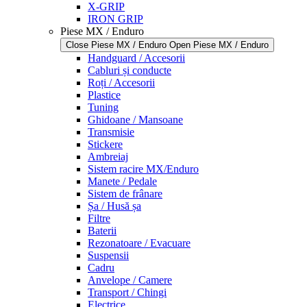
X-GRIP
IRON GRIP
Piese MX / Enduro
Close Piese MX / Enduro
Open Piese MX / Enduro
Handguard / Accesorii
Cabluri și conducte
Roți / Accesorii
Plastice
Tuning
Ghidoane / Mansoane
Transmisie
Stickere
Ambreiaj
Sistem racire MX/Enduro
Manete / Pedale
Sistem de frânare
Șa / Husă șa
Filtre
Baterii
Rezonatoare / Evacuare
Suspensii
Cadru
Anvelope / Camere
Transport / Chingi
Electrice