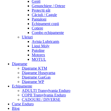
Genți
Genunchiere / Orteze
Protecții gât
Căciuli / Cagule
Pantaloni
Echipament copii
Cotiere
Combo echipamente
Uleiuri
Avista Lubricants
Liqui Moly
Putoline
Motorex
MOTUL
Diagrame
Diagrame KTM
Diagrame Husqvarna
Diagrame GasGas
Diagrame WP
Echipamente
ADULTI Transylvania Enduro
COPII Transylvania Enduro
CADOURI / DIVERSE
Curse Enduro
Blog