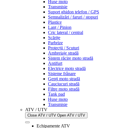
Huse moto
Transmisie
Suport ghidon telefon / GPS
Semnalizări / faruri / stopuri
Plastice
Lanț / Pinion
Cric lateral / central
Scărițe
Parbrize
Protecții / Scuturi
Ambreiaje stradă
Sistem răcire moto stradă
Antifurt
Electrice moto stradă
Sisteme frânare
Genți moto stradă
Cauciucuri stradă
Filtre moto stradă
Tank pad
Huse moto
Transmisie
ATV / UTV
Close ATV / UTV
Open ATV / UTV
Echipamente ATV