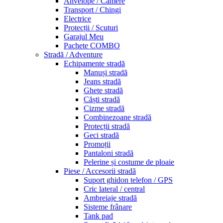
Anvelope / Camere
Transport / Chingi
Electrice
Protecții / Scuturi
Garajul Meu
Pachete COMBO
Stradă / Adventure
Echipamente stradă
Manuși stradă
Jeans stradă
Ghete stradă
Căști stradă
Cizme stradă
Combinezoane stradă
Protecții stradă
Geci stradă
Promoții
Pantaloni stradă
Pelerine și costume de ploaie
Piese / Accesorii stradă
Suport ghidon telefon / GPS
Cric lateral / central
Ambreiaje stradă
Sisteme frânare
Tank pad