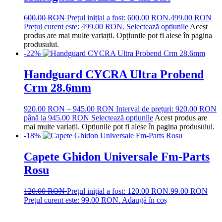
600.00
RON
Prețul inițial a fost: 600.00 RON.
499.00
RON
Prețul curent este: 499.00 RON.
Selectează opțiunile
Acest
produs are mai multe variații. Opțiunile pot fi alese în pagina
produsului.
-22%
Handguard CYCRA Ultra Probend
Crm 28.6mm
920.00
RON
–
945.00
RON
Interval de prețuri: 920.00 RON
până la 945.00 RON
Selectează opțiunile
Acest produs are
mai multe variații. Opțiunile pot fi alese în pagina produsului.
-18%
Capete Ghidon Universale Fm-Parts
Rosu
120.00
RON
Prețul inițial a fost: 120.00 RON.
99.00
RON
Prețul curent este: 99.00 RON.
Adaugă în coș