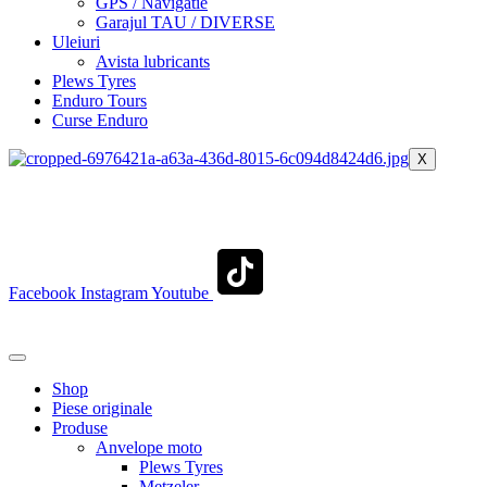
GPS / Navigatie
Garajul TAU / DIVERSE
Uleiuri
Avista lubricants
Plews Tyres
Enduro Tours
Curse Enduro
X
+40 722 329 274
contact@transylvaniaenduro.ro
Facebook
Instagram
Youtube
+40 722 329 274
contact@transylvaniaenduro.ro
Shop
Piese originale
Produse
Anvelope moto
Plews Tyres
Metzeler