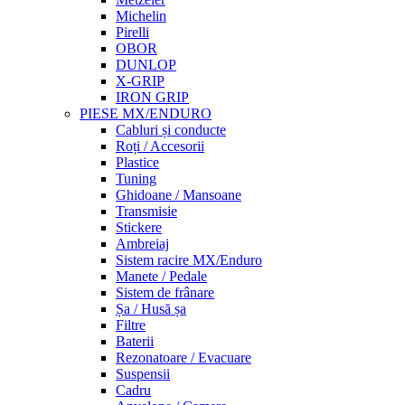
Michelin
Pirelli
OBOR
DUNLOP
X-GRIP
IRON GRIP
PIESE MX/ENDURO
Cabluri și conducte
Roți / Accesorii
Plastice
Tuning
Ghidoane / Mansoane
Transmisie
Stickere
Ambreiaj
Sistem racire MX/Enduro
Manete / Pedale
Sistem de frânare
Șa / Husă șa
Filtre
Baterii
Rezonatoare / Evacuare
Suspensii
Cadru