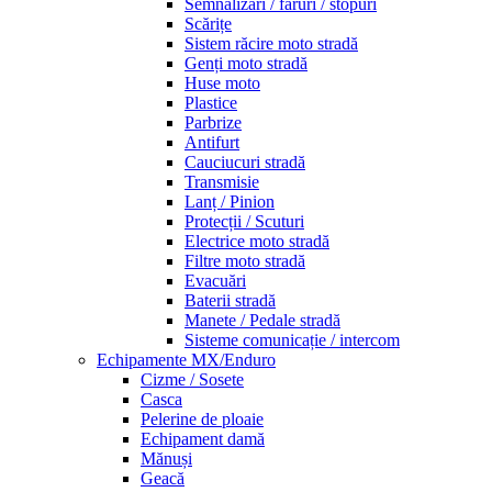
Semnalizări / faruri / stopuri
Scărițe
Sistem răcire moto stradă
Genți moto stradă
Huse moto
Plastice
Parbrize
Antifurt
Cauciucuri stradă
Transmisie
Lanț / Pinion
Protecții / Scuturi
Electrice moto stradă
Filtre moto stradă
Evacuări
Baterii stradă
Manete / Pedale stradă
Sisteme comunicație / intercom
Echipamente MX/Enduro
Cizme / Sosete
Casca
Pelerine de ploaie
Echipament damă
Mănuși
Geacă