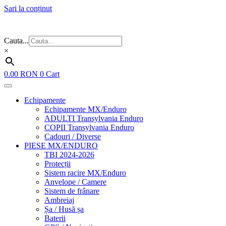
Sari la conținut
Flash Sale ⚡⚡⚡ – cele mai bune oferte de anul acesta!
Cauta...
×
0.00
RON
0
Cart
Echipamente
Echipamente MX/Enduro
ADULTI Transylvania Enduro
COPII Transylvania Enduro
Cadouri / Diverse
PIESE MX/ENDURO
TBI 2024-2026
Protecții
Sistem racire MX/Enduro
Anvelope / Camere
Sistem de frânare
Ambreiaj
Șa / Husă șa
Baterii