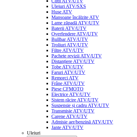
Cutii ATV/UTV
Uleiuri ATV/SXS
Huse ATV
Mansoane încălzite ATV
Lame zăpadă ATV/UTV
Baterii ATV/UTV
Overfendere ATV/UTV
Bullbar ATV/UTV
Troliuri ATV/UTV
Filtre ATV/UTV
Pachete revizii ATV/UTV
Distanțiere ATV/UTV
Tobe ATV/UTV
Faruri ATV/UTV
Remorci ATV
Frâne ATV/UTV
Piese CFMOTO
Electrice ATV/UTV
Sistem răcire ATV/UTV
Suspensie și cadru ATV/UTV
Transmisie ATV/UTV
Carene ATV/UTV
Admisie aer/benzină ATV/UTV
Jante ATV/UTV
Uleiuri