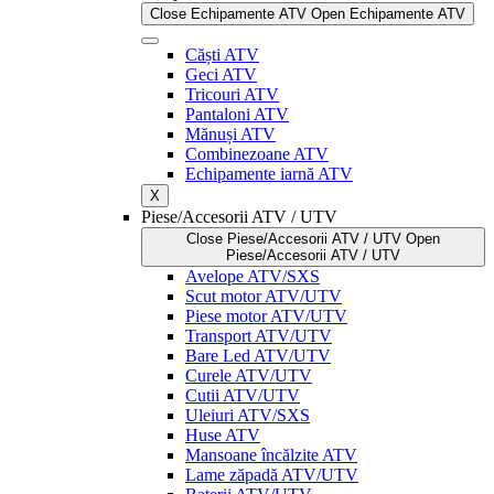
Close Echipamente ATV
Open Echipamente ATV
Căști ATV
Geci ATV
Tricouri ATV
Pantaloni ATV
Mănuși ATV
Combinezoane ATV
Echipamente iarnă ATV
X
Piese/Accesorii ATV / UTV
Close Piese/Accesorii ATV / UTV
Open
Piese/Accesorii ATV / UTV
Avelope ATV/SXS
Scut motor ATV/UTV
Piese motor ATV/UTV
Transport ATV/UTV
Bare Led ATV/UTV
Curele ATV/UTV
Cutii ATV/UTV
Uleiuri ATV/SXS
Huse ATV
Mansoane încălzite ATV
Lame zăpadă ATV/UTV