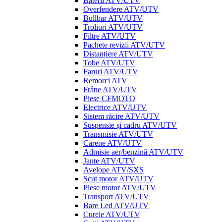
Baterii ATV/UTV
Overfendere ATV/UTV
Bullbar ATV/UTV
Troliuri ATV/UTV
Filtre ATV/UTV
Pachete revizii ATV/UTV
Distanțiere ATV/UTV
Tobe ATV/UTV
Faruri ATV/UTV
Remorci ATV
Frâne ATV/UTV
Piese CFMOTO
Electrice ATV/UTV
Sistem răcire ATV/UTV
Suspensie și cadru ATV/UTV
Transmisie ATV/UTV
Carene ATV/UTV
Admisie aer/benzină ATV/UTV
Jante ATV/UTV
Avelope ATV/SXS
Scut motor ATV/UTV
Piese motor ATV/UTV
Transport ATV/UTV
Bare Led ATV/UTV
Curele ATV/UTV