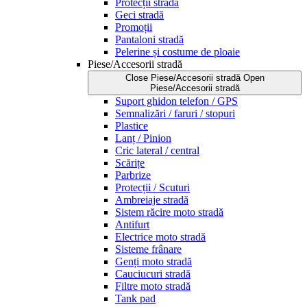
Protecții stradă
Geci stradă
Promoții
Pantaloni stradă
Pelerine și costume de ploaie
Piese/Accesorii stradă
Close Piese/Accesorii stradă
Open
Piese/Accesorii stradă
Suport ghidon telefon / GPS
Semnalizări / faruri / stopuri
Plastice
Lanț / Pinion
Cric lateral / central
Scărițe
Parbrize
Protecții / Scuturi
Ambreiaje stradă
Sistem răcire moto stradă
Antifurt
Electrice moto stradă
Sisteme frânare
Genți moto stradă
Cauciucuri stradă
Filtre moto stradă
Tank pad