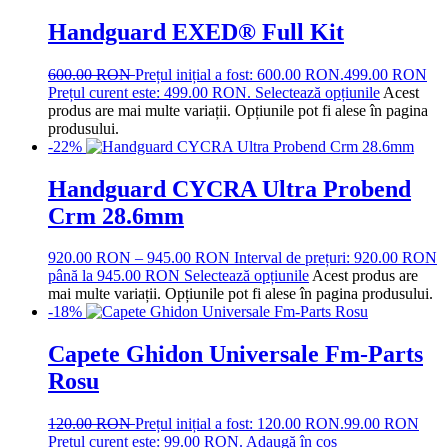
Handguard EXED® Full Kit
600.00
RON
Prețul inițial a fost: 600.00 RON.
499.00
RON
Prețul curent este: 499.00 RON.
Selectează opțiunile
Acest
produs are mai multe variații. Opțiunile pot fi alese în pagina
produsului.
-22%
Handguard CYCRA Ultra Probend
Crm 28.6mm
920.00
RON
–
945.00
RON
Interval de prețuri: 920.00 RON
până la 945.00 RON
Selectează opțiunile
Acest produs are
mai multe variații. Opțiunile pot fi alese în pagina produsului.
-18%
Capete Ghidon Universale Fm-Parts
Rosu
120.00
RON
Prețul inițial a fost: 120.00 RON.
99.00
RON
Prețul curent este: 99.00 RON.
Adaugă în coș