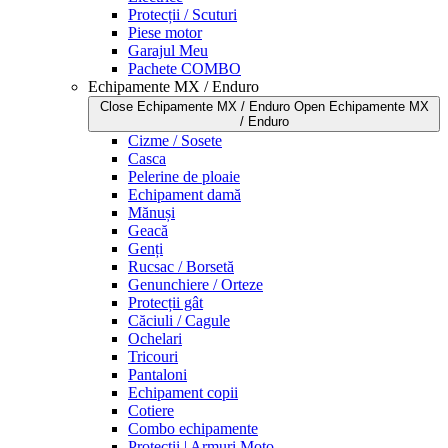
Protecții / Scuturi
Piese motor
Garajul Meu
Pachete COMBO
Echipamente MX / Enduro
Close Echipamente MX / Enduro
Open Echipamente MX
/ Enduro
Cizme / Sosete
Casca
Pelerine de ploaie
Echipament damă
Mănuși
Geacă
Genți
Rucsac / Borsetă
Genunchiere / Orteze
Protecții gât
Căciuli / Cagule
Ochelari
Tricouri
Pantaloni
Echipament copii
Cotiere
Combo echipamente
Protecții | Armuri Moto