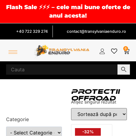
Flash Sale ⚡⚡⚡ – cele mai bune oferte de
anul acesta!
+40 722 329 274
contact@transylvaniaenduro.ro
0
PROTECTII
OFFROAD
Afișez singurul rezultat
Categorie
-32%