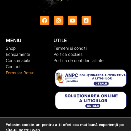
MENIU
UTILE
Shop
Termeni si conditii
Echipamente
Politica cookies
Consumabile
Politica de confidentialitate
Contact
Formular Retur
CONTACT
Folosim cookie-uri pentru a-ți oferi cea mai bună experiență pe
site-ul nostru web.
Adresa:
Str. Rasaritului, nr. 100, Cluj-Napoca, Cluj