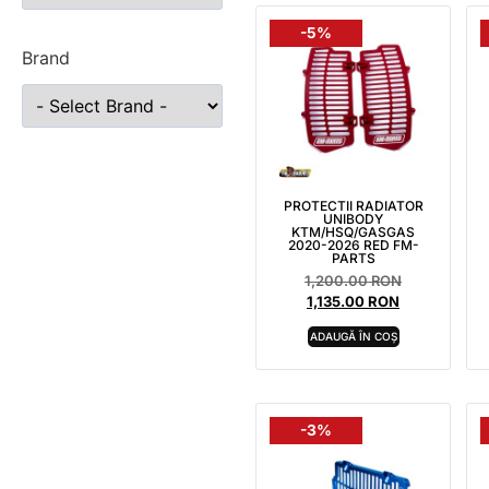
-5%
Brand
PROTECTII RADIATOR
UNIBODY
KTM/HSQ/GASGAS
2020-2026 RED FM-
PARTS
1,200.00
RON
1,135.00
RON
ADAUGĂ ÎN COȘ
-3%