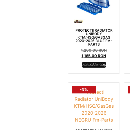
PROTECTII RADIATOR
UNIBODY
KTM/HSQ/GASGAS
2020-2026 BLUE FM-
PARTS
1,200.00
RON
1,165.00
RON
ADAUGĂ ÎN COȘ
-3%