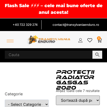
Flash Sale ⚡⚡⚡ – cele mai bune oferte de
anul acesta!
+40 722 329 274
contact@transylvaniaenduro.ro
0
PROTECȚII
RADIATOR
GASGAS
2020
Afișez toate cele 7 rezultate
Categorie