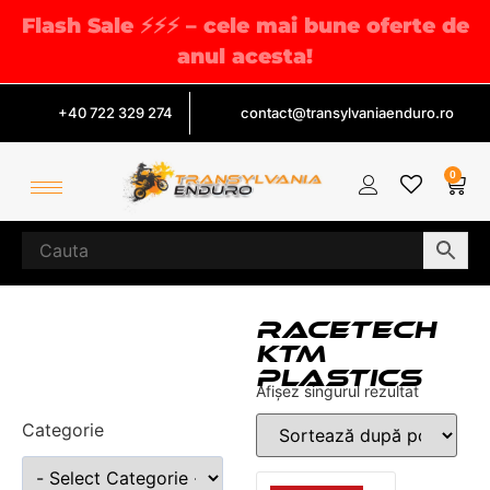
Flash Sale ⚡⚡⚡ – cele mai bune oferte de
anul acesta!
+40 722 329 274
contact@transylvaniaenduro.ro
0
RACETECH
KTM
PLASTICS
Afișez singurul rezultat
Categorie