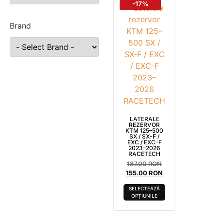
-17%
Brand
LATERALE
REZERVOR
KTM 125–500
SX / SX-F /
EXC / EXC-F
2023–2026
RACETECH
187.00
RON
155.00
RON
SELECTEAZĂ
OPȚIUNILE