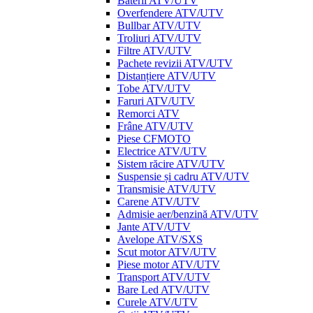
Baterii ATV/UTV
Overfendere ATV/UTV
Bullbar ATV/UTV
Troliuri ATV/UTV
Filtre ATV/UTV
Pachete revizii ATV/UTV
Distanțiere ATV/UTV
Tobe ATV/UTV
Faruri ATV/UTV
Remorci ATV
Frâne ATV/UTV
Piese CFMOTO
Electrice ATV/UTV
Sistem răcire ATV/UTV
Suspensie și cadru ATV/UTV
Transmisie ATV/UTV
Carene ATV/UTV
Admisie aer/benzină ATV/UTV
Jante ATV/UTV
Avelope ATV/SXS
Scut motor ATV/UTV
Piese motor ATV/UTV
Transport ATV/UTV
Bare Led ATV/UTV
Curele ATV/UTV