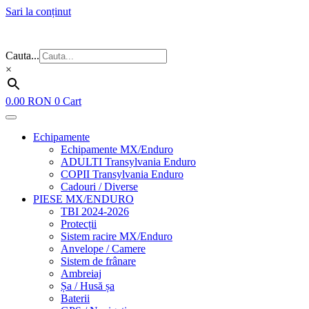
Sari la conținut
Flash Sale ⚡⚡⚡ – cele mai bune oferte de anul acesta!
Cauta...
×
0.00
RON
0
Cart
Echipamente
Echipamente MX/Enduro
ADULTI Transylvania Enduro
COPII Transylvania Enduro
Cadouri / Diverse
PIESE MX/ENDURO
TBI 2024-2026
Protecții
Sistem racire MX/Enduro
Anvelope / Camere
Sistem de frânare
Ambreiaj
Șa / Husă șa
Baterii