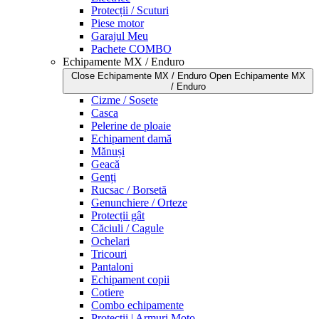
Protecții / Scuturi
Piese motor
Garajul Meu
Pachete COMBO
Echipamente MX / Enduro
Close Echipamente MX / Enduro
Open Echipamente MX
/ Enduro
Cizme / Sosete
Casca
Pelerine de ploaie
Echipament damă
Mănuși
Geacă
Genți
Rucsac / Borsetă
Genunchiere / Orteze
Protecții gât
Căciuli / Cagule
Ochelari
Tricouri
Pantaloni
Echipament copii
Cotiere
Combo echipamente
Protecții | Armuri Moto