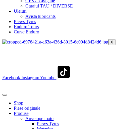
GPS / Navigatie
Garajul TAU / DIVERSE
Uleiuri
Avista lubricants
Plews Tyres
Enduro Tours
Curse Enduro
X
+40 722 329 274
contact@transylvaniaenduro.ro
Facebook
Instagram
Youtube
+40 722 329 274
contact@transylvaniaenduro.ro
Shop
Piese originale
Produse
Anvelope moto
Plews Tyres
Metzeler