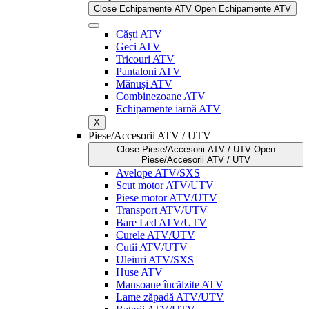
Close Echipamente ATV
Open Echipamente ATV
Căști ATV
Geci ATV
Tricouri ATV
Pantaloni ATV
Mănuși ATV
Combinezoane ATV
Echipamente iarnă ATV
X
Piese/Accesorii ATV / UTV
Close Piese/Accesorii ATV / UTV
Open
Piese/Accesorii ATV / UTV
Avelope ATV/SXS
Scut motor ATV/UTV
Piese motor ATV/UTV
Transport ATV/UTV
Bare Led ATV/UTV
Curele ATV/UTV
Cutii ATV/UTV
Uleiuri ATV/SXS
Huse ATV
Mansoane încălzite ATV
Lame zăpadă ATV/UTV