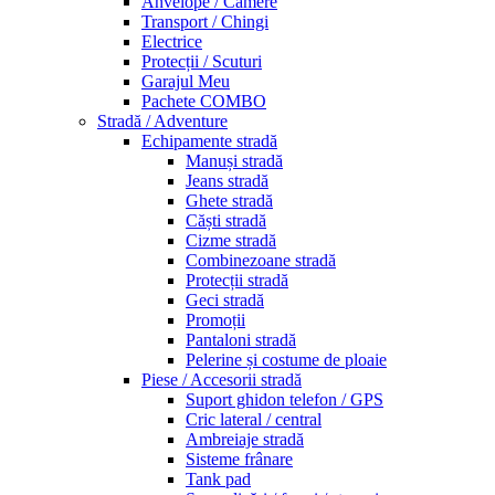
Anvelope / Camere
Transport / Chingi
Electrice
Protecții / Scuturi
Garajul Meu
Pachete COMBO
Stradă / Adventure
Echipamente stradă
Manuși stradă
Jeans stradă
Ghete stradă
Căști stradă
Cizme stradă
Combinezoane stradă
Protecții stradă
Geci stradă
Promoții
Pantaloni stradă
Pelerine și costume de ploaie
Piese / Accesorii stradă
Suport ghidon telefon / GPS
Cric lateral / central
Ambreiaje stradă
Sisteme frânare
Tank pad