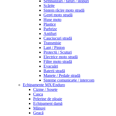
Semnalizări / faruri / stopuri
Scărițe
Sistem răcire moto stradă
Genți moto stradă
Huse moto
Plastice
Parbrize
Antifurt
Cauciucuri stradă
Transmisie
Lanț / Pinion
Protecții / Scuturi
Electrice moto stradă
Filtre moto stradă
Evacuări
Baterii stradă
Manete / Pedale stradă
Sisteme comunicație / intercom
Echipamente MX/Enduro
Cizme / Sosete
Casca
Pelerine de ploaie
Echipament damă
Mănuși
Geacă