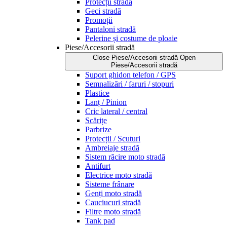
Protecții stradă
Geci stradă
Promoții
Pantaloni stradă
Pelerine și costume de ploaie
Piese/Accesorii stradă
Close Piese/Accesorii stradă
Open
Piese/Accesorii stradă
Suport ghidon telefon / GPS
Semnalizări / faruri / stopuri
Plastice
Lanț / Pinion
Cric lateral / central
Scărițe
Parbrize
Protecții / Scuturi
Ambreiaje stradă
Sistem răcire moto stradă
Antifurt
Electrice moto stradă
Sisteme frânare
Genți moto stradă
Cauciucuri stradă
Filtre moto stradă
Tank pad