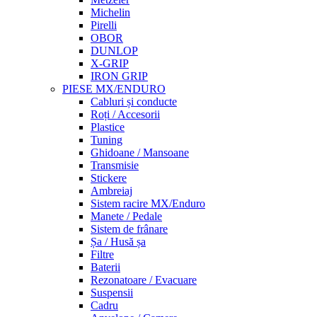
Michelin
Pirelli
OBOR
DUNLOP
X-GRIP
IRON GRIP
PIESE MX/ENDURO
Cabluri și conducte
Roți / Accesorii
Plastice
Tuning
Ghidoane / Mansoane
Transmisie
Stickere
Ambreiaj
Sistem racire MX/Enduro
Manete / Pedale
Sistem de frânare
Șa / Husă șa
Filtre
Baterii
Rezonatoare / Evacuare
Suspensii
Cadru