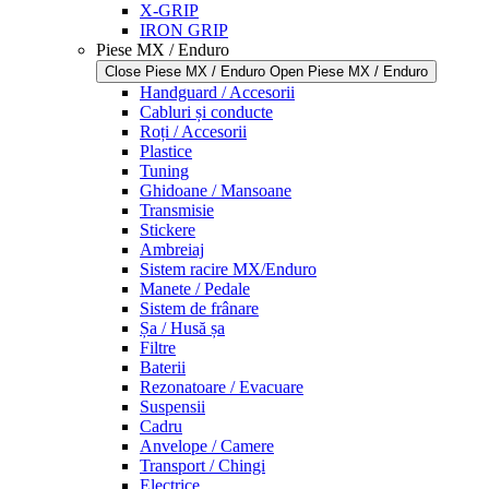
X-GRIP
IRON GRIP
Piese MX / Enduro
Close Piese MX / Enduro
Open Piese MX / Enduro
Handguard / Accesorii
Cabluri și conducte
Roți / Accesorii
Plastice
Tuning
Ghidoane / Mansoane
Transmisie
Stickere
Ambreiaj
Sistem racire MX/Enduro
Manete / Pedale
Sistem de frânare
Șa / Husă șa
Filtre
Baterii
Rezonatoare / Evacuare
Suspensii
Cadru
Anvelope / Camere
Transport / Chingi
Electrice