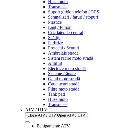
Huse moto
Transmisie
Suport ghidon telefon / GPS
Semnalizări / faruri / stopuri
Plastice
Lanț / Pinion
Cric lateral / central
Scărițe
Parbrize
Protecții / Scuturi
Ambreiaje stradă
Sistem răcire moto stradă
Antifurt
Electrice moto stradă
Sisteme frânare
Genți moto stradă
Cauciucuri stradă
Filtre moto stradă
Tank pad
Huse moto
Transmisie
ATV / UTV
Close ATV / UTV
Open ATV / UTV
Echipamente ATV