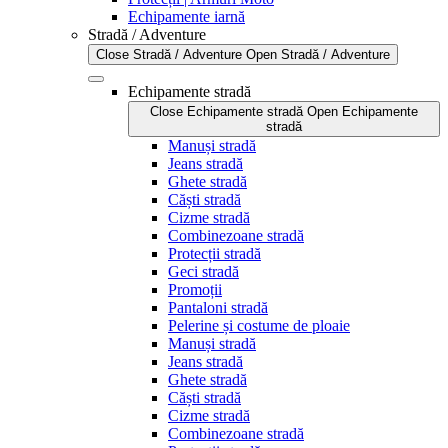
Echipamente iarnă
Stradă / Adventure
Close Stradă / Adventure
Open Stradă / Adventure
Echipamente stradă
Close Echipamente stradă
Open Echipamente
stradă
Manuși stradă
Jeans stradă
Ghete stradă
Căști stradă
Cizme stradă
Combinezoane stradă
Protecții stradă
Geci stradă
Promoții
Pantaloni stradă
Pelerine și costume de ploaie
Manuși stradă
Jeans stradă
Ghete stradă
Căști stradă
Cizme stradă
Combinezoane stradă