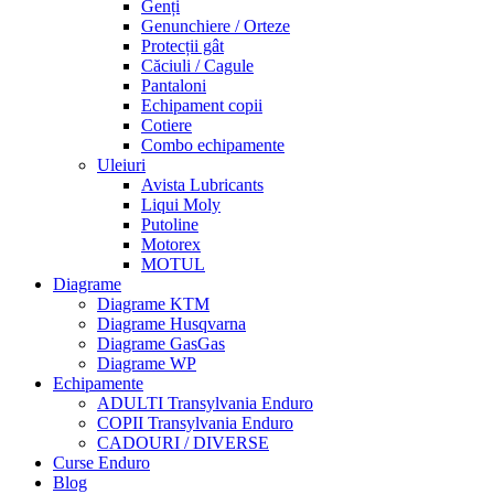
Genți
Genunchiere / Orteze
Protecții gât
Căciuli / Cagule
Pantaloni
Echipament copii
Cotiere
Combo echipamente
Uleiuri
Avista Lubricants
Liqui Moly
Putoline
Motorex
MOTUL
Diagrame
Diagrame KTM
Diagrame Husqvarna
Diagrame GasGas
Diagrame WP
Echipamente
ADULTI Transylvania Enduro
COPII Transylvania Enduro
CADOURI / DIVERSE
Curse Enduro
Blog