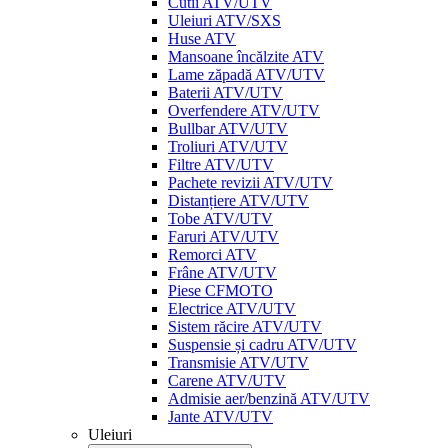
Cutii ATV/UTV
Uleiuri ATV/SXS
Huse ATV
Mansoane încălzite ATV
Lame zăpadă ATV/UTV
Baterii ATV/UTV
Overfendere ATV/UTV
Bullbar ATV/UTV
Troliuri ATV/UTV
Filtre ATV/UTV
Pachete revizii ATV/UTV
Distanțiere ATV/UTV
Tobe ATV/UTV
Faruri ATV/UTV
Remorci ATV
Frâne ATV/UTV
Piese CFMOTO
Electrice ATV/UTV
Sistem răcire ATV/UTV
Suspensie și cadru ATV/UTV
Transmisie ATV/UTV
Carene ATV/UTV
Admisie aer/benzină ATV/UTV
Jante ATV/UTV
Uleiuri