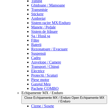
Tuning
Ghidoane / Mansoane
Transmisie
Stickere
Ambreiaj
Sistem racire MX/Enduro
Manete / Pedale
Sistem de frânare
Șa / Husă șa
Filtre
Baterii
Rezonatoare / Evacuare
Suspensii
Cadru
Anvelope / Camere
Transport / Chingi
Electrice
Protecții / Scuturi
Piese motor
Garajul Meu
Pachete COMBO
Echipamente MX / Enduro
Close Echipamente MX / Enduro
Open Echipamente MX
/ Enduro
Cizme / Sosete