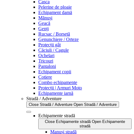
Casca
Pelerine de ploaie
Echipament damă
Mănuși
Geacă
Genți
Rucsac / Borsetă
Genunchiere / Orteze
Protecții gât
Căciuli / Cagule
Ochelari
Tricouri
Pantaloni
Echipament copii
Cotiere
Combo echipamente
Protecții | Armuri Moto
Echipamente iarnă
Stradă / Adventure
Close Stradă / Adventure
Open Stradă / Adventure
Echipamente stradă
Close Echipamente stradă
Open Echipamente
stradă
Manuși stradă