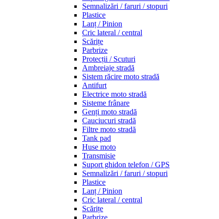
Semnalizări / faruri / stopuri
Plastice
Lanț / Pinion
Cric lateral / central
Scărițe
Parbrize
Protecții / Scuturi
Ambreiaje stradă
Sistem răcire moto stradă
Antifurt
Electrice moto stradă
Sisteme frânare
Genți moto stradă
Cauciucuri stradă
Filtre moto stradă
Tank pad
Huse moto
Transmisie
Suport ghidon telefon / GPS
Semnalizări / faruri / stopuri
Plastice
Lanț / Pinion
Cric lateral / central
Scărițe
Parbrize