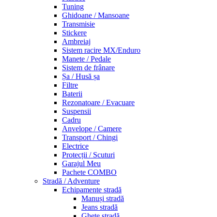
Tuning
Ghidoane / Mansoane
Transmisie
Stickere
Ambreiaj
Sistem racire MX/Enduro
Manete / Pedale
Sistem de frânare
Șa / Husă șa
Filtre
Baterii
Rezonatoare / Evacuare
Suspensii
Cadru
Anvelope / Camere
Transport / Chingi
Electrice
Protecții / Scuturi
Garajul Meu
Pachete COMBO
Stradă / Adventure
Echipamente stradă
Manuși stradă
Jeans stradă
Ghete stradă