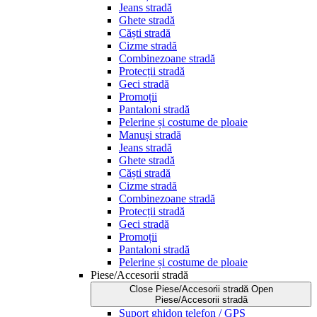
Jeans stradă
Ghete stradă
Căști stradă
Cizme stradă
Combinezoane stradă
Protecții stradă
Geci stradă
Promoții
Pantaloni stradă
Pelerine și costume de ploaie
Manuși stradă
Jeans stradă
Ghete stradă
Căști stradă
Cizme stradă
Combinezoane stradă
Protecții stradă
Geci stradă
Promoții
Pantaloni stradă
Pelerine și costume de ploaie
Piese/Accesorii stradă
Close Piese/Accesorii stradă
Open
Piese/Accesorii stradă
Suport ghidon telefon / GPS