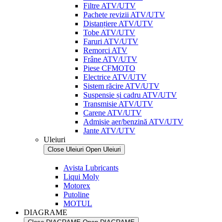
Filtre ATV/UTV
Pachete revizii ATV/UTV
Distanțiere ATV/UTV
Tobe ATV/UTV
Faruri ATV/UTV
Remorci ATV
Frâne ATV/UTV
Piese CFMOTO
Electrice ATV/UTV
Sistem răcire ATV/UTV
Suspensie și cadru ATV/UTV
Transmisie ATV/UTV
Carene ATV/UTV
Admisie aer/benzină ATV/UTV
Jante ATV/UTV
Uleiuri
Close Uleiuri
Open Uleiuri
Avista Lubricants
Liqui Moly
Motorex
Putoline
MOTUL
DIAGRAME