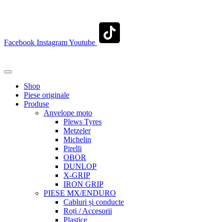
contact@transylvaniaenduro.ro
Facebook
Instagram
Youtube
+40 722 329 274
contact@transylvaniaenduro.ro
Shop
Piese originale
Produse
Anvelope moto
Plews Tyres
Metzeler
Michelin
Pirelli
OBOR
DUNLOP
X-GRIP
IRON GRIP
PIESE MX/ENDURO
Cabluri și conducte
Roți / Accesorii
Plastice