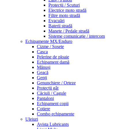
Protecții / Scuturi
Electrice moto stradă
Filtre moto stradă
Evacuări
Baterii stradă
Manete / Pedale stradă
Sisteme comunicație / intercom
Echipamente MX/Enduro
Cizme / Sosete
Casca
Pelerine de ploaie
Echipament damă
Mănuși
Geacă
Genți
Genunchiere / Orteze
Protecții gât
Căciuli / Cagule
Pantaloni
Echipament copii
Cotiere
Combo echipamente
Uleiuri
Avista Lubricants