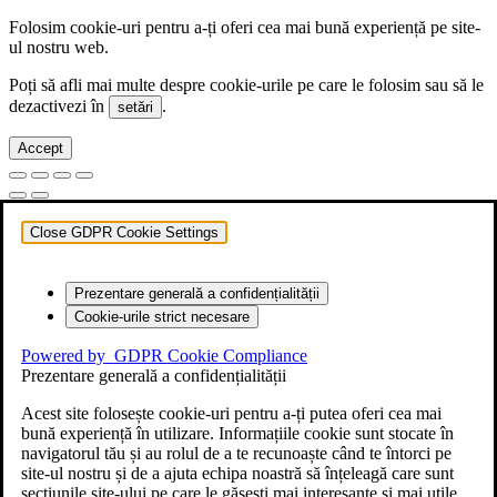
Folosim cookie-uri pentru a-ți oferi cea mai bună experiență pe site-
ul nostru web.
Poți să afli mai multe despre cookie-urile pe care le folosim sau să le
dezactivezi în
.
setări
Accept
Close GDPR Cookie Settings
Prezentare generală a confidențialității
Cookie-urile strict necesare
Powered by
GDPR Cookie Compliance
Prezentare generală a confidențialității
Acest site folosește cookie-uri pentru a-ți putea oferi cea mai
bună experiență în utilizare. Informațiile cookie sunt stocate în
navigatorul tău și au rolul de a te recunoaște când te întorci pe
site-ul nostru și de a ajuta echipa noastră să înțeleagă care sunt
secțiunile site-ului pe care le găsești mai interesante și mai utile.