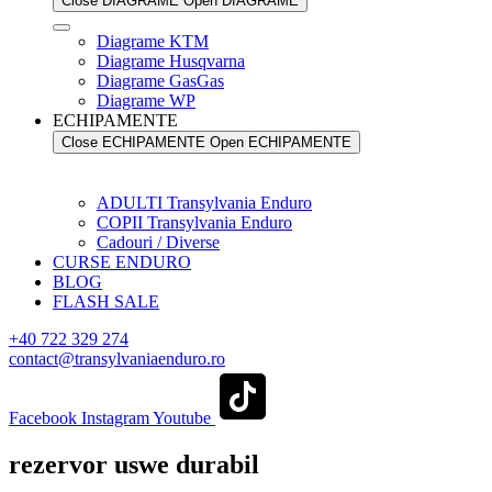
Close DIAGRAME
Open DIAGRAME
Diagrame KTM
Diagrame Husqvarna
Diagrame GasGas
Diagrame WP
ECHIPAMENTE
Close ECHIPAMENTE
Open ECHIPAMENTE
ADULTI Transylvania Enduro
COPII Transylvania Enduro
Cadouri / Diverse
CURSE ENDURO
BLOG
FLASH SALE
+40 722 329 274
contact@transylvaniaenduro.ro
Facebook
Instagram
Youtube
rezervor uswe durabil