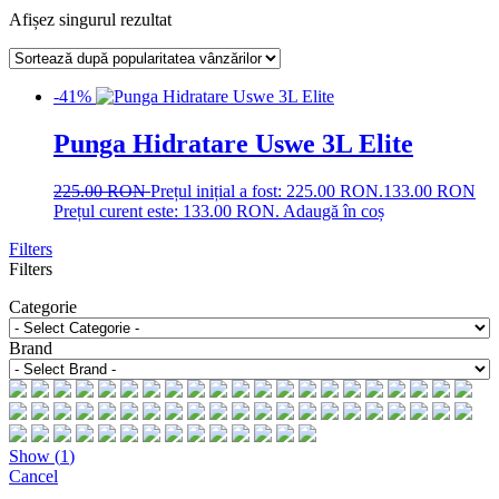
Afișez singurul rezultat
-41%
Punga Hidratare Uswe 3L Elite
225.00
RON
Prețul inițial a fost: 225.00 RON.
133.00
RON
Prețul curent este: 133.00 RON.
Adaugă în coș
Filters
Filters
Categorie
Brand
Show
(
1
)
Cancel