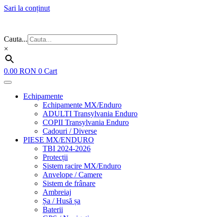
Sari la conținut
Flash Sale ⚡⚡⚡ – cele mai bune oferte de anul acesta!
Cauta...
×
0.00
RON
0
Cart
Echipamente
Echipamente MX/Enduro
ADULTI Transylvania Enduro
COPII Transylvania Enduro
Cadouri / Diverse
PIESE MX/ENDURO
TBI 2024-2026
Protecții
Sistem racire MX/Enduro
Anvelope / Camere
Sistem de frânare
Ambreiaj
Șa / Husă șa
Baterii