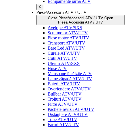
Echipamente iarnă ATV
X
Piese/Accesorii ATV / UTV
Close Piese/Accesorii ATV / UTV
Open
Piese/Accesorii ATV / UTV
Avelope ATV/SXS
Scut motor ATV/UTV
Piese motor ATV/UTV
Transport ATV/UTV
Bare Led ATV/UTV
Curele ATV/UTV
Cutii ATV/UTV
Uleiuri ATV/SXS
Huse ATV
Mansoane încălzite ATV
Lame zăpadă ATV/UTV
Baterii ATV/UTV
Overfendere ATV/UTV
Bullbar ATV/UTV
Troliuri ATV/UTV
Filtre ATV/UTV
Pachete revizii ATV/UTV
Distanțiere ATV/UTV
Tobe ATV/UTV
Faruri ATV/UTV