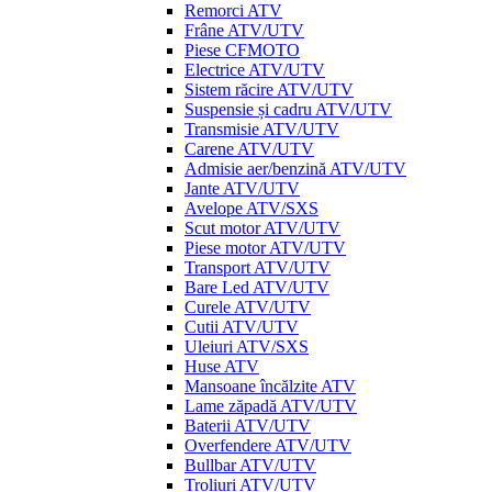
Remorci ATV
Frâne ATV/UTV
Piese CFMOTO
Electrice ATV/UTV
Sistem răcire ATV/UTV
Suspensie și cadru ATV/UTV
Transmisie ATV/UTV
Carene ATV/UTV
Admisie aer/benzină ATV/UTV
Jante ATV/UTV
Avelope ATV/SXS
Scut motor ATV/UTV
Piese motor ATV/UTV
Transport ATV/UTV
Bare Led ATV/UTV
Curele ATV/UTV
Cutii ATV/UTV
Uleiuri ATV/SXS
Huse ATV
Mansoane încălzite ATV
Lame zăpadă ATV/UTV
Baterii ATV/UTV
Overfendere ATV/UTV
Bullbar ATV/UTV
Troliuri ATV/UTV