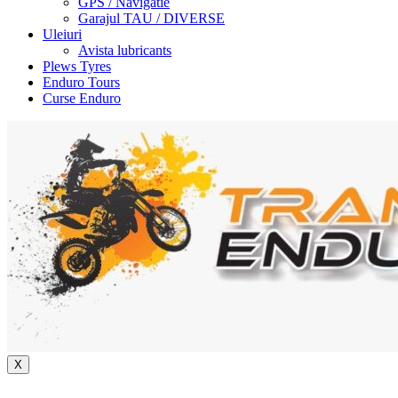
GPS / Navigatie
Garajul TAU / DIVERSE
Uleiuri
Avista lubricants
Plews Tyres
Enduro Tours
Curse Enduro
X
+40 722 329 274