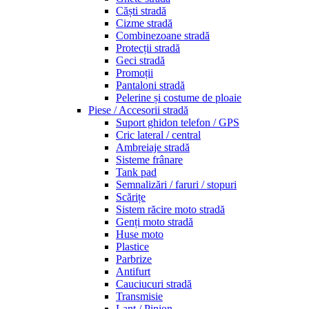
Căști stradă
Cizme stradă
Combinezoane stradă
Protecții stradă
Geci stradă
Promoții
Pantaloni stradă
Pelerine și costume de ploaie
Piese / Accesorii stradă
Suport ghidon telefon / GPS
Cric lateral / central
Ambreiaje stradă
Sisteme frânare
Tank pad
Semnalizări / faruri / stopuri
Scărițe
Sistem răcire moto stradă
Genți moto stradă
Huse moto
Plastice
Parbrize
Antifurt
Cauciucuri stradă
Transmisie
Lanț / Pinion