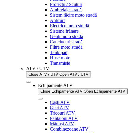
Protecții / Scuturi
Ambreiaje stradă
Sistem răcire moto stradă
Antifurt
Electrice moto stradă
Sisteme frânare
Genți moto stradă
Cauciucuri stradă
Filtre moto stradă
Tank pad
Huse moto
Transmisie
ATV / UTV
Close ATV / UTV
Open ATV / UTV
Echipamente ATV
Close Echipamente ATV
Open Echipamente ATV
Căști ATV
Geci ATV
Tricouri ATV
Pantaloni ATV
Mănuși ATV
Combinezoane ATV