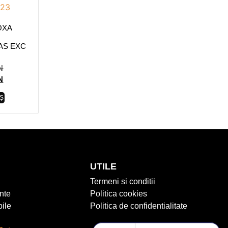
OXA
AS EXC
N
N
Ș
UTILE
Termeni si conditii
nte
Politica cookies
ile
Politica de confidentialitate