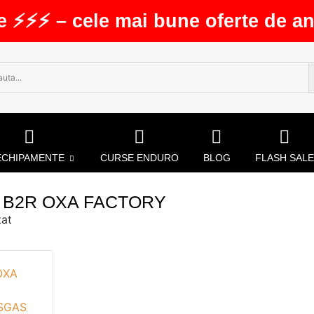
e ⚡⚡⚡ – cele mai bune oferte de an
ECHIPAMENTE
CURSE ENDURO
BLOG
FLASH SALE
 B2R OXA FACTORY
tat