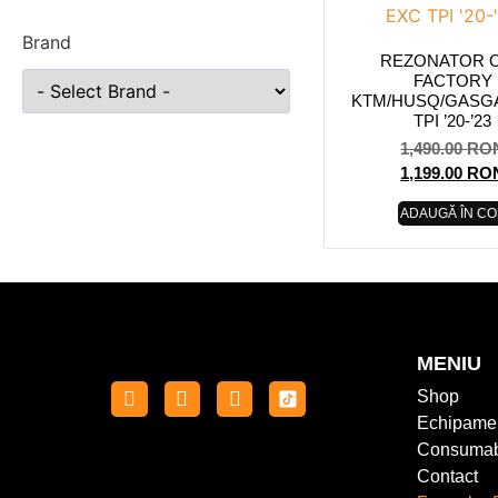
Brand
REZONATOR 
FACTORY
KTM/HUSQ/GASG
TPI ’20-’23
1,490.00
RO
1,199.00
RO
ADAUGĂ ÎN CO
MENIU
Shop
Echipame
Consumab
Contact