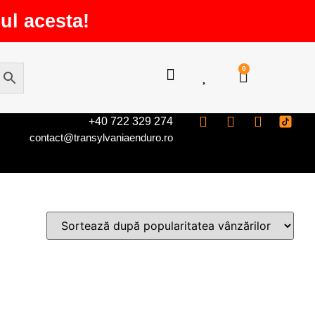
ul acesta!
0
+40 722 329 274
contact@transylvaniaenduro.ro