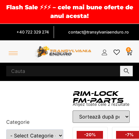
Flash Sale ⚡⚡⚡ – cele mai bune oferte de
anul acesta!
+40 722 329 274
contact@transylvaniaenduro.ro
0
RIM-LOCK
FM-PARTS
Afișez toate cele 2 rezultate
Categorie
-20%
-7%