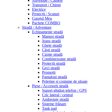
Anvelope / Camere
Transport / Chingi
Electrice
Protecții / Scuturi
Garajul Meu
Pachete COMBO
Stradă / Adventure
Echipamente stradă
Manuși stradă
Jeans stradă
Ghete stradă
Căști stradă
Cizme stradă
Combinezoane stradă
Protecții stradă
Geci stradă
Promoții
Pantaloni stradă
Pelerine și costume de ploaie
Piese / Accesorii stradă
Suport ghidon telefon / GPS
Cric lateral / central
Ambreiaje stradă
Sisteme frânare
Tank pad