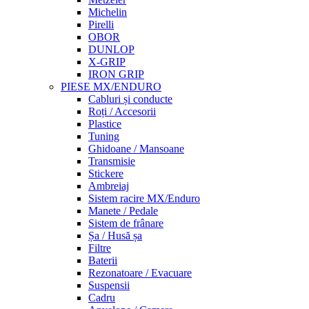
Michelin
Pirelli
OBOR
DUNLOP
X-GRIP
IRON GRIP
PIESE MX/ENDURO
Cabluri și conducte
Roți / Accesorii
Plastice
Tuning
Ghidoane / Mansoane
Transmisie
Stickere
Ambreiaj
Sistem racire MX/Enduro
Manete / Pedale
Sistem de frânare
Șa / Husă șa
Filtre
Baterii
Rezonatoare / Evacuare
Suspensii
Cadru