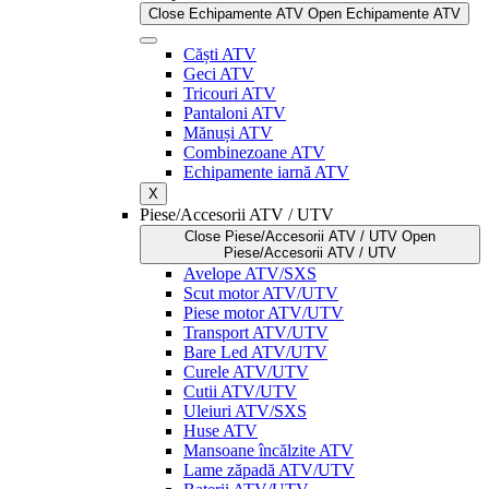
Close Echipamente ATV
Open Echipamente ATV
Căști ATV
Geci ATV
Tricouri ATV
Pantaloni ATV
Mănuși ATV
Combinezoane ATV
Echipamente iarnă ATV
X
Piese/Accesorii ATV / UTV
Close Piese/Accesorii ATV / UTV
Open
Piese/Accesorii ATV / UTV
Avelope ATV/SXS
Scut motor ATV/UTV
Piese motor ATV/UTV
Transport ATV/UTV
Bare Led ATV/UTV
Curele ATV/UTV
Cutii ATV/UTV
Uleiuri ATV/SXS
Huse ATV
Mansoane încălzite ATV
Lame zăpadă ATV/UTV