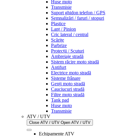
Huse moto
Transmisie
Suport ghidon telefon / GPS
Semnalizări / faruri / stopuri
Plastice
Lanț / Pinion
Cric lateral / central
Scărițe
Parbrize
Protecții / Scuturi
Ambreiaje stradă
Sistem răcire moto stradă
Antifurt
Electrice moto stradă
Sisteme frânare
Genți moto stradă
Cauciucuri stradă
Filtre moto stradă
Tank pad
Huse moto
Transmisie
ATV / UTV
Close ATV / UTV
Open ATV / UTV
Echipamente ATV