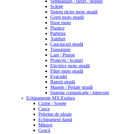
Semnalizări / faruri / stopuri
Scărițe
Sistem răcire moto stradă
Genți moto stradă
Huse moto
Plastice
Parbrize
Antifurt
Cauciucuri stradă
Transmisie
Lanț / Pinion
Protecții / Scuturi
Electrice moto stradă
Filtre moto stradă
Evacuări
Baterii stradă
Manete / Pedale stradă
Sisteme comunicație / intercom
Echipamente MX/Enduro
Cizme / Sosete
Casca
Pelerine de ploaie
Echipament damă
Mănuși
Geacă