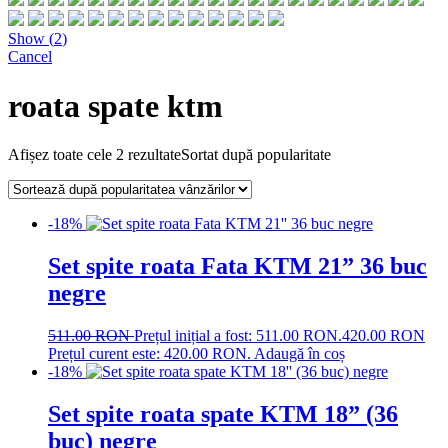
Show
(
2
)
Cancel
roata spate ktm
Afișez toate cele 2 rezultate
Sortat după popularitate
-18%
Set spite roata Fata KTM 21” 36 buc
negre
511.00
RON
Prețul inițial a fost: 511.00 RON.
420.00
RON
Prețul curent este: 420.00 RON.
Adaugă în coș
-18%
Set spite roata spate KTM 18” (36
buc) negre