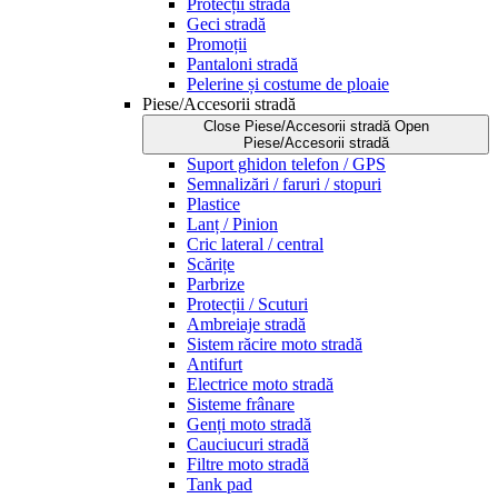
Protecții stradă
Geci stradă
Promoții
Pantaloni stradă
Pelerine și costume de ploaie
Piese/Accesorii stradă
Close Piese/Accesorii stradă
Open
Piese/Accesorii stradă
Suport ghidon telefon / GPS
Semnalizări / faruri / stopuri
Plastice
Lanț / Pinion
Cric lateral / central
Scărițe
Parbrize
Protecții / Scuturi
Ambreiaje stradă
Sistem răcire moto stradă
Antifurt
Electrice moto stradă
Sisteme frânare
Genți moto stradă
Cauciucuri stradă
Filtre moto stradă
Tank pad