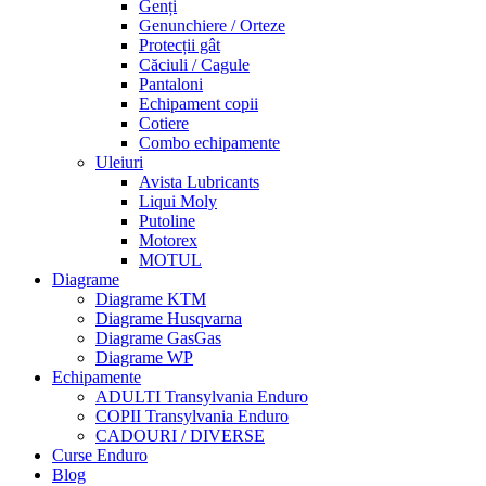
Genți
Genunchiere / Orteze
Protecții gât
Căciuli / Cagule
Pantaloni
Echipament copii
Cotiere
Combo echipamente
Uleiuri
Avista Lubricants
Liqui Moly
Putoline
Motorex
MOTUL
Diagrame
Diagrame KTM
Diagrame Husqvarna
Diagrame GasGas
Diagrame WP
Echipamente
ADULTI Transylvania Enduro
COPII Transylvania Enduro
CADOURI / DIVERSE
Curse Enduro
Blog