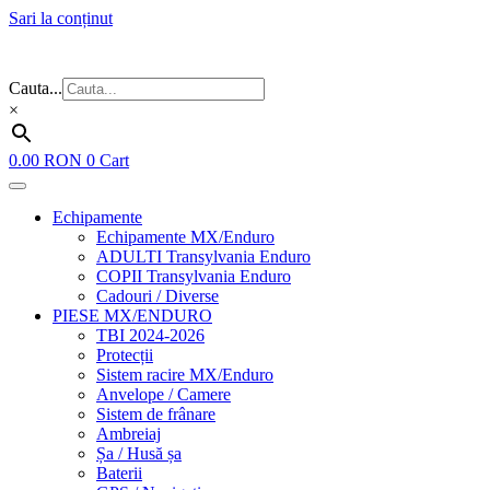
Sari la conținut
Flash Sale ⚡⚡⚡ – cele mai bune oferte de anul acesta!
Cauta...
×
0.00
RON
0
Cart
Echipamente
Echipamente MX/Enduro
ADULTI Transylvania Enduro
COPII Transylvania Enduro
Cadouri / Diverse
PIESE MX/ENDURO
TBI 2024-2026
Protecții
Sistem racire MX/Enduro
Anvelope / Camere
Sistem de frânare
Ambreiaj
Șa / Husă șa
Baterii