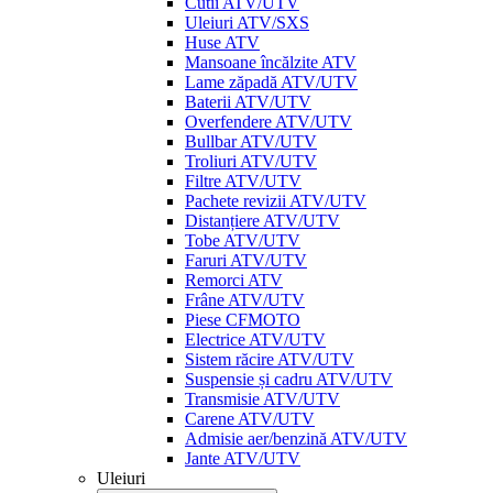
Cutii ATV/UTV
Uleiuri ATV/SXS
Huse ATV
Mansoane încălzite ATV
Lame zăpadă ATV/UTV
Baterii ATV/UTV
Overfendere ATV/UTV
Bullbar ATV/UTV
Troliuri ATV/UTV
Filtre ATV/UTV
Pachete revizii ATV/UTV
Distanțiere ATV/UTV
Tobe ATV/UTV
Faruri ATV/UTV
Remorci ATV
Frâne ATV/UTV
Piese CFMOTO
Electrice ATV/UTV
Sistem răcire ATV/UTV
Suspensie și cadru ATV/UTV
Transmisie ATV/UTV
Carene ATV/UTV
Admisie aer/benzină ATV/UTV
Jante ATV/UTV
Uleiuri