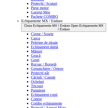
Protecții / Scuturi
Piese motor
Garajul Meu
Pachete COMBO
Echipamente MX / Enduro
Close Echipamente MX / Enduro
Open Echipamente MX
/ Enduro
Cizme / Sosete
Casca
Pelerine de ploaie
Echipament damă
Mănuși
Geacă
Genți
Rucsac / Borsetă
Genunchiere / Orteze
Protecții gât
Căciuli / Cagule
Ochelari
Tricouri
Pantaloni
Echipament copii
Cotiere
Combo echipamente
Protecții | Armuri Moto