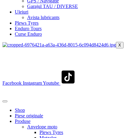
GPS / Navigatie
Garajul TAU / DIVERSE
Uleiuri
Avista lubricants
Plews Tyres
Enduro Tours
Curse Enduro
X
+40 722 329 274
contact@transylvaniaenduro.ro
Facebook
Instagram
Youtube
+40 722 329 274
contact@transylvaniaenduro.ro
Shop
Piese originale
Produse
Anvelope moto
Plews Tyres
Metzeler