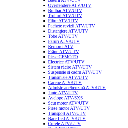
Baterii ATV/UTV
Overfendere ATV/UTV
Bullbar ATV/UTV
Troliuri ATV/UTV
Filtre ATV/UTV
Pachete revizii ATV/UTV
Distanțiere ATV/UTV
Tobe ATV/UTV
Faruri ATV/UTV
Remorci ATV
Frâne ATV/UTV
Piese CFMOTO
Electrice ATV/UTV
Sistem răcire ATV/UTV
Suspensie și cadru ATV/UTV
Transmisie ATV/UTV
Carene ATV/UTV
Admisie aer/benzină ATV/UTV
Jante ATV/UTV
Avelope ATV/SXS
Scut motor ATV/UTV
Piese motor ATV/UTV
Transport ATV/UTV
Bare Led ATV/UTV
Curele ATV/UTV