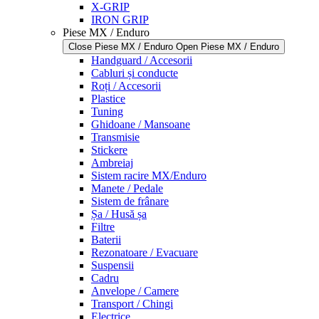
X-GRIP
IRON GRIP
Piese MX / Enduro
Close Piese MX / Enduro
Open Piese MX / Enduro
Handguard / Accesorii
Cabluri și conducte
Roți / Accesorii
Plastice
Tuning
Ghidoane / Mansoane
Transmisie
Stickere
Ambreiaj
Sistem racire MX/Enduro
Manete / Pedale
Sistem de frânare
Șa / Husă șa
Filtre
Baterii
Rezonatoare / Evacuare
Suspensii
Cadru
Anvelope / Camere
Transport / Chingi
Electrice