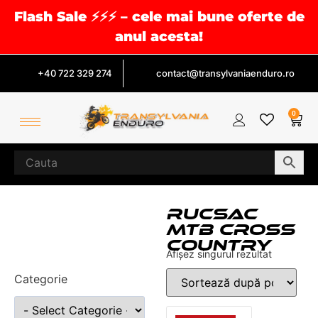
Flash Sale ⚡⚡⚡ – cele mai bune oferte de
anul acesta!
+40 722 329 274
contact@transylvaniaenduro.ro
0
RUCSAC
MTB CROSS
COUNTRY
Afișez singurul rezultat
Categorie