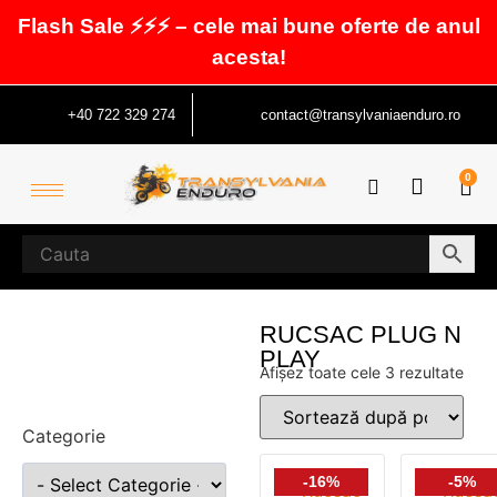
Flash Sale ⚡⚡⚡ – cele mai bune oferte de anul
acesta!
+40 722 329 274
contact@transylvaniaenduro.ro
0
RUCSAC PLUG N
PLAY
Afișez toate cele 3 rezultate
Categorie
-16%
-5%