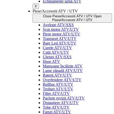
Echipamente iarnă ATV
X
Piese/Accesorii ATV / UTV
Close Piese/Accesorii ATV / UTV
Open
Piese/Accesorii ATV / UTV
Avelope ATV/SXS
Scut motor ATV/UTV
Piese motor ATV/UTV
Transport ATV/UTV
Bare Led ATV/UTV
Curele ATV/UTV
Cutii ATV/UTV
Uleiuri ATV/SXS
Huse ATV
Mansoane încălzite ATV
Lame zăpadă ATV/UTV
Baterii ATV/UTV
Overfendere ATV/UTV
Bullbar ATV/UTV
Troliuri ATV/UTV
Filtre ATV/UTV
Pachete revizii ATV/UTV
Distanțiere ATV/UTV
Tobe ATV/UTV
Faruri ATV/UTV