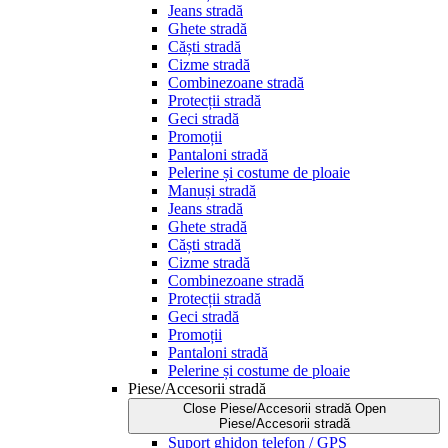
Jeans stradă
Ghete stradă
Căști stradă
Cizme stradă
Combinezoane stradă
Protecții stradă
Geci stradă
Promoții
Pantaloni stradă
Pelerine și costume de ploaie
Manuși stradă
Jeans stradă
Ghete stradă
Căști stradă
Cizme stradă
Combinezoane stradă
Protecții stradă
Geci stradă
Promoții
Pantaloni stradă
Pelerine și costume de ploaie
Piese/Accesorii stradă
Close Piese/Accesorii stradă
Open
Piese/Accesorii stradă
Suport ghidon telefon / GPS