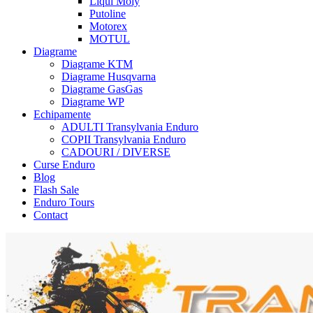
Liqui Moly
Putoline
Motorex
MOTUL
Diagrame
Diagrame KTM
Diagrame Husqvarna
Diagrame GasGas
Diagrame WP
Echipamente
ADULTI Transylvania Enduro
COPII Transylvania Enduro
CADOURI / DIVERSE
Curse Enduro
Blog
Flash Sale
Enduro Tours
Contact