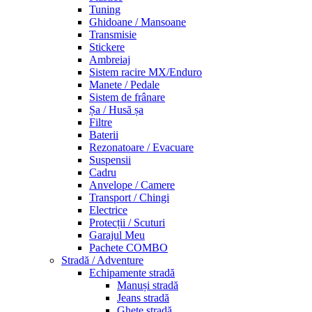
Tuning
Ghidoane / Mansoane
Transmisie
Stickere
Ambreiaj
Sistem racire MX/Enduro
Manete / Pedale
Sistem de frânare
Șa / Husă șa
Filtre
Baterii
Rezonatoare / Evacuare
Suspensii
Cadru
Anvelope / Camere
Transport / Chingi
Electrice
Protecții / Scuturi
Garajul Meu
Pachete COMBO
Stradă / Adventure
Echipamente stradă
Manuși stradă
Jeans stradă
Ghete stradă