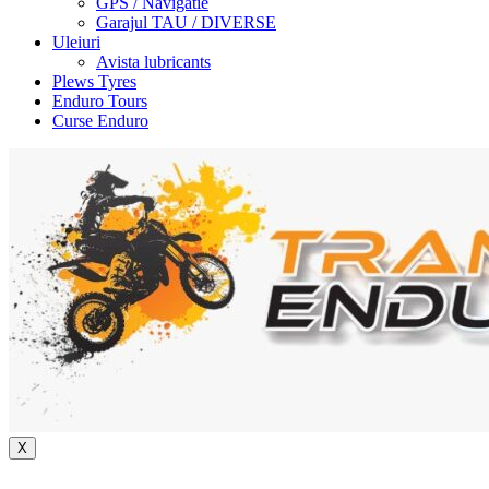
GPS / Navigatie
Garajul TAU / DIVERSE
Uleiuri
Avista lubricants
Plews Tyres
Enduro Tours
Curse Enduro
X
+40 722 329 274