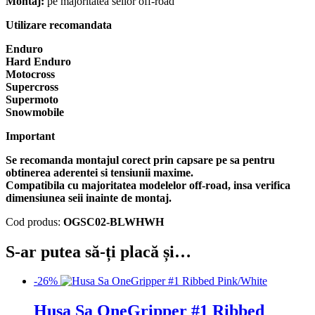
Montaj:
pe majoritatea seilor off-road
Utilizare recomandata
Enduro
Hard Enduro
Motocross
Supercross
Supermoto
Snowmobile
Important
Se recomanda montajul corect prin capsare pe sa pentru
obtinerea aderentei si tensiunii maxime.
Compatibila cu majoritatea modelelor off-road, insa verifica
dimensiunea seii inainte de montaj.
Cod produs:
OGSC02-BLWHWH
S-ar putea să-ți placă și…
-26%
Husa Sa OneGripper #1 Ribbed