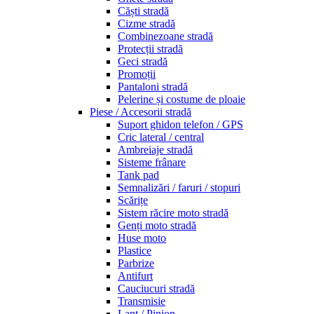
Căști stradă
Cizme stradă
Combinezoane stradă
Protecții stradă
Geci stradă
Promoții
Pantaloni stradă
Pelerine și costume de ploaie
Piese / Accesorii stradă
Suport ghidon telefon / GPS
Cric lateral / central
Ambreiaje stradă
Sisteme frânare
Tank pad
Semnalizări / faruri / stopuri
Scărițe
Sistem răcire moto stradă
Genți moto stradă
Huse moto
Plastice
Parbrize
Antifurt
Cauciucuri stradă
Transmisie
Lanț / Pinion