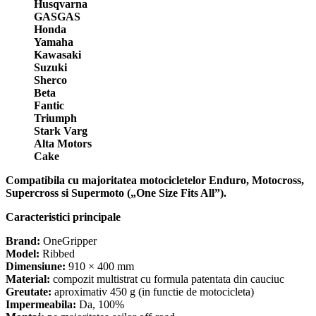
Husqvarna
GASGAS
Honda
Yamaha
Kawasaki
Suzuki
Sherco
Beta
Fantic
Triumph
Stark Varg
Alta Motors
Cake
Compatibila cu majoritatea motocicletelor Enduro, Motocross,
Supercross si Supermoto („One Size Fits All”).
Caracteristici principale
Brand:
OneGripper
Model:
Ribbed
Dimensiune:
910 × 400 mm
Material:
compozit multistrat cu formula patentata din cauciuc
Greutate:
aproximativ 450 g (in functie de motocicleta)
Impermeabila:
Da, 100%