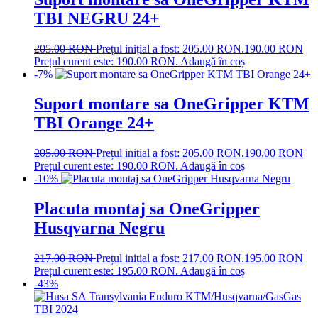
TBI NEGRU 24+
205.00
RON
Prețul inițial a fost: 205.00 RON.
190.00
RON
Prețul curent este: 190.00 RON.
Adaugă în coș
-7%
Suport montare sa OneGripper KTM
TBI Orange 24+
205.00
RON
Prețul inițial a fost: 205.00 RON.
190.00
RON
Prețul curent este: 190.00 RON.
Adaugă în coș
-10%
Placuta montaj sa OneGripper
Husqvarna Negru
217.00
RON
Prețul inițial a fost: 217.00 RON.
195.00
RON
Prețul curent este: 195.00 RON.
Adaugă în coș
-43%