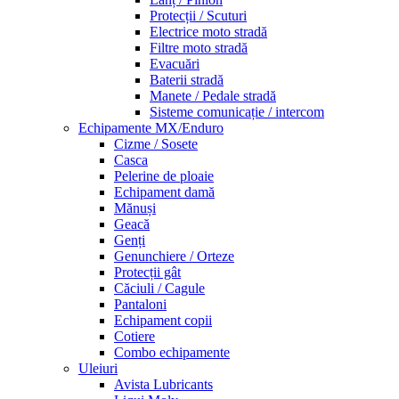
Protecții / Scuturi
Electrice moto stradă
Filtre moto stradă
Evacuări
Baterii stradă
Manete / Pedale stradă
Sisteme comunicație / intercom
Echipamente MX/Enduro
Cizme / Sosete
Casca
Pelerine de ploaie
Echipament damă
Mănuși
Geacă
Genți
Genunchiere / Orteze
Protecții gât
Căciuli / Cagule
Pantaloni
Echipament copii
Cotiere
Combo echipamente
Uleiuri
Avista Lubricants