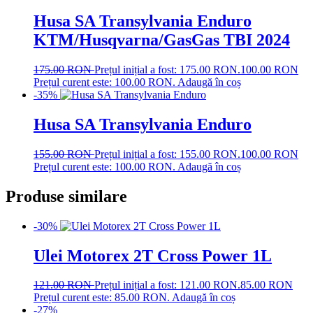
Husa SA Transylvania Enduro
KTM/Husqvarna/GasGas TBI 2024
175.00
RON
Prețul inițial a fost: 175.00 RON.
100.00
RON
Prețul curent este: 100.00 RON.
Adaugă în coș
-35%
Husa SA Transylvania Enduro
155.00
RON
Prețul inițial a fost: 155.00 RON.
100.00
RON
Prețul curent este: 100.00 RON.
Adaugă în coș
Produse similare
-30%
Ulei Motorex 2T Cross Power 1L
121.00
RON
Prețul inițial a fost: 121.00 RON.
85.00
RON
Prețul curent este: 85.00 RON.
Adaugă în coș
-27%