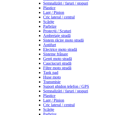
Semnalizări / faruri / stopuri
Plastice
Lanț / Pinion
Cric lateral / central
Scărițe
Parbrize
Protecții / Scuturi
Ambreiaje stradă
Sistem răcire moto stradă
Antifurt
Electrice moto stradă
Sisteme frânare
Genți moto stradă
Cauciucuri stradă
Filtre moto stradă
Tank pad
Huse moto
Transmisie
Suport ghidon telefon / GPS
Semnalizări / faruri / stopuri
Plastice
Lanț / Pinion
Cric lateral / central
Scărițe
Parbrize