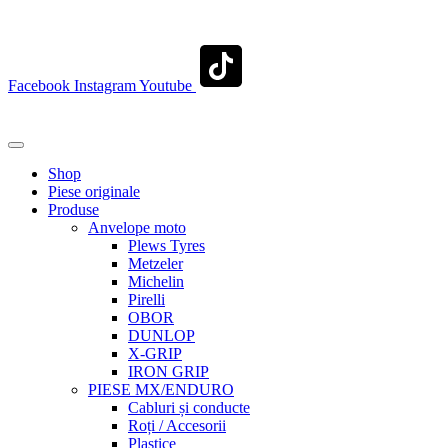
contact@transylvaniaenduro.ro
Facebook
Instagram
Youtube
+40 722 329 274
contact@transylvaniaenduro.ro
Shop
Piese originale
Produse
Anvelope moto
Plews Tyres
Metzeler
Michelin
Pirelli
OBOR
DUNLOP
X-GRIP
IRON GRIP
PIESE MX/ENDURO
Cabluri și conducte
Roți / Accesorii
Plastice