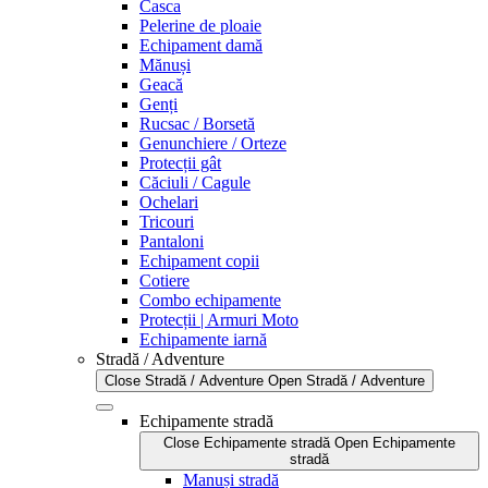
Casca
Pelerine de ploaie
Echipament damă
Mănuși
Geacă
Genți
Rucsac / Borsetă
Genunchiere / Orteze
Protecții gât
Căciuli / Cagule
Ochelari
Tricouri
Pantaloni
Echipament copii
Cotiere
Combo echipamente
Protecții | Armuri Moto
Echipamente iarnă
Stradă / Adventure
Close Stradă / Adventure
Open Stradă / Adventure
Echipamente stradă
Close Echipamente stradă
Open Echipamente
stradă
Manuși stradă