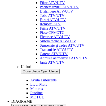
Filtre ATV/UTV
Pachete revizii ATV/UTV
Distanțiere ATV/UTV
Tobe ATV/UTV
Faruri ATV/UTV
Remorci ATV
Frâne ATV/UTV
Piese CFMOTO
Electrice ATV/UTV
Sistem răcire ATV/UTV
Suspensie și cadru ATV/UTV
Transmisie ATV/UTV
Carene ATV/UTV
Admisie aer/benzină ATV/UTV
Jante ATV/UTV
Uleiuri
Close Uleiuri
Open Uleiuri
Avista Lubricants
Liqui Moly
Motorex
Putoline
MOTUL
DIAGRAME