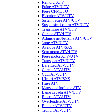
Remorci ATV
Frâne ATV/UTV
Piese CFMOTO
Electrice ATV/UTV
Sistem răcire ATV/UTV
Suspensie și cadru ATV/UTV
Transmisie ATV/UTV
Carene ATV/UTV
Admisie aer/benzină ATV/UTV
Jante ATV/UTV
Avelope ATV/SXS
Scut motor ATV/UTV
Piese motor ATV/UTV
Transport ATV/UTV
Bare Led ATV/UTV
Curele ATV/UTV
Cutii ATV/UTV
Uleiuri ATV/SXS
Huse ATV
Mansoane încălzite ATV
Lame zăpadă ATV/UTV
Baterii ATV/UTV
Overfendere ATV/UTV
Bullbar ATV/UTV
Troliuri ATV/UTV