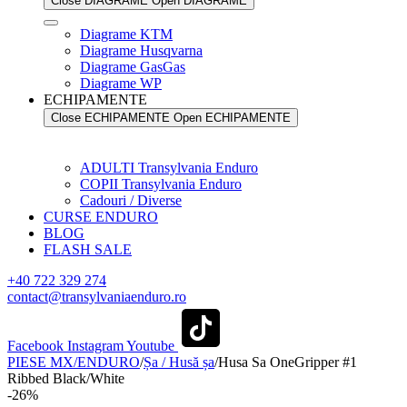
Close DIAGRAME
Open DIAGRAME
Diagrame KTM
Diagrame Husqvarna
Diagrame GasGas
Diagrame WP
ECHIPAMENTE
Close ECHIPAMENTE
Open ECHIPAMENTE
ADULTI Transylvania Enduro
COPII Transylvania Enduro
Cadouri / Diverse
CURSE ENDURO
BLOG
FLASH SALE
+40 722 329 274
contact@transylvaniaenduro.ro
Facebook
Instagram
Youtube
PIESE MX/ENDURO
/
Șa / Husă șa
/
Husa Sa OneGripper #1
Ribbed Black/White
-26%