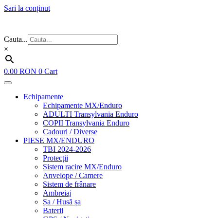
Sari la conținut
Flash Sale ⚡⚡⚡ – cele mai bune oferte de anul acesta!
Cauta...
×
0.00
RON
0
Cart
Echipamente
Echipamente MX/Enduro
ADULTI Transylvania Enduro
COPII Transylvania Enduro
Cadouri / Diverse
PIESE MX/ENDURO
TBI 2024-2026
Protecții
Sistem racire MX/Enduro
Anvelope / Camere
Sistem de frânare
Ambreiaj
Șa / Husă șa
Baterii