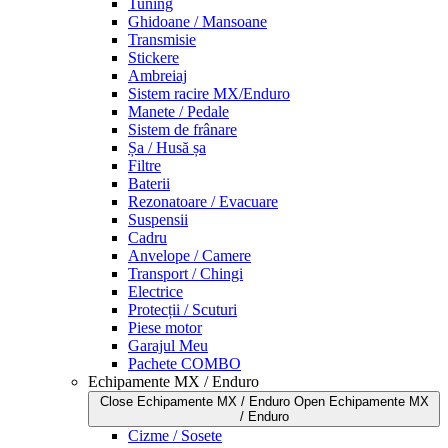
Tuning
Ghidoane / Mansoane
Transmisie
Stickere
Ambreiaj
Sistem racire MX/Enduro
Manete / Pedale
Sistem de frânare
Șa / Husă șa
Filtre
Baterii
Rezonatoare / Evacuare
Suspensii
Cadru
Anvelope / Camere
Transport / Chingi
Electrice
Protecții / Scuturi
Piese motor
Garajul Meu
Pachete COMBO
Echipamente MX / Enduro
Close Echipamente MX / Enduro
Open Echipamente MX
/ Enduro
Cizme / Sosete